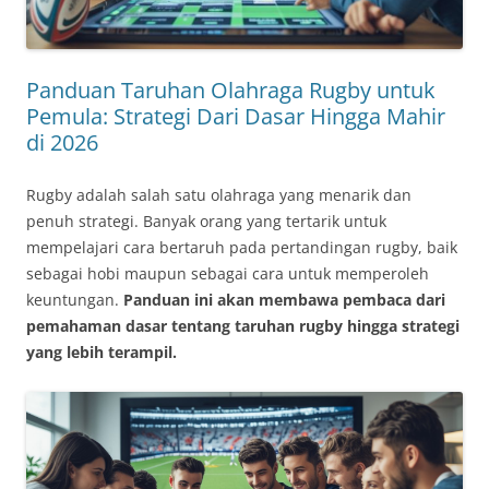
Panduan Taruhan Olahraga Rugby untuk
Pemula: Strategi Dari Dasar Hingga Mahir
di 2026
Rugby adalah salah satu olahraga yang menarik dan
penuh strategi. Banyak orang yang tertarik untuk
mempelajari cara bertaruh pada pertandingan rugby, baik
sebagai hobi maupun sebagai cara untuk memperoleh
keuntungan.
Panduan ini akan membawa pembaca dari
pemahaman dasar tentang taruhan rugby hingga strategi
yang lebih terampil.