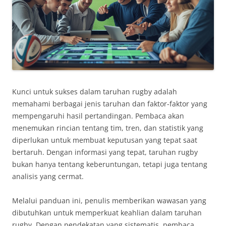
Kunci untuk sukses dalam taruhan rugby adalah
memahami berbagai jenis taruhan dan faktor-faktor yang
mempengaruhi hasil pertandingan. Pembaca akan
menemukan rincian tentang tim, tren, dan statistik yang
diperlukan untuk membuat keputusan yang tepat saat
bertaruh. Dengan informasi yang tepat, taruhan rugby
bukan hanya tentang keberuntungan, tetapi juga tentang
analisis yang cermat.
Melalui panduan ini, penulis memberikan wawasan yang
dibutuhkan untuk memperkuat keahlian dalam taruhan
rugby. Dengan pendekatan yang sistematis, pembaca