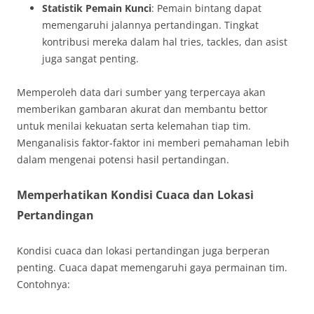
Statistik Pemain Kunci
: Pemain bintang dapat
memengaruhi jalannya pertandingan. Tingkat
kontribusi mereka dalam hal tries, tackles, dan asist
juga sangat penting.
Memperoleh data dari sumber yang terpercaya akan
memberikan gambaran akurat dan membantu bettor
untuk menilai kekuatan serta kelemahan tiap tim.
Menganalisis faktor-faktor ini memberi pemahaman lebih
dalam mengenai potensi hasil pertandingan.
Memperhatikan Kondisi Cuaca dan Lokasi
Pertandingan
Kondisi cuaca dan lokasi pertandingan juga berperan
penting. Cuaca dapat memengaruhi gaya permainan tim.
Contohnya: