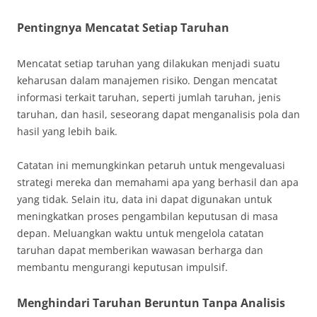
Pentingnya Mencatat Setiap Taruhan
Mencatat setiap taruhan yang dilakukan menjadi suatu
keharusan dalam manajemen risiko. Dengan mencatat
informasi terkait taruhan, seperti jumlah taruhan, jenis
taruhan, dan hasil, seseorang dapat menganalisis pola dan
hasil yang lebih baik.
Catatan ini memungkinkan petaruh untuk mengevaluasi
strategi mereka dan memahami apa yang berhasil dan apa
yang tidak. Selain itu, data ini dapat digunakan untuk
meningkatkan proses pengambilan keputusan di masa
depan. Meluangkan waktu untuk mengelola catatan
taruhan dapat memberikan wawasan berharga dan
membantu mengurangi keputusan impulsif.
Menghindari Taruhan Beruntun Tanpa Analisis