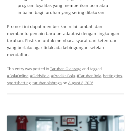
program loyalitas yang memberikan poin atau
imbalan bagi taruhan yang sering dilakukan.
Promosi ini dapat memberikan nilai tambah dan
membantu pemain baru beradaptasi dengan lingkungan
taruhan. Pastikan untuk membaca syarat dan ketentuan
yang berlaku agar tidak ada kebingungan setelah
mendaftar.
This entry was posted in
Taruhan Olahraga
and tagged
#BolaOnline
,
#OddsBola
,
#PrediksiBola
,
#TaruhanBola
,
bettingtips
,
sportsbetting
,
taruhanolahraga
on
August 8, 2026
.