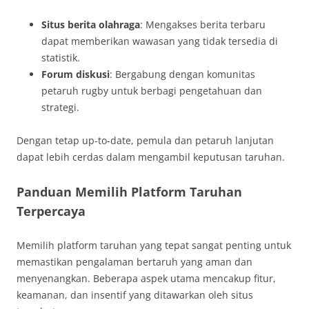
Situs berita olahraga
: Mengakses berita terbaru
dapat memberikan wawasan yang tidak tersedia di
statistik.
Forum diskusi
: Bergabung dengan komunitas
petaruh rugby untuk berbagi pengetahuan dan
strategi.
Dengan tetap up-to-date, pemula dan petaruh lanjutan
dapat lebih cerdas dalam mengambil keputusan taruhan.
Panduan Memilih Platform Taruhan
Terpercaya
Memilih platform taruhan yang tepat sangat penting untuk
memastikan pengalaman bertaruh yang aman dan
menyenangkan. Beberapa aspek utama mencakup fitur,
keamanan, dan insentif yang ditawarkan oleh situs