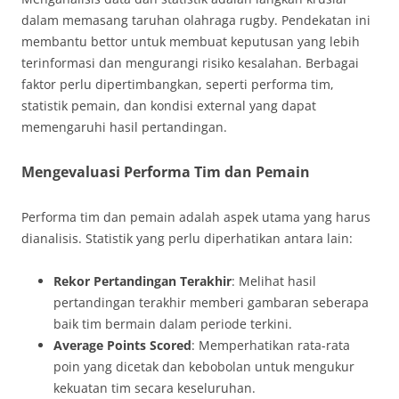
dalam memasang taruhan olahraga rugby. Pendekatan ini
membantu bettor untuk membuat keputusan yang lebih
terinformasi dan mengurangi risiko kesalahan. Berbagai
faktor perlu dipertimbangkan, seperti performa tim,
statistik pemain, dan kondisi external yang dapat
memengaruhi hasil pertandingan.
Mengevaluasi Performa Tim dan Pemain
Performa tim dan pemain adalah aspek utama yang harus
dianalisis. Statistik yang perlu diperhatikan antara lain:
Rekor Pertandingan Terakhir
: Melihat hasil
pertandingan terakhir memberi gambaran seberapa
baik tim bermain dalam periode terkini.
Average Points Scored
: Memperhatikan rata-rata
poin yang dicetak dan kebobolan untuk mengukur
kekuatan tim secara keseluruhan.