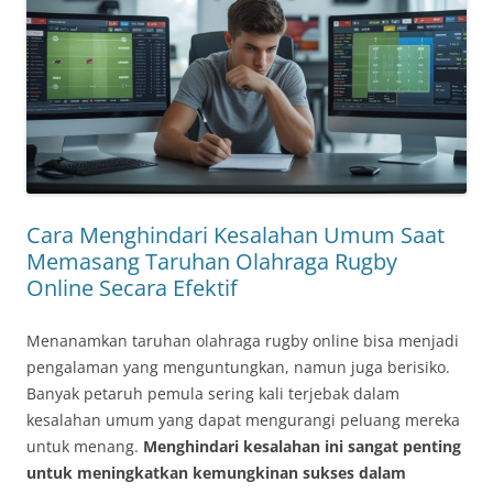
Cara Menghindari Kesalahan Umum Saat
Memasang Taruhan Olahraga Rugby
Online Secara Efektif
Menanamkan taruhan olahraga rugby online bisa menjadi
pengalaman yang menguntungkan, namun juga berisiko.
Banyak petaruh pemula sering kali terjebak dalam
kesalahan umum yang dapat mengurangi peluang mereka
untuk menang.
Menghindari kesalahan ini sangat penting
untuk meningkatkan kemungkinan sukses dalam