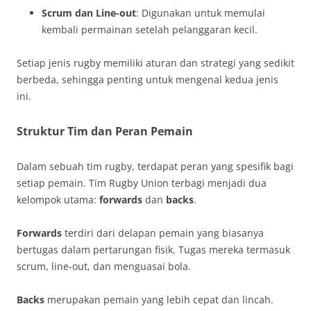
Scrum dan Line-out
: Digunakan untuk memulai
kembali permainan setelah pelanggaran kecil.
Setiap jenis rugby memiliki aturan dan strategi yang sedikit
berbeda, sehingga penting untuk mengenal kedua jenis
ini.
Struktur Tim dan Peran Pemain
Dalam sebuah tim rugby, terdapat peran yang spesifik bagi
setiap pemain. Tim Rugby Union terbagi menjadi dua
kelompok utama:
forwards
dan
backs
.
Forwards
terdiri dari delapan pemain yang biasanya
bertugas dalam pertarungan fisik. Tugas mereka termasuk
scrum, line-out, dan menguasai bola.
Backs
merupakan pemain yang lebih cepat dan lincah.