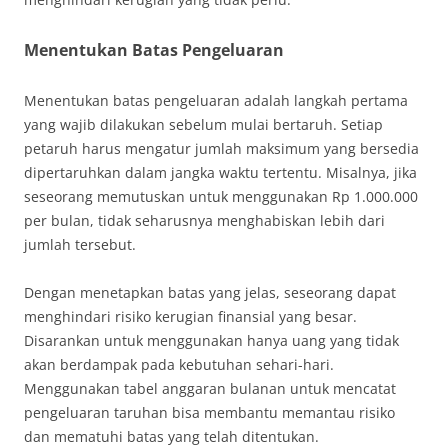
Menentukan Batas Pengeluaran
Menentukan batas pengeluaran adalah langkah pertama
yang wajib dilakukan sebelum mulai bertaruh. Setiap
petaruh harus mengatur jumlah maksimum yang bersedia
dipertaruhkan dalam jangka waktu tertentu. Misalnya, jika
seseorang memutuskan untuk menggunakan Rp 1.000.000
per bulan, tidak seharusnya menghabiskan lebih dari
jumlah tersebut.
Dengan menetapkan batas yang jelas, seseorang dapat
menghindari risiko kerugian finansial yang besar.
Disarankan untuk menggunakan hanya uang yang tidak
akan berdampak pada kebutuhan sehari-hari.
Menggunakan tabel anggaran bulanan untuk mencatat
pengeluaran taruhan bisa membantu memantau risiko
dan mematuhi batas yang telah ditentukan.