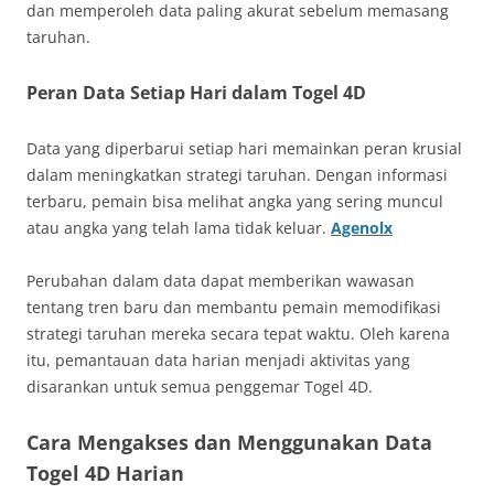
dan memperoleh data paling akurat sebelum memasang
taruhan.
Peran Data Setiap Hari dalam Togel 4D
Data yang diperbarui setiap hari memainkan peran krusial
dalam meningkatkan strategi taruhan. Dengan informasi
terbaru, pemain bisa melihat angka yang sering muncul
atau angka yang telah lama tidak keluar.
Agenolx
Perubahan dalam data dapat memberikan wawasan
tentang tren baru dan membantu pemain memodifikasi
strategi taruhan mereka secara tepat waktu. Oleh karena
itu, pemantauan data harian menjadi aktivitas yang
disarankan untuk semua penggemar Togel 4D.
Cara Mengakses dan Menggunakan Data
Togel 4D Harian