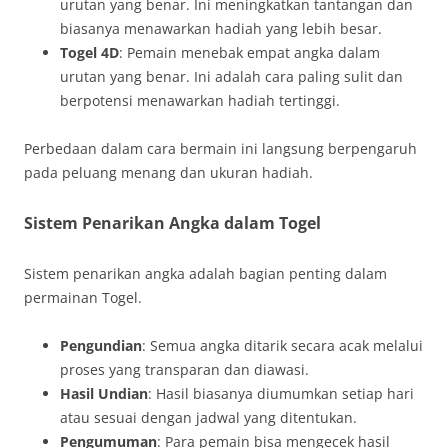
urutan yang benar. Ini meningkatkan tantangan dan
biasanya menawarkan hadiah yang lebih besar.
Togel 4D
: Pemain menebak empat angka dalam
urutan yang benar. Ini adalah cara paling sulit dan
berpotensi menawarkan hadiah tertinggi.
Perbedaan dalam cara bermain ini langsung berpengaruh
pada peluang menang dan ukuran hadiah.
Sistem Penarikan Angka dalam Togel
Sistem penarikan angka adalah bagian penting dalam
permainan Togel.
Pengundian
: Semua angka ditarik secara acak melalui
proses yang transparan dan diawasi.
Hasil Undian
: Hasil biasanya diumumkan setiap hari
atau sesuai dengan jadwal yang ditentukan.
Pengumuman
: Para pemain bisa mengecek hasil