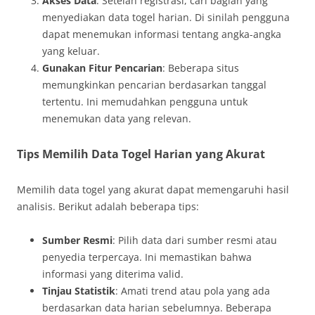
Akses Data
: Setelah registrasi, cari bagian yang
menyediakan data togel harian. Di sinilah pengguna
dapat menemukan informasi tentang angka-angka
yang keluar.
Gunakan Fitur Pencarian
: Beberapa situs
memungkinkan pencarian berdasarkan tanggal
tertentu. Ini memudahkan pengguna untuk
menemukan data yang relevan.
Tips Memilih Data Togel Harian yang Akurat
Memilih data togel yang akurat dapat memengaruhi hasil
analisis. Berikut adalah beberapa tips:
Sumber Resmi
: Pilih data dari sumber resmi atau
penyedia terpercaya. Ini memastikan bahwa
informasi yang diterima valid.
Tinjau Statistik
: Amati trend atau pola yang ada
berdasarkan data harian sebelumnya. Beberapa