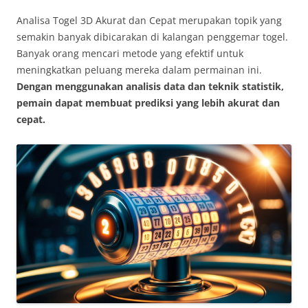
Analisa Togel 3D Akurat dan Cepat merupakan topik yang
semakin banyak dibicarakan di kalangan penggemar togel.
Banyak orang mencari metode yang efektif untuk
meningkatkan peluang mereka dalam permainan ini.
Dengan menggunakan analisis data dan teknik statistik,
pemain dapat membuat prediksi yang lebih akurat dan
cepat.