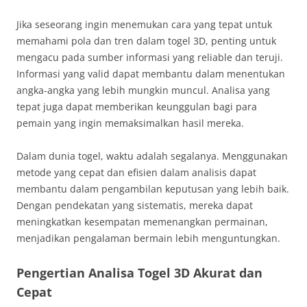
Jika seseorang ingin menemukan cara yang tepat untuk
memahami pola dan tren dalam togel 3D, penting untuk
mengacu pada sumber informasi yang reliable dan teruji.
Informasi yang valid dapat membantu dalam menentukan
angka-angka yang lebih mungkin muncul. Analisa yang
tepat juga dapat memberikan keunggulan bagi para
pemain yang ingin memaksimalkan hasil mereka.
Dalam dunia togel, waktu adalah segalanya. Menggunakan
metode yang cepat dan efisien dalam analisis dapat
membantu dalam pengambilan keputusan yang lebih baik.
Dengan pendekatan yang sistematis, mereka dapat
meningkatkan kesempatan memenangkan permainan,
menjadikan pengalaman bermain lebih menguntungkan.
Pengertian Analisa Togel 3D Akurat dan
Cepat