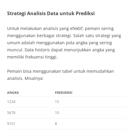
Strategi Analisis Data untuk Prediksi
Untuk melakukan analisis yang efektif, pemain sering
menggunakan berbagai strategi. Salah satu strategi yang
umum adalah menggunakan pola angka yang sering
muncul. Data historis dapat menunjukkan angka yang
memiliki frekuensi tinggi.
Pemain bisa menggunakan tabel untuk memudahkan
analisis. Misalnya:
ANGKA
FREKUENSI
1234
15
5678
10
9101
8