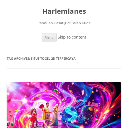
Harlemlanes
Panduan Dasar Judi Balap Kuda
Skip to content
Menu
TAG ARCHIVES:
SITUS TOGEL 2D TERPERCAYA