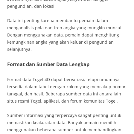
pengundian, dan lokasi.
Data ini penting karena membantu pemain dalam
menganalisis pola dan tren angka yang mungkin muncul.
Dengan menggunakan data, pemain dapat menghitung
kemungkinan angka yang akan keluar di pengundian
selanjutnya.
Format dan Sumber Data Lengkap
Format data Togel 4D dapat bervariasi, tetapi umumnya
tersedia dalam tabel dengan kolom yang mencakup nomor,
tanggal, dan hasil. Beberapa sumber data ini antara lain
situs resmi Togel, aplikasi, dan forum komunitas Togel.
Sumber informasi yang terpercaya sangat penting untuk
memastikan keakuratan data. Banyak pemain memilih
menggunakan beberapa sumber untuk membandingkan