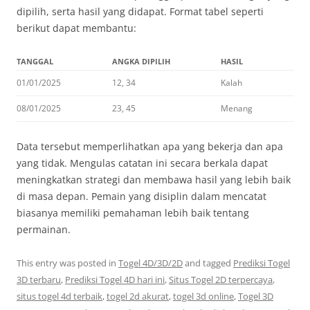
dipilih, serta hasil yang didapat. Format tabel seperti
berikut dapat membantu:
TANGGAL
ANGKA DIPILIH
HASIL
01/01/2025
12, 34
Kalah
08/01/2025
23, 45
Menang
Data tersebut memperlihatkan apa yang bekerja dan apa
yang tidak. Mengulas catatan ini secara berkala dapat
meningkatkan strategi dan membawa hasil yang lebih baik
di masa depan. Pemain yang disiplin dalam mencatat
biasanya memiliki pemahaman lebih baik tentang
permainan.
This entry was posted in
Togel 4D/3D/2D
and tagged
Prediksi Togel
3D terbaru
,
Prediksi Togel 4D hari ini
,
Situs Togel 2D terpercaya
,
situs togel 4d terbaik
,
togel 2d akurat
,
togel 3d online
,
Togel 3D