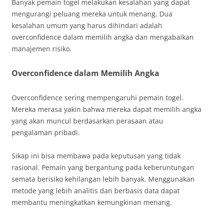
Banyak pemain togel melakukan kesalahan yang dapat
mengurangi peluang mereka untuk menang. Dua
kesalahan umum yang harus dihindari adalah
overconfidence dalam memilih angka dan mengabaikan
manajemen risiko.
Overconfidence dalam Memilih Angka
Overconfidence sering mempengaruhi pemain togel.
Mereka merasa yakin bahwa mereka dapat memilih angka
yang akan muncul berdasarkan perasaan atau
pengalaman pribadi.
Sikap ini bisa membawa pada keputusan yang tidak
rasional. Pemain yang bergantung pada keberuntungan
semata berisiko kehilangan lebih banyak. Menggunakan
metode yang lebih analitis dan berbasis data dapat
membantu meningkatkan kemungkinan menang.