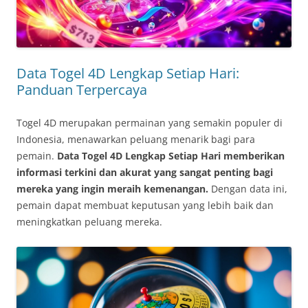
Data Togel 4D Lengkap Setiap Hari:
Panduan Terpercaya
Togel 4D merupakan permainan yang semakin populer di
Indonesia, menawarkan peluang menarik bagi para
pemain.
Data Togel 4D Lengkap Setiap Hari memberikan
informasi terkini dan akurat yang sangat penting bagi
mereka yang ingin meraih kemenangan.
Dengan data ini,
pemain dapat membuat keputusan yang lebih baik dan
meningkatkan peluang mereka.