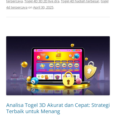
terpercaya
,
Togel 4D 3D 2D live dra
,
Togel 4D hadiah terbesar
,
togel
4d terpercaya
on
April 30, 2025
.
Analisa Togel 3D Akurat dan Cepat: Strategi
Terbaik untuk Menang