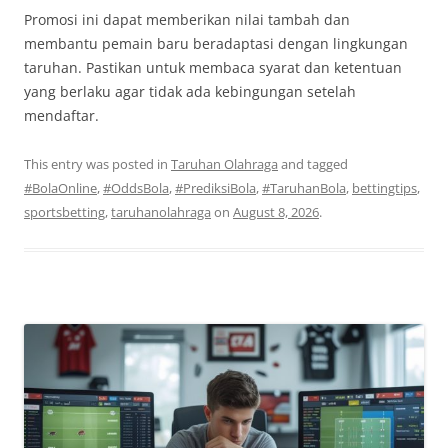
Promosi ini dapat memberikan nilai tambah dan
membantu pemain baru beradaptasi dengan lingkungan
taruhan. Pastikan untuk membaca syarat dan ketentuan
yang berlaku agar tidak ada kebingungan setelah
mendaftar.
This entry was posted in
Taruhan Olahraga
and tagged
#BolaOnline
,
#OddsBola
,
#PrediksiBola
,
#TaruhanBola
,
bettingtips
,
sportsbetting
,
taruhanolahraga
on
August 8, 2026
.