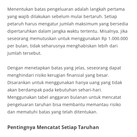
Menentukan batas pengeluaran adalah langkah pertama
yang wajib dilakukan sebelum mulai bertaruh. Setiap
petaruh harus mengatur jumlah maksimum yang bersedia
dipertaruhkan dalam jangka waktu tertentu. Misalnya, jika
seseorang memutuskan untuk menggunakan Rp 1.000.000
per bulan, tidak seharusnya menghabiskan lebih dari
jumlah tersebut.
Dengan menetapkan batas yang jelas, seseorang dapat
menghindari risiko kerugian finansial yang besar.
Disarankan untuk menggunakan hanya uang yang tidak
akan berdampak pada kebutuhan sehari-hari.
Menggunakan tabel anggaran bulanan untuk mencatat
pengeluaran taruhan bisa membantu memantau risiko
dan mematuhi batas yang telah ditentukan.
Pentingnya Mencatat Setiap Taruhan