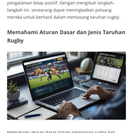
pengalaman tetap positif. Dengan mengikuti langkah-
langkah ini, seseorang dapat meningkatkan peluang
mereka untuk berhasil dalam memasang taruhan rugby.
Memahami Aturan Dasar dan Jenis Taruhan
Rugby
Memahami aturan dasar dalam permainan rugby dan