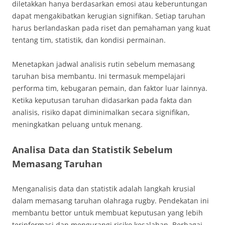
diletakkan hanya berdasarkan emosi atau keberuntungan
dapat mengakibatkan kerugian signifikan. Setiap taruhan
harus berlandaskan pada riset dan pemahaman yang kuat
tentang tim, statistik, dan kondisi permainan.
Menetapkan jadwal analisis rutin sebelum memasang
taruhan bisa membantu. Ini termasuk mempelajari
performa tim, kebugaran pemain, dan faktor luar lainnya.
Ketika keputusan taruhan didasarkan pada fakta dan
analisis, risiko dapat diminimalkan secara signifikan,
meningkatkan peluang untuk menang.
Analisa Data dan Statistik Sebelum
Memasang Taruhan
Menganalisis data dan statistik adalah langkah krusial
dalam memasang taruhan olahraga rugby. Pendekatan ini
membantu bettor untuk membuat keputusan yang lebih
terinformasi dan mengurangi risiko kesalahan. Berbagai