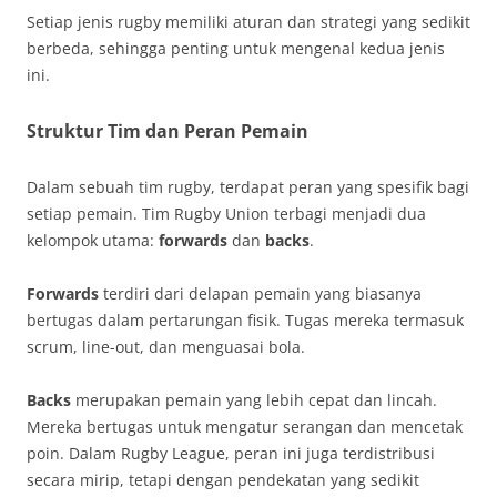
Setiap jenis rugby memiliki aturan dan strategi yang sedikit
berbeda, sehingga penting untuk mengenal kedua jenis
ini.
Struktur Tim dan Peran Pemain
Dalam sebuah tim rugby, terdapat peran yang spesifik bagi
setiap pemain. Tim Rugby Union terbagi menjadi dua
kelompok utama:
forwards
dan
backs
.
Forwards
terdiri dari delapan pemain yang biasanya
bertugas dalam pertarungan fisik. Tugas mereka termasuk
scrum, line-out, dan menguasai bola.
Backs
merupakan pemain yang lebih cepat dan lincah.
Mereka bertugas untuk mengatur serangan dan mencetak
poin. Dalam Rugby League, peran ini juga terdistribusi
secara mirip, tetapi dengan pendekatan yang sedikit