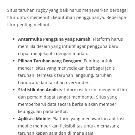
Situs taruhan rugby yang baik harus menawarkan berbagai
fitur untuk memenuhi kebutuhan penggunanya. Beberapa
fitur penting meliputi:
Antarmuka Pengguna yang Ramah
: Platform harus
memiliki desain yang intuitif agar pengguna baru
dapat menjelajahi dengan mudah.
Pilihan Taruhan yang Beragam
: Penting untuk
mencari situs yang menyediakan berbagai jenis
taruhan, termasuk taruhan langsung, taruhan
handicap, dan taruhan over/under.
Statistik dan Analisis
: Informasi terkini mengenai tim
dan pemain dapat sangat membantu. Situs yang
memperbarui data secara berkala akan memberi
keunggulan pada bettor.
Aplikasi Mobile
: Platform yang menawarkan aplikasi
mobile memberikan fleksibilitas untuk memasang
taruhan kapan saja dan di mana saja.