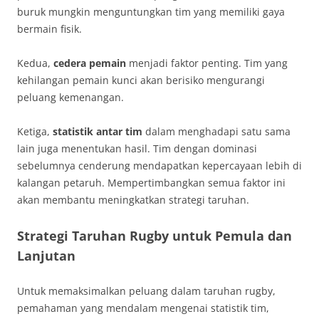
buruk mungkin menguntungkan tim yang memiliki gaya
bermain fisik.
Kedua,
cedera pemain
menjadi faktor penting. Tim yang
kehilangan pemain kunci akan berisiko mengurangi
peluang kemenangan.
Ketiga,
statistik antar tim
dalam menghadapi satu sama
lain juga menentukan hasil. Tim dengan dominasi
sebelumnya cenderung mendapatkan kepercayaan lebih di
kalangan petaruh. Mempertimbangkan semua faktor ini
akan membantu meningkatkan strategi taruhan.
Strategi Taruhan Rugby untuk Pemula dan
Lanjutan
Untuk memaksimalkan peluang dalam taruhan rugby,
pemahaman yang mendalam mengenai statistik tim,