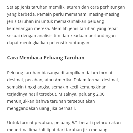
Setiap jenis taruhan memiliki aturan dan cara perhitungan
yang berbeda. Pemain perlu memahami masing-masing
jenis taruhan ini untuk memaksimalkan peluang
kemenangan mereka. Memilih jenis taruhan yang tepat
sesuai dengan analisis tim dan keadaan pertandingan
dapat meningkatkan potensi keuntungan.
Cara Membaca Peluang Taruhan
Peluang taruhan biasanya ditampilkan dalam format
desimal, pecahan, atau Amerika. Dalam format desimal,
semakin tinggi angka, semakin kecil kemungkinan
terjadinya hasil tersebut. Misalnya, peluang 2.00
menunjukkan bahwa taruhan tersebut akan
menggandakan uang jika berhasil.
Untuk format pecahan, peluang 5/1 berarti petaruh akan
menerima lima kali lipat dari taruhan jika menang.