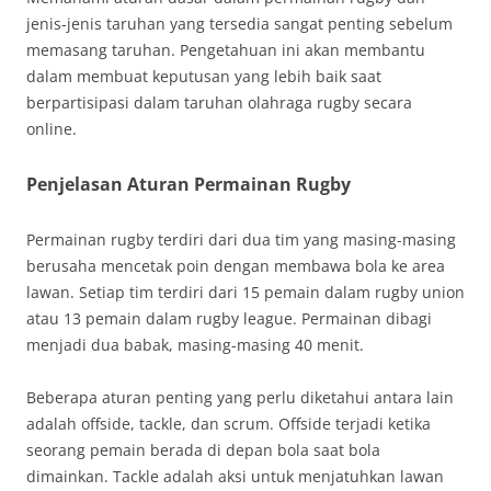
jenis-jenis taruhan yang tersedia sangat penting sebelum
memasang taruhan. Pengetahuan ini akan membantu
dalam membuat keputusan yang lebih baik saat
berpartisipasi dalam taruhan olahraga rugby secara
online.
Penjelasan Aturan Permainan Rugby
Permainan rugby terdiri dari dua tim yang masing-masing
berusaha mencetak poin dengan membawa bola ke area
lawan. Setiap tim terdiri dari 15 pemain dalam rugby union
atau 13 pemain dalam rugby league. Permainan dibagi
menjadi dua babak, masing-masing 40 menit.
Beberapa aturan penting yang perlu diketahui antara lain
adalah offside, tackle, dan scrum. Offside terjadi ketika
seorang pemain berada di depan bola saat bola
dimainkan. Tackle adalah aksi untuk menjatuhkan lawan