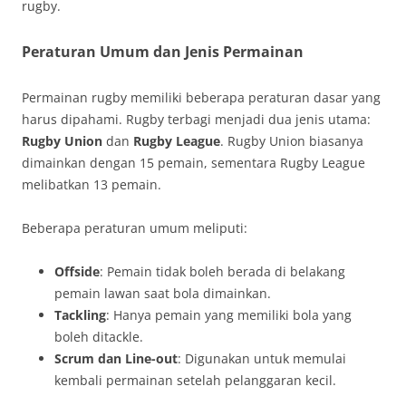
rugby.
Peraturan Umum dan Jenis Permainan
Permainan rugby memiliki beberapa peraturan dasar yang
harus dipahami. Rugby terbagi menjadi dua jenis utama:
Rugby Union
dan
Rugby League
. Rugby Union biasanya
dimainkan dengan 15 pemain, sementara Rugby League
melibatkan 13 pemain.
Beberapa peraturan umum meliputi:
Offside
: Pemain tidak boleh berada di belakang
pemain lawan saat bola dimainkan.
Tackling
: Hanya pemain yang memiliki bola yang
boleh ditackle.
Scrum dan Line-out
: Digunakan untuk memulai
kembali permainan setelah pelanggaran kecil.