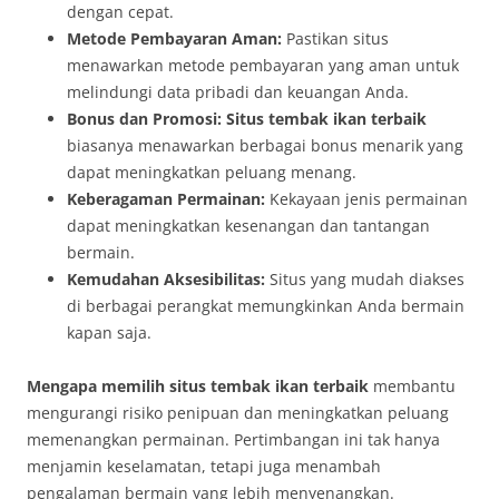
dengan cepat.
Metode Pembayaran Aman:
Pastikan situs
menawarkan metode pembayaran yang aman untuk
melindungi data pribadi dan keuangan Anda.
Bonus dan Promosi:
Situs tembak ikan terbaik
biasanya menawarkan berbagai bonus menarik yang
dapat meningkatkan peluang menang.
Keberagaman Permainan:
Kekayaan jenis permainan
dapat meningkatkan kesenangan dan tantangan
bermain.
Kemudahan Aksesibilitas:
Situs yang mudah diakses
di berbagai perangkat memungkinkan Anda bermain
kapan saja.
Mengapa memilih situs tembak ikan terbaik
membantu
mengurangi risiko penipuan dan meningkatkan peluang
memenangkan permainan. Pertimbangan ini tak hanya
menjamin keselamatan, tetapi juga menambah
pengalaman bermain yang lebih menyenangkan.