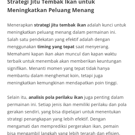
Strategi Jitu Tembak Ikan untuk
Meningkatkan Peluang Menang
Menerapkan
strategi jitu tembak ikan
adalah kunci untuk
meningkatkan peluang menang dalam permainan ini.
Salah satu pendekatan yang efektif adalah dengan
menggunakan
timing yang tepat
saat menyerang.
Memahami kapan ikan akan muncul dan kapan waktu
terbaik untuk menembak akan memberikan keuntungan
signifikan. Menanti momen yang tepat tidak hanya
membantu dalam menghemat koin, tetapi juga
meningkatkan kemungkinan mendapatkan poin tinggi.
Selain itu,
analisis pola perilaku ikan
juga penting dalam
permainan ini. Setiap jenis ikan memiliki perilaku dan pola
gerakan sendiri, yang bisa dipelajari untuk menentukan
strategi penangkapan yang lebih efektif. Dengan
mengamati dan memprediksi pergerakan ikan, pemain
bisa mengambil langkah yang lebih terarah dan efisien.