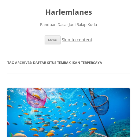
Harlemlanes
Panduan Dasar Judi Balap Kuda
Skip to content
Menu
TAG ARCHIVES:
DAFTAR SITUS TEMBAK IKAN TERPERCAYA