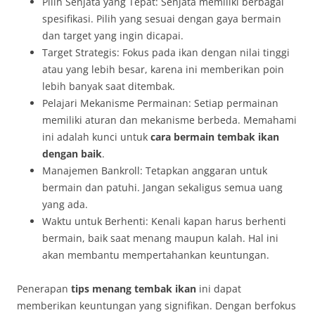
Pilih Senjata yang Tepat: Senjata memiliki berbagai
spesifikasi. Pilih yang sesuai dengan gaya bermain
dan target yang ingin dicapai.
Target Strategis: Fokus pada ikan dengan nilai tinggi
atau yang lebih besar, karena ini memberikan poin
lebih banyak saat ditembak.
Pelajari Mekanisme Permainan: Setiap permainan
memiliki aturan dan mekanisme berbeda. Memahami
ini adalah kunci untuk
cara bermain tembak ikan
dengan baik
.
Manajemen Bankroll: Tetapkan anggaran untuk
bermain dan patuhi. Jangan sekaligus semua uang
yang ada.
Waktu untuk Berhenti: Kenali kapan harus berhenti
bermain, baik saat menang maupun kalah. Hal ini
akan membantu mempertahankan keuntungan.
Penerapan
tips menang tembak ikan
ini dapat
memberikan keuntungan yang signifikan. Dengan berfokus