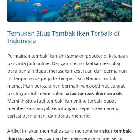
Temukan Situs Tembak Ikan Terbaik di
Indonesia
Permainan tembak ikan kini semakin populer di kalangan
pencinta judi online. Dengan memanfaatkan teknologi,
para pemain dapat merasakan keseruan dari permainan
ini tanpa harus pergi ke tempat fisik. Namun, untuk
memastikan pengalaman bermain yang optimal, sangat
penting untuk menemukan
situs tembak ikan terbaik
.
Memilih situs judi tembak ikan online terbaik dapat
memberikan banyak keuntungan, seperti keamanan,
variasi permainan, dan bonus menarik.
Artikel ini akan membahas cara menemukan
situs tembak
ikan terbaik
, keunggulan bermain secara online, serta