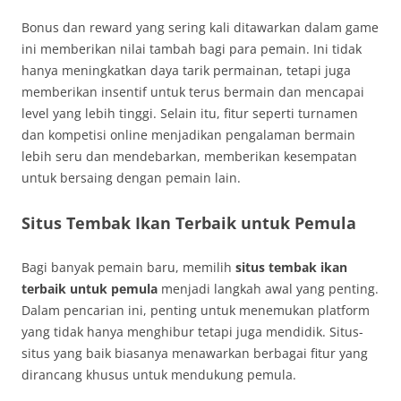
Bonus dan reward yang sering kali ditawarkan dalam game
ini memberikan nilai tambah bagi para pemain. Ini tidak
hanya meningkatkan daya tarik permainan, tetapi juga
memberikan insentif untuk terus bermain dan mencapai
level yang lebih tinggi. Selain itu, fitur seperti turnamen
dan kompetisi online menjadikan pengalaman bermain
lebih seru dan mendebarkan, memberikan kesempatan
untuk bersaing dengan pemain lain.
Situs Tembak Ikan Terbaik untuk Pemula
Bagi banyak pemain baru, memilih
situs tembak ikan
terbaik untuk pemula
menjadi langkah awal yang penting.
Dalam pencarian ini, penting untuk menemukan platform
yang tidak hanya menghibur tetapi juga mendidik. Situs-
situs yang baik biasanya menawarkan berbagai fitur yang
dirancang khusus untuk mendukung pemula.