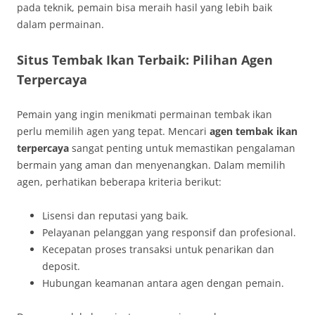
pada teknik, pemain bisa meraih hasil yang lebih baik
dalam permainan.
Situs Tembak Ikan Terbaik: Pilihan Agen
Terpercaya
Pemain yang ingin menikmati permainan tembak ikan
perlu memilih agen yang tepat. Mencari
agen tembak ikan
terpercaya
sangat penting untuk memastikan pengalaman
bermain yang aman dan menyenangkan. Dalam memilih
agen, perhatikan beberapa kriteria berikut:
Lisensi dan reputasi yang baik.
Pelayanan pelanggan yang responsif dan profesional.
Kecepatan proses transaksi untuk penarikan dan
deposit.
Hubungan keamanan antara agen dengan pemain.