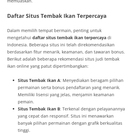
memuaskan.
Daftar Situs Tembak Ikan Terpercaya
Dalam memilih tempat bermain, penting untuk
mengetahui
daftar situs tembak ikan terpercaya
di
Indonesia. Beberapa situs ini telah direkomendasikan
berdasarkan fitur menarik, keamanan, dan tawaran bonus.
Berikut adalah beberapa rekomendasi situs judi tembak
ikan online yang patut dipertimbangkan:
Situs Tembak Ikan A
: Menyediakan beragam pilihan
permainan serta bonus pendaftaran yang menarik.
Memiliki lisensi yang jelas, menjamin keamanan
pemain.
Situs Tembak Ikan B
: Terkenal dengan pelayanannya
yang cepat dan responsif. Situs ini menawarkan
banyak pilihan permainan dengan grafik berkualitas
tinggi.