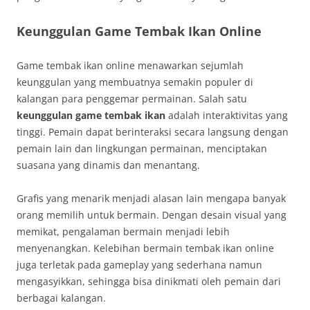
Keunggulan Game Tembak Ikan Online
Game tembak ikan online menawarkan sejumlah
keunggulan yang membuatnya semakin populer di
kalangan para penggemar permainan. Salah satu
keunggulan game tembak ikan
adalah interaktivitas yang
tinggi. Pemain dapat berinteraksi secara langsung dengan
pemain lain dan lingkungan permainan, menciptakan
suasana yang dinamis dan menantang.
Grafis yang menarik menjadi alasan lain mengapa banyak
orang memilih untuk bermain. Dengan desain visual yang
memikat, pengalaman bermain menjadi lebih
menyenangkan. Kelebihan bermain tembak ikan online
juga terletak pada gameplay yang sederhana namun
mengasyikkan, sehingga bisa dinikmati oleh pemain dari
berbagai kalangan.