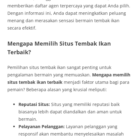
memberikan daftar agen terpercaya yang dapat Anda pilih.
Dengan informasi ini, Anda dapat meningkatkan peluang
menang dan merasakan sensasi bermain tembak ikan
secara efektif.
Mengapa Memilih Situs Tembak Ikan
Terbaik?
Pemilihan situs tembak ikan sangat penting untuk
pengalaman bermain yang memuaskan.
Mengapa memilih
situs tembak ikan terbaik
menjadi faktor utama bagi para
pemain? Beberapa alasan yang krusial meliputi:
Reputasi Situs:
Situs yang memiliki reputasi baik
biasanya lebih dapat diandalkan dan aman untuk
bermain.
Pelayanan Pelanggan:
Layanan pelanggan yang
responsif akan membantu menyelesaikan masalah