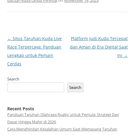
pacuan kuda tanpa minimal
on
November 14, 2025
.
Post
←
Situs Taruhan Kuda Live
Platform Judi Kuda Tercepat
navigation
Race Terpercaya: Panduan
dan Aman di Era Digital Saat
Lengkap untuk Pemain
Ini
→
Cerdas
Search
Search
Recent Posts
Panduan Taruhan Olahraga Rugby untuk Pemula: Strategi Dari
Dasar Hingga Mahir di 2026
Cara Menghindari Kesalahan Umum Saat Memasang Taruhan