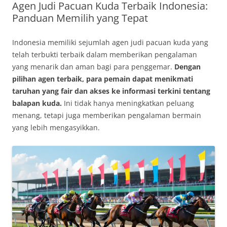
Agen Judi Pacuan Kuda Terbaik Indonesia:
Panduan Memilih yang Tepat
Indonesia memiliki sejumlah agen judi pacuan kuda yang
telah terbukti terbaik dalam memberikan pengalaman
yang menarik dan aman bagi para penggemar.
Dengan
pilihan agen terbaik, para pemain dapat menikmati
taruhan yang fair dan akses ke informasi terkini tentang
balapan kuda.
Ini tidak hanya meningkatkan peluang
menang, tetapi juga memberikan pengalaman bermain
yang lebih mengasyikkan.