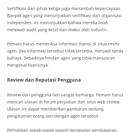
Sertifikasi dari pihak ketiga juga menambah kepercayaan.
Banyak agen yang menunjukkan sertifikasi dari organisasi
independen. Ini menunjukkan bahwa mereka telah
melewati audit yang ketat dan diakui oleh industri.
Pemain harus memeriksa informasi lisensi di situs resmi
agen. Jika informasi tersebut tidak tersedia, menjadi tanda
bahaya. Sebaiknya hindari agen yang tidak transparan
mengenai lisensinya.
Review dan Reputasi Pengguna
Review dari pengguna lain sangat berharga. Pemain harus
mencari ulasan di forum perjudian dan situs web review.
Ulasan ini dapat memberikan gambaran tentang
pengalaman orang lain dengan agen tersebut.
Perhatikan aspek-aspek seperti kecepatan pembayaran,