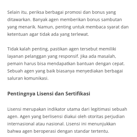
Selain itu, periksa berbagai promosi dan bonus yang
ditawarkan. Banyak agen memberikan bonus sambutan
yang menarik. Namun, penting untuk membaca syarat dan
ketentuan agar tidak ada yang terlewat.
Tidak kalah penting, pastikan agen tersebut memiliki
layanan pelanggan yang responsif. Jika ada masalah,
pemain harus bisa mendapatkan bantuan dengan cepat.
Sebuah agen yang baik biasanya menyediakan berbagai
saluran komunikasi.
Pentingnya Lisensi dan Sertifikasi
Lisensi merupakan indikator utama dari legitimasi sebuah
agen. Agen yang berlisensi diakui oleh otoritas perjudian
internasional atau nasional. Lisensi ini menunjukkan
bahwa agen beroperasi dengan standar tertentu.