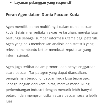
Layanan pelanggan yang responsif
Peran Agen dalam Dunia Pacuan Kuda
Agen memiliki peran multifungsi dalam dunia pacuan
kuda. Selain menyediakan akses ke taruhan, mereka juga
berfungsi sebagai sumber informasi utama bagi petaruh.
Agen yang baik memberikan analisis dan statistik yang
relevan, membantu bettor membuat keputusan yang
informasional.
Agen juga terlibat dalam promosi dan penyelenggaraan
acara pacuan. Tanpa agen yang dapat diandalkan,
pengalaman berjudi di pacuan kuda bisa terganggu.
Sebagai bagian dari komunitas, mereka mendukung
perkembangan industri dengan menarik lebih banyak
petaruh dan mempromosikan acara pacuan secara lebih
luas.