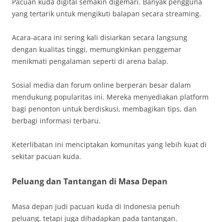
Pacuan kuda digital semakin digemari. Banyak pengguna
yang tertarik untuk mengikuti balapan secara streaming.
Acara-acara ini sering kali disiarkan secara langsung
dengan kualitas tinggi, memungkinkan penggemar
menikmati pengalaman seperti di arena balap.
Sosial media dan forum online berperan besar dalam
mendukung popularitas ini. Mereka menyediakan platform
bagi penonton untuk berdiskusi, membagikan tips, dan
berbagi informasi terbaru.
Keterlibatan ini menciptakan komunitas yang lebih kuat di
sekitar pacuan kuda.
Peluang dan Tantangan di Masa Depan
Masa depan judi pacuan kuda di Indonesia penuh
peluang, tetapi juga dihadapkan pada tantangan.