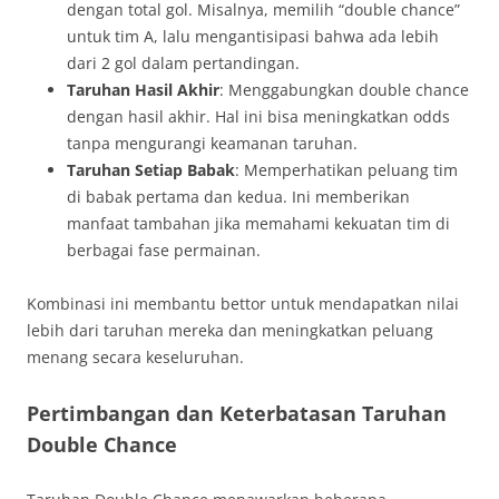
dengan total gol. Misalnya, memilih “double chance”
untuk tim A, lalu mengantisipasi bahwa ada lebih
dari 2 gol dalam pertandingan.
Taruhan Hasil Akhir
: Menggabungkan double chance
dengan hasil akhir. Hal ini bisa meningkatkan odds
tanpa mengurangi keamanan taruhan.
Taruhan Setiap Babak
: Memperhatikan peluang tim
di babak pertama dan kedua. Ini memberikan
manfaat tambahan jika memahami kekuatan tim di
berbagai fase permainan.
Kombinasi ini membantu bettor untuk mendapatkan nilai
lebih dari taruhan mereka dan meningkatkan peluang
menang secara keseluruhan.
Pertimbangan dan Keterbatasan Taruhan
Double Chance