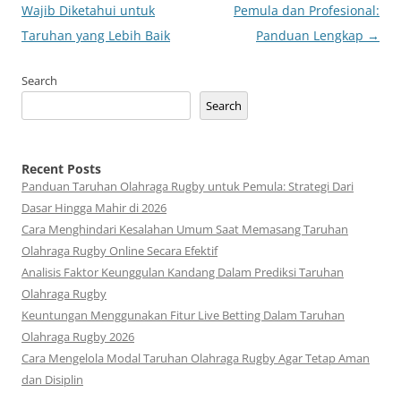
Wajib Diketahui untuk
Pemula dan Profesional:
Taruhan yang Lebih Baik
Panduan Lengkap
→
Search
Search
Recent Posts
Panduan Taruhan Olahraga Rugby untuk Pemula: Strategi Dari
Dasar Hingga Mahir di 2026
Cara Menghindari Kesalahan Umum Saat Memasang Taruhan
Olahraga Rugby Online Secara Efektif
Analisis Faktor Keunggulan Kandang Dalam Prediksi Taruhan
Olahraga Rugby
Keuntungan Menggunakan Fitur Live Betting Dalam Taruhan
Olahraga Rugby 2026
Cara Mengelola Modal Taruhan Olahraga Rugby Agar Tetap Aman
dan Disiplin