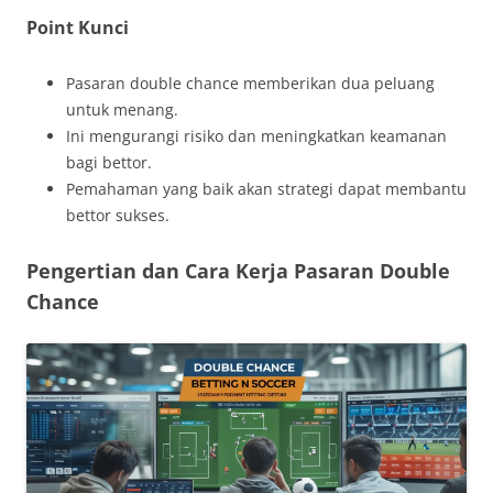
Point Kunci
Pasaran double chance memberikan dua peluang
untuk menang.
Ini mengurangi risiko dan meningkatkan keamanan
bagi bettor.
Pemahaman yang baik akan strategi dapat membantu
bettor sukses.
Pengertian dan Cara Kerja Pasaran Double
Chance