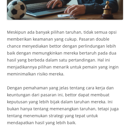
Meskipun ada banyak pilihan taruhan, tidak semua opsi
memberikan keamanan yang cukup. Pasaran double
chance menyediakan bettor dengan perlindungan lebih
baik dengan memungkinkan mereka bertaruh pada dua
hasil yang berbeda dalam satu pertandingan. Hal ini
menjadikannya pilihan menarik untuk pemain yang ingin
meminimalkan risiko mereka.
Dengan pemahaman yang jelas tentang cara kerja dan
keuntungan dari pasaran ini, bettor dapat membuat
keputusan yang lebih bijak dalam taruhan mereka. Ini
bukan hanya tentang memenangkan taruhan, tetapi juga
tentang menemukan strategi yang tepat untuk
mendapatkan hasil yang lebih baik.