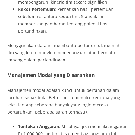
mempengaruhi kinerja tim secara signifikan.
Rekor Pertemuan
: Perhatikan hasil pertemuan
sebelumnya antara kedua tim. Statistik ini
memberikan gambaran tentang potensi hasil
pertandingan.
Menggunakan data ini membantu bettor untuk memilih
tim yang lebih mungkin memenangkan atau bermain
imbang dalam pertandingan.
Manajemen Modal yang Disarankan
Manajemen modal adalah kunci untuk bertahan dalam
taruhan sepak bola. Bettor perlu memiliki rencana yang
jelas tentang seberapa banyak yang ingin mereka
pertaruhkan. Beberapa saran termasuk:
Tentukan Anggaran
: Misalnya, jika memiliki anggaran
Rp1.000.000, betters bisa membagi anggaran ini