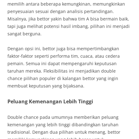
memilih antara beberapa kemungkinan, memungkinkan
penyesuaian sesuai dengan analisis pertandingan.
Misalnya, jika bettor yakin bahwa tim A bisa bermain baik,
tapi juga melihat potensi hasil imbang, pilihan ini menjadi
sangat berguna.
Dengan opsi ini, bettor juga bisa mempertimbangkan
faktor-faktor seperti performa tim, cuaca, atau cedera
pemain. Semua ini dapat mempengaruhi keputusan
taruhan mereka. Fleksibilitas ini menjadikan double
chance pilihan populer di kalangan bettor yang ingin
membuat keputusan yang bijaksana.
Peluang Kemenangan Lebih Tinggi
Double chance pada umumnya memberikan peluang
kemenangan yang lebih tinggi dibandingkan taruhan
tradisional. Dengan dua pilihan untuk menang, bettor