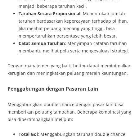
menjadi beberapa taruhan kecil.
Taruhan Secara Proporsional
: Menentukan jumlah
taruhan berdasarkan kepercayaan terhadap pilihan.
Jika melihat peluang menang yang tinggi, bisa
mempertaruhkan persentase yang lebih besar.
Catat Semua Taruhan
: Menyimpan catatan taruhan
membantu melihat pola serta mengevaluasi strategi.
Dengan manajemen yang baik, bettor dapat meminimalkan
kerugian dan meningkatkan peluang meraih keuntungan.
Penggabungan dengan Pasaran Lain
Menggabungkan double chance dengan pasar lain bisa
memberikan peluang tambahan. Beberapa kombinasi yang
bisa dipertimbangkan meliputi:
Total Gol
: Menggabungkan taruhan double chance