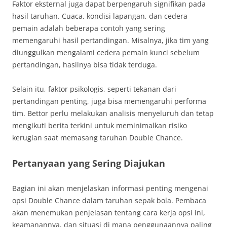
Faktor eksternal juga dapat berpengaruh signifikan pada
hasil taruhan. Cuaca, kondisi lapangan, dan cedera
pemain adalah beberapa contoh yang sering
memengaruhi hasil pertandingan. Misalnya, jika tim yang
diunggulkan mengalami cedera pemain kunci sebelum
pertandingan, hasilnya bisa tidak terduga.
Selain itu, faktor psikologis, seperti tekanan dari
pertandingan penting, juga bisa memengaruhi performa
tim. Bettor perlu melakukan analisis menyeluruh dan tetap
mengikuti berita terkini untuk meminimalkan risiko
kerugian saat memasang taruhan Double Chance.
Pertanyaan yang Sering Diajukan
Bagian ini akan menjelaskan informasi penting mengenai
opsi Double Chance dalam taruhan sepak bola. Pembaca
akan menemukan penjelasan tentang cara kerja opsi ini,
keamanannya, dan situasi di mana penggunaannya paling