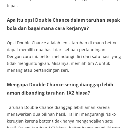
tepat.
Apa itu opsi Double Chance dalam taruhan sepak
bola dan bagaimana cara kerjanya?
Opsi Double Chance adalah jenis taruhan di mana bettor
dapat memilih dua hasil dari sebuah pertandingan.
Dengan cara ini, bettor melindungi diri dari satu hasil yang
tidak menguntungkan. Misalnya, memilih tim A untuk
menang atau pertandingan seri.
Mengapa Double Chance sering dianggap lebih
aman dibanding taruhan 1X2 biasa?
Taruhan Double Chance dianggap lebih aman karena
menawarkan dua pilihan hasil. Hal ini mengurangi risiko
kerugian karena bettor tidak hanya mengandalkan satu
hasil. Dalam taruhan 1X2 biasa, bettor hanya memiliki satu