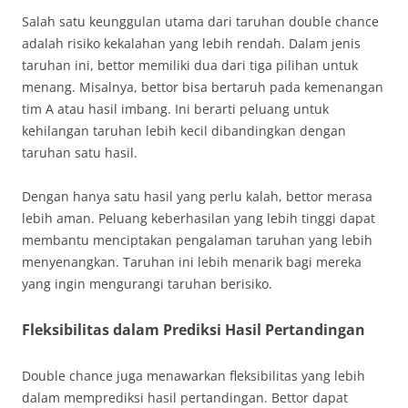
Salah satu keunggulan utama dari taruhan double chance
adalah risiko kekalahan yang lebih rendah. Dalam jenis
taruhan ini, bettor memiliki dua dari tiga pilihan untuk
menang. Misalnya, bettor bisa bertaruh pada kemenangan
tim A atau hasil imbang. Ini berarti peluang untuk
kehilangan taruhan lebih kecil dibandingkan dengan
taruhan satu hasil.
Dengan hanya satu hasil yang perlu kalah, bettor merasa
lebih aman. Peluang keberhasilan yang lebih tinggi dapat
membantu menciptakan pengalaman taruhan yang lebih
menyenangkan. Taruhan ini lebih menarik bagi mereka
yang ingin mengurangi taruhan berisiko.
Fleksibilitas dalam Prediksi Hasil Pertandingan
Double chance juga menawarkan fleksibilitas yang lebih
dalam memprediksi hasil pertandingan. Bettor dapat