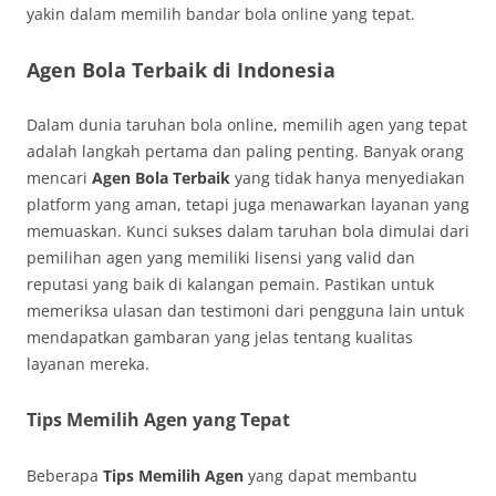
yakin dalam memilih bandar bola online yang tepat.
Agen Bola Terbaik di Indonesia
Dalam dunia taruhan bola online, memilih agen yang tepat
adalah langkah pertama dan paling penting. Banyak orang
mencari
Agen Bola Terbaik
yang tidak hanya menyediakan
platform yang aman, tetapi juga menawarkan layanan yang
memuaskan. Kunci sukses dalam taruhan bola dimulai dari
pemilihan agen yang memiliki lisensi yang valid dan
reputasi yang baik di kalangan pemain. Pastikan untuk
memeriksa ulasan dan testimoni dari pengguna lain untuk
mendapatkan gambaran yang jelas tentang kualitas
layanan mereka.
Tips Memilih Agen yang Tepat
Beberapa
Tips Memilih Agen
yang dapat membantu