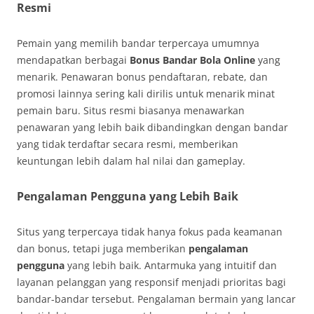
Resmi
Pemain yang memilih bandar terpercaya umumnya
mendapatkan berbagai
Bonus Bandar Bola Online
yang
menarik. Penawaran bonus pendaftaran, rebate, dan
promosi lainnya sering kali dirilis untuk menarik minat
pemain baru. Situs resmi biasanya menawarkan
penawaran yang lebih baik dibandingkan dengan bandar
yang tidak terdaftar secara resmi, memberikan
keuntungan lebih dalam hal nilai dan gameplay.
Pengalaman Pengguna yang Lebih Baik
Situs yang terpercaya tidak hanya fokus pada keamanan
dan bonus, tetapi juga memberikan
pengalaman
pengguna
yang lebih baik. Antarmuka yang intuitif dan
layanan pelanggan yang responsif menjadi prioritas bagi
bandar-bandar tersebut. Pengalaman bermain yang lancar