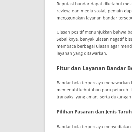
Reputasi bandar dapat diketahui mela
review, dan media sosial, pemain da
menggunakan layanan bandar tersebu
Ulasan positif menunjukkan bahwa b
Sebaliknya, banyak ulasan negatif bi
membaca berbagai ulasan agar mendap
layanan yang ditawarkan.
Fitur dan Layanan Bandar B
Bandar bola terpercaya menawarkan b
memenuhi kebutuhan para petaruh. In
transaksi yang aman, serta dukungan
Pilihan Pasaran dan Jenis Taru
Bandar bola terpercaya menyediakan