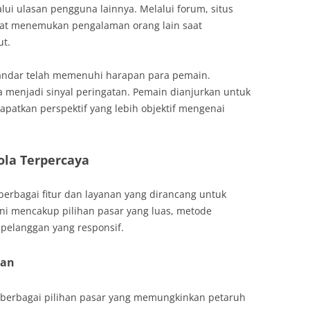
lui ulasan pengguna lainnya. Melalui forum, situs
pat menemukan pengalaman orang lain saat
t.
andar telah memenuhi harapan para pemain.
sa menjadi sinyal peringatan. Pemain dianjurkan untuk
atkan perspektif yang lebih objektif mengenai
ola Terpercaya
erbagai fitur dan layanan yang dirancang untuk
i mencakup pilihan pasar yang luas, metode
 pelanggan yang responsif.
han
 berbagai pilihan pasar yang memungkinkan petaruh