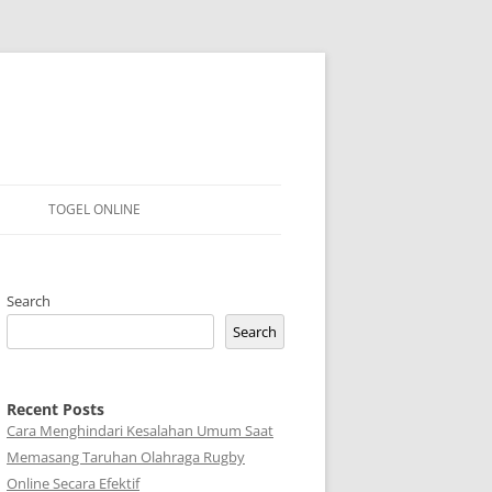
TOGEL ONLINE
Search
Search
Recent Posts
Cara Menghindari Kesalahan Umum Saat
Memasang Taruhan Olahraga Rugby
Online Secara Efektif