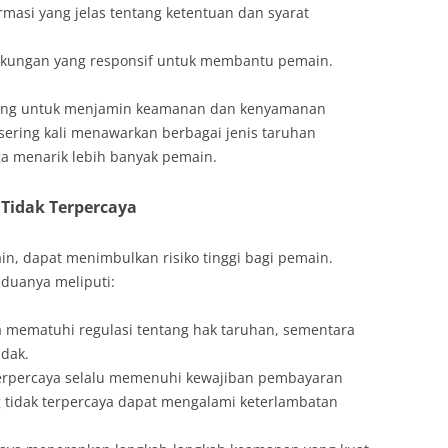
rmasi yang jelas tentang ketentuan dan syarat
dukungan yang responsif untuk membantu pemain.
enting untuk menjamin keamanan dan kenyamanan
sering kali menawarkan berbagai jenis taruhan
ga menarik lebih banyak pemain.
Tidak Terpercaya
lain, dapat menimbulkan risiko tinggi bagi pemain.
duanya meliputi:
a mematuhi regulasi tentang hak taruhan, sementara
idak.
terpercaya selalu memenuhi kewajiban pembayaran
 tidak terpercaya dapat mengalami keterlambatan