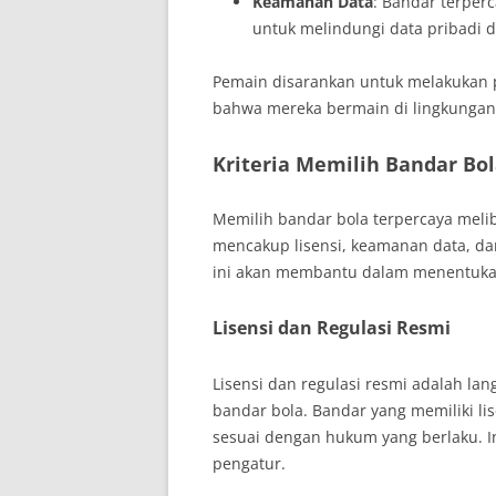
Keamanan Data
: Bandar terper
untuk melindungi data pribadi 
Pemain disarankan untuk melakukan 
bahwa mereka bermain di lingkungan
Kriteria Memilih Bandar Bo
Memilih bandar bola terpercaya meli
mencakup lisensi, keamanan data, da
ini akan membantu dalam menentukan
Lisensi dan Regulasi Resmi
Lisensi dan regulasi resmi adalah la
bandar bola. Bandar yang memiliki l
sesuai dengan hukum yang berlaku. In
pengatur.