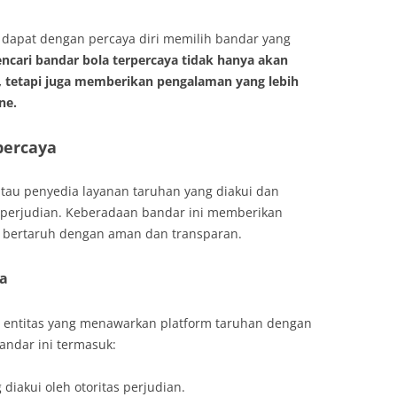
 dapat dengan percaya diri memilih bandar yang
ncari bandar bola terpercaya tidak hanya akan
tetapi juga memberikan pengalaman yang lebih
ne.
percaya
atau penyedia layanan taruhan yang diakui dan
i perjudian. Keberadaan bandar ini memberikan
t bertaruh dengan aman dan transparan.
ma
a entitas yang menawarkan platform taruhan dengan
bandar ini termasuk:
g diakui oleh otoritas perjudian.