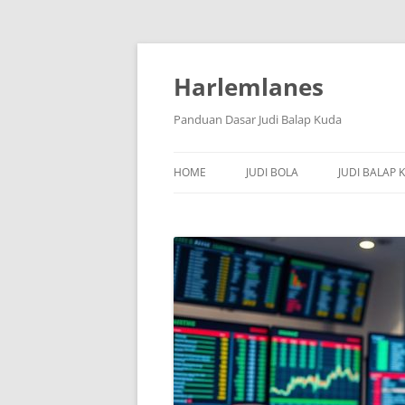
Harlemlanes
Panduan Dasar Judi Balap Kuda
HOME
JUDI BOLA
JUDI BALAP 