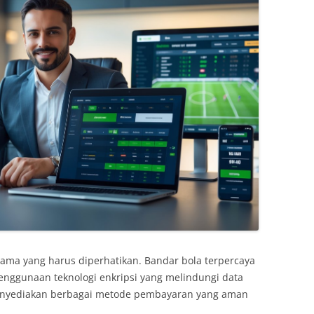
tama yang harus diperhatikan. Bandar bola terpercaya
penggunaan teknologi enkripsi yang melindungi data
menyediakan berbagai metode pembayaran yang aman