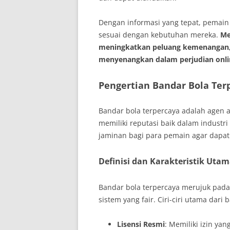
Dengan informasi yang tepat, pemain
sesuai dengan kebutuhan mereka.
Me
meningkatkan peluang kemenangan, 
menyenangkan dalam perjudian onli
Pengertian Bandar Bola Ter
Bandar bola terpercaya adalah agen 
memiliki reputasi baik dalam industr
jaminan bagi para pemain agar dapa
Definisi dan Karakteristik Uta
Bandar bola terpercaya merujuk pad
sistem yang fair. Ciri-ciri utama dari 
Lisensi Resmi
: Memiliki izin yan