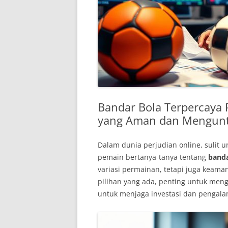
Bandar Bola Terpercaya
yang Aman dan Mengun
Dalam dunia perjudian online, sulit 
pemain bertanya-tanya tentang
banda
variasi permainan, tetapi juga keam
pilihan yang ada, penting untuk men
untuk menjaga investasi dan pengal