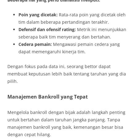
Poin yang dicetak:
Rata-rata poin yang dicetak oleh
tim dalam beberapa pertandingan terakhir.
Defensif dan ofensif rating:
Metrik ini menunjukkan
seberapa baik tim menyerang dan bertahan.
Cedera pemain:
Mengawasi pemain cedera yang
dapat memengaruhi kinerja tim.
Dengan fokus pada data ini, seorang bettor dapat
membuat keputusan lebih baik tentang taruhan yang dia
pilih.
Manajemen Bankroll yang Tepat
Mengelola bankroll dengan bijak adalah langkah penting
untuk bertahan dalam taruhan jangka panjang. Tanpa
manajemen bankroll yang baik, kemenangan besar bisa
dengan cepat hilang.