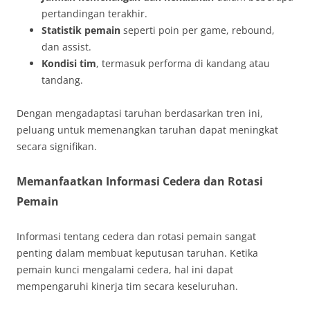
pertandingan terakhir.
Statistik pemain
seperti poin per game, rebound,
dan assist.
Kondisi tim
, termasuk performa di kandang atau
tandang.
Dengan mengadaptasi taruhan berdasarkan tren ini,
peluang untuk memenangkan taruhan dapat meningkat
secara signifikan.
Memanfaatkan Informasi Cedera dan Rotasi
Pemain
Informasi tentang cedera dan rotasi pemain sangat
penting dalam membuat keputusan taruhan. Ketika
pemain kunci mengalami cedera, hal ini dapat
mempengaruhi kinerja tim secara keseluruhan.