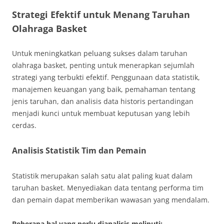
Strategi Efektif untuk Menang Taruhan
Olahraga Basket
Untuk meningkatkan peluang sukses dalam taruhan
olahraga basket, penting untuk menerapkan sejumlah
strategi yang terbukti efektif. Penggunaan data statistik,
manajemen keuangan yang baik, pemahaman tentang
jenis taruhan, dan analisis data historis pertandingan
menjadi kunci untuk membuat keputusan yang lebih
cerdas.
Analisis Statistik Tim dan Pemain
Statistik merupakan salah satu alat paling kuat dalam
taruhan basket. Menyediakan data tentang performa tim
dan pemain dapat memberikan wawasan yang mendalam.
Beberapa hal yang perlu dianalisis meliputi: