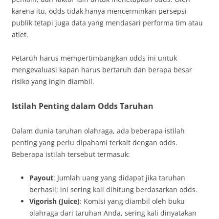
karena itu, odds tidak hanya mencerminkan persepsi
publik tetapi juga data yang mendasari performa tim atau
atlet.
Petaruh harus mempertimbangkan odds ini untuk
mengevaluasi kapan harus bertaruh dan berapa besar
risiko yang ingin diambil.
Istilah Penting dalam Odds Taruhan
Dalam dunia taruhan olahraga, ada beberapa istilah
penting yang perlu dipahami terkait dengan odds.
Beberapa istilah tersebut termasuk:
Payout
: Jumlah uang yang didapat jika taruhan
berhasil; ini sering kali dihitung berdasarkan odds.
Vigorish (Juice)
: Komisi yang diambil oleh buku
olahraga dari taruhan Anda, sering kali dinyatakan