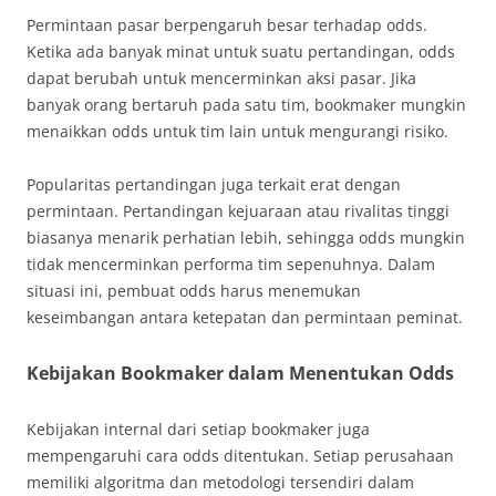
Permintaan pasar berpengaruh besar terhadap odds.
Ketika ada banyak minat untuk suatu pertandingan, odds
dapat berubah untuk mencerminkan aksi pasar. Jika
banyak orang bertaruh pada satu tim, bookmaker mungkin
menaikkan odds untuk tim lain untuk mengurangi risiko.
Popularitas pertandingan juga terkait erat dengan
permintaan. Pertandingan kejuaraan atau rivalitas tinggi
biasanya menarik perhatian lebih, sehingga odds mungkin
tidak mencerminkan performa tim sepenuhnya. Dalam
situasi ini, pembuat odds harus menemukan
keseimbangan antara ketepatan dan permintaan peminat.
Kebijakan Bookmaker dalam Menentukan Odds
Kebijakan internal dari setiap bookmaker juga
mempengaruhi cara odds ditentukan. Setiap perusahaan
memiliki algoritma dan metodologi tersendiri dalam