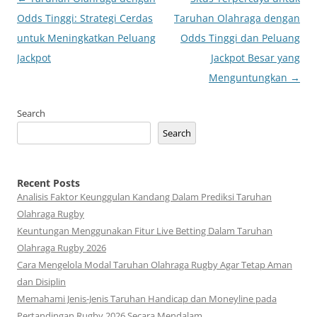
navigation
Odds Tinggi: Strategi Cerdas
Taruhan Olahraga dengan
untuk Meningkatkan Peluang
Odds Tinggi dan Peluang
Jackpot
Jackpot Besar yang
Menguntungkan
→
Search
Search
Recent Posts
Analisis Faktor Keunggulan Kandang Dalam Prediksi Taruhan
Olahraga Rugby
Keuntungan Menggunakan Fitur Live Betting Dalam Taruhan
Olahraga Rugby 2026
Cara Mengelola Modal Taruhan Olahraga Rugby Agar Tetap Aman
dan Disiplin
Memahami Jenis-Jenis Taruhan Handicap dan Moneyline pada
Pertandingan Rugby 2026 Secara Mendalam