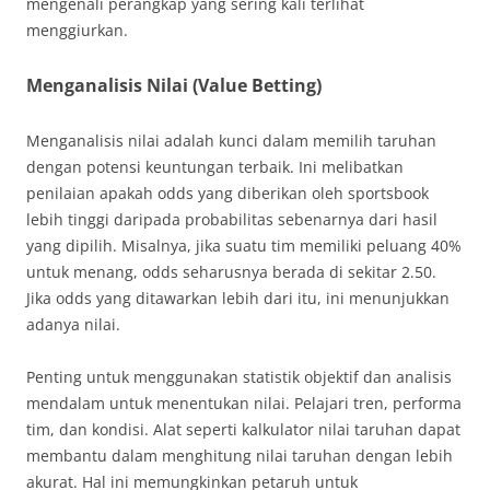
mengenali perangkap yang sering kali terlihat
menggiurkan.
Menganalisis Nilai (Value Betting)
Menganalisis nilai adalah kunci dalam memilih taruhan
dengan potensi keuntungan terbaik. Ini melibatkan
penilaian apakah odds yang diberikan oleh sportsbook
lebih tinggi daripada probabilitas sebenarnya dari hasil
yang dipilih. Misalnya, jika suatu tim memiliki peluang 40%
untuk menang, odds seharusnya berada di sekitar 2.50.
Jika odds yang ditawarkan lebih dari itu, ini menunjukkan
adanya nilai.
Penting untuk menggunakan statistik objektif dan analisis
mendalam untuk menentukan nilai. Pelajari tren, performa
tim, dan kondisi. Alat seperti kalkulator nilai taruhan dapat
membantu dalam menghitung nilai taruhan dengan lebih
akurat. Hal ini memungkinkan petaruh untuk