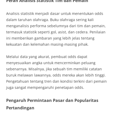
Peran Analisis Statistik Tim dan Pemain
Analisis statistik menjadi dasar untuk menentukan odds
dalam taruhan olahraga. Buku olahraga sering kali
menganalisis performa sebelumnya dari tim dan pemain,
termasuk statistik seperti gol, asist, dan cedera. Penilaian
ini memberikan gambaran yang lebih jelas tentang
kekuatan dan kelemahan masing-masing pihak.
Melalui data yang akurat, pembuat odds dapat
menyesuaikan angka untuk mencerminkan peluang
sebenarnya. Misalnya, jika sebuah tim memiliki catatan
buruk melawan lawannya, odds mereka akan lebih tinggi.
Pengetahuan tentang tren dan kondisi terkini dari pemain
juga sangat mempengaruhi penetapan odds.
Pengaruh Permintaan Pasar dan Popularitas
Pertandingan