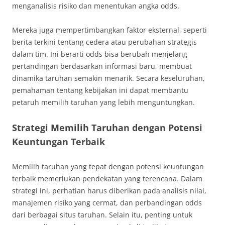
menganalisis risiko dan menentukan angka odds.
Mereka juga mempertimbangkan faktor eksternal, seperti
berita terkini tentang cedera atau perubahan strategis
dalam tim. Ini berarti odds bisa berubah menjelang
pertandingan berdasarkan informasi baru, membuat
dinamika taruhan semakin menarik. Secara keseluruhan,
pemahaman tentang kebijakan ini dapat membantu
petaruh memilih taruhan yang lebih menguntungkan.
Strategi Memilih Taruhan dengan Potensi
Keuntungan Terbaik
Memilih taruhan yang tepat dengan potensi keuntungan
terbaik memerlukan pendekatan yang terencana. Dalam
strategi ini, perhatian harus diberikan pada analisis nilai,
manajemen risiko yang cermat, dan perbandingan odds
dari berbagai situs taruhan. Selain itu, penting untuk