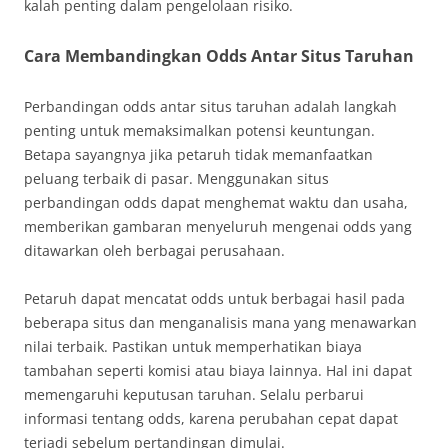
kalah penting dalam pengelolaan risiko.
Cara Membandingkan Odds Antar Situs Taruhan
Perbandingan odds antar situs taruhan adalah langkah
penting untuk memaksimalkan potensi keuntungan.
Betapa sayangnya jika petaruh tidak memanfaatkan
peluang terbaik di pasar. Menggunakan situs
perbandingan odds dapat menghemat waktu dan usaha,
memberikan gambaran menyeluruh mengenai odds yang
ditawarkan oleh berbagai perusahaan.
Petaruh dapat mencatat odds untuk berbagai hasil pada
beberapa situs dan menganalisis mana yang menawarkan
nilai terbaik. Pastikan untuk memperhatikan biaya
tambahan seperti komisi atau biaya lainnya. Hal ini dapat
memengaruhi keputusan taruhan. Selalu perbarui
informasi tentang odds, karena perubahan cepat dapat
terjadi sebelum pertandingan dimulai.