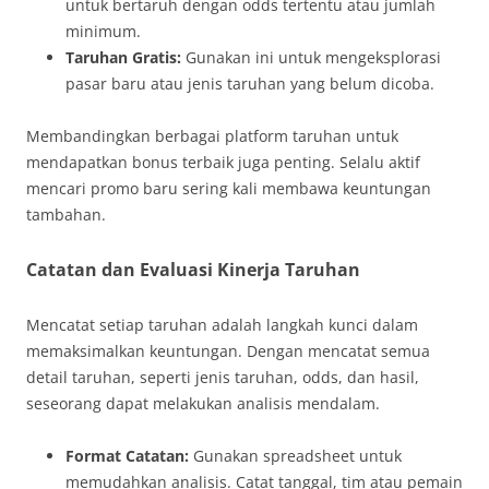
untuk bertaruh dengan odds tertentu atau jumlah
minimum.
Taruhan Gratis:
Gunakan ini untuk mengeksplorasi
pasar baru atau jenis taruhan yang belum dicoba.
Membandingkan berbagai platform taruhan untuk
mendapatkan bonus terbaik juga penting. Selalu aktif
mencari promo baru sering kali membawa keuntungan
tambahan.
Catatan dan Evaluasi Kinerja Taruhan
Mencatat setiap taruhan adalah langkah kunci dalam
memaksimalkan keuntungan. Dengan mencatat semua
detail taruhan, seperti jenis taruhan, odds, dan hasil,
seseorang dapat melakukan analisis mendalam.
Format Catatan:
Gunakan spreadsheet untuk
memudahkan analisis. Catat tanggal, tim atau pemain