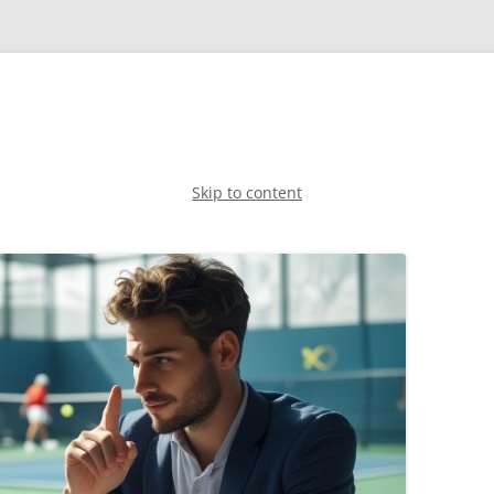
Skip to content