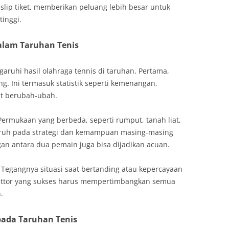
 slip tiket, memberikan peluang lebih besar untuk
inggi.
lam Taruhan Tenis
ruhi hasil olahraga tennis di taruhan. Pertama,
g. Ini termasuk statistik seperti kemenangan,
at berubah-ubah.
ermukaan yang berbeda, seperti rumput, tanah liat,
aruh pada strategi dan kemampuan masing-masing
gan antara dua pemain juga bisa dijadikan acuan.
. Tegangnya situasi saat bertanding atau kepercayaan
ettor yang sukses harus mempertimbangkan semua
.
pada Taruhan Tenis