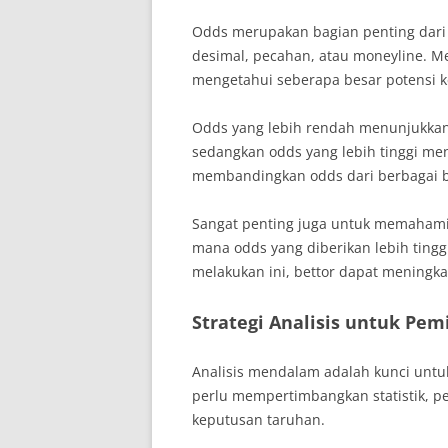
Odds merupakan bagian penting dari 
desimal, pecahan, atau moneyline. 
mengetahui seberapa besar potensi k
Odds yang lebih rendah menunjukkan 
sedangkan odds yang lebih tinggi menu
membandingkan odds dari berbagai b
Sangat penting juga untuk memahami k
mana odds yang diberikan lebih tingg
melakukan ini, bettor dapat meningk
Strategi Analisis untuk Pem
Analisis mendalam adalah kunci unt
perlu mempertimbangkan statistik, p
keputusan taruhan.