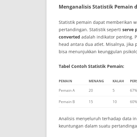
Menganalisis Statistik Pemain 
Statistik pemain dapat memberikan wa
pertandingan. Statistik seperti
serve 
converted
adalah indikator penting.
head antara dua atlet. Misalnya, jika
bisa menunjukkan keunggulan psikolo
Tabel Contoh Statistik Pemain:
PEMAIN
MENANG
KALAH
PER
Pemain A
20
5
67
Pemain B
15
10
60
Analisis menyeluruh terhadap data i
keuntungan dalam suatu pertandinga