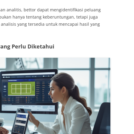
n analitis, bettor dapat mengidentifikasi peluang
 bukan hanya tentang keberuntungan, tetapi juga
nalisis yang tersedia untuk mencapai hasil yang
yang Perlu Diketahui