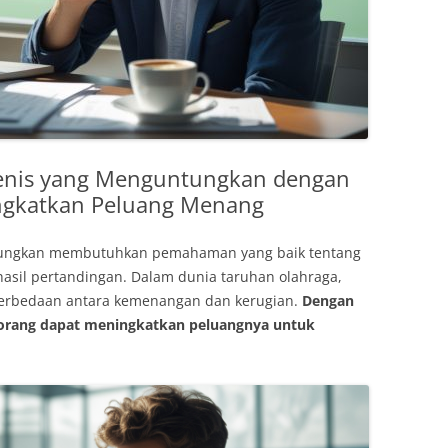
Tenis yang Menguntungkan dengan
ingkatkan Peluang Menang
tungkan membutuhkan pemahaman yang baik tentang
asil pertandingan. Dalam dunia taruhan olahraga,
perbedaan antara kemenangan dan kerugian.
Dengan
eorang dapat meningkatkan peluangnya untuk