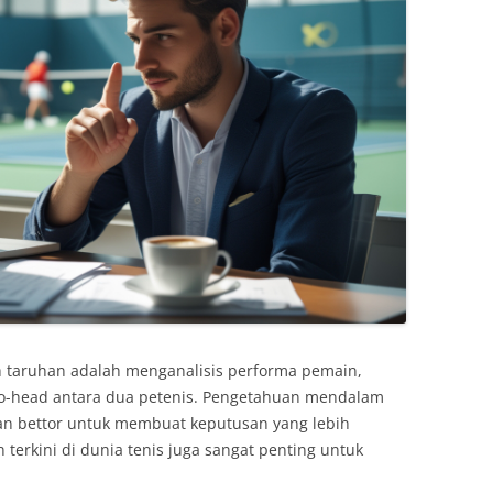
h taruhan adalah menganalisis performa pemain,
d-to-head antara dua petenis. Pengetahuan mendalam
kan bettor untuk membuat keputusan yang lebih
en terkini di dunia tenis juga sangat penting untuk