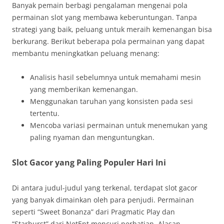
Banyak pemain berbagi pengalaman mengenai pola
permainan slot yang membawa keberuntungan. Tanpa
strategi yang baik, peluang untuk meraih kemenangan bisa
berkurang. Berikut beberapa pola permainan yang dapat
membantu meningkatkan peluang menang:
Analisis hasil sebelumnya untuk memahami mesin
yang memberikan kemenangan.
Menggunakan taruhan yang konsisten pada sesi
tertentu.
Mencoba variasi permainan untuk menemukan yang
paling nyaman dan menguntungkan.
Slot Gacor yang Paling Populer Hari Ini
Di antara judul-judul yang terkenal, terdapat slot gacor
yang banyak dimainkan oleh para penjudi. Permainan
seperti “Sweet Bonanza” dari Pragmatic Play dan
“Starburst” dari NetEnt mencuri perhatian. Alasan