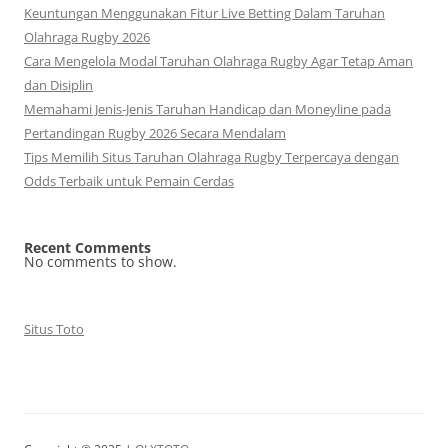
Keuntungan Menggunakan Fitur Live Betting Dalam Taruhan
Olahraga Rugby 2026
Cara Mengelola Modal Taruhan Olahraga Rugby Agar Tetap Aman
dan Disiplin
Memahami Jenis-Jenis Taruhan Handicap dan Moneyline pada
Pertandingan Rugby 2026 Secara Mendalam
Tips Memilih Situs Taruhan Olahraga Rugby Terpercaya dengan
Odds Terbaik untuk Pemain Cerdas
Recent Comments
No comments to show.
Situs Toto