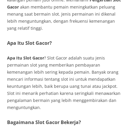
Gacor
akan membantu pemain meningkatkan peluang
menang saat bermain slot. Jenis permainan ini dikenal
lebih menguntungkan, dengan frekuensi kemenangan
yang relatif tinggi.
Apa Itu Slot Gacor?
Apa Itu Slot Gacor
? Slot Gacor adalah suatu jenis
permainan slot yang memberikan pembayaran
kemenangan lebih sering kepada pemain. Banyak orang
mencari informasi tentang slot ini untuk mendapatkan
keuntungan lebih, baik berupa uang tunai atau jackpot.
Slot ini menarik perhatian karena seringkali menawarkan
pengalaman bermain yang lebih menggembirakan dan
menguntungkan.
Bagaimana Slot Gacor Bekerja?