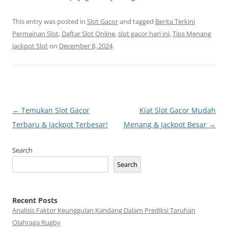
This entry was posted in
Slot Gacor
and tagged
Berita Terkini
Permainan Slot
,
Daftar Slot Online
,
slot gacor hari ini
,
Tips Menang
Jackpot Slot
on
December 8, 2024
.
Post
←
Temukan Slot Gacor
Kiat Slot Gacor Mudah
navigation
Terbaru & Jackpot Terbesar!
Menang & Jackpot Besar
→
Search
Search
Recent Posts
Analisis Faktor Keunggulan Kandang Dalam Prediksi Taruhan
Olahraga Rugby