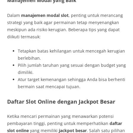
Manajemen Modal yang Baik
Dalam
manajemen modal slot
, penting untuk merancang
strategi yang baik agar permainan tetap menyenangkan
meskipun ada risiko kerugian. Beberapa tips yang dapat
diikuti termasuk:
Tetapkan batas kehilangan untuk mencegah kerugian
berlebihan.
Pilih jumlah taruhan yang sesuai dengan budget yang
dimiliki.
Atur target kemenangan sehingga Anda bisa berhenti
bermain saat mencapai tujuan.
Daftar Slot Online dengan Jackpot Besar
Ketika mencari permainan yang menawarkan potensi
pembayaran tinggi, penting untuk memperhatikan
daftar
slot online
yang memiliki
jackpot besar
. Salah satu pilihan