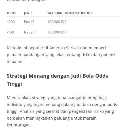
ODDS
JENIS
TARUHAN UNTUK 100.000 IDR
+200
Positif
100.000 IDR
-150
Negatif
150.000 IDR
Metode ini populer di Amerika Serikat dan memberi
pemain pandangan yang jelas tentang risiko dan potensi
imbalan.
Strategi Menang dengan Judi Bola Odds
Tinggi
Menerapkan strategi yang tepat sangat penting bagi
individu yang ingin menang dalam judi bola dengan odds
tinggi. Analisis yang cermat dan pengelolaan risiko yang
baik akan meningkatkan peluang untuk meraih
keuntungan.