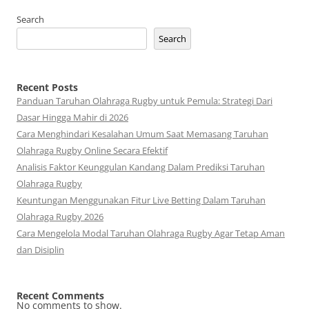
Search
Search
Recent Posts
Panduan Taruhan Olahraga Rugby untuk Pemula: Strategi Dari
Dasar Hingga Mahir di 2026
Cara Menghindari Kesalahan Umum Saat Memasang Taruhan
Olahraga Rugby Online Secara Efektif
Analisis Faktor Keunggulan Kandang Dalam Prediksi Taruhan
Olahraga Rugby
Keuntungan Menggunakan Fitur Live Betting Dalam Taruhan
Olahraga Rugby 2026
Cara Mengelola Modal Taruhan Olahraga Rugby Agar Tetap Aman
dan Disiplin
Recent Comments
No comments to show.