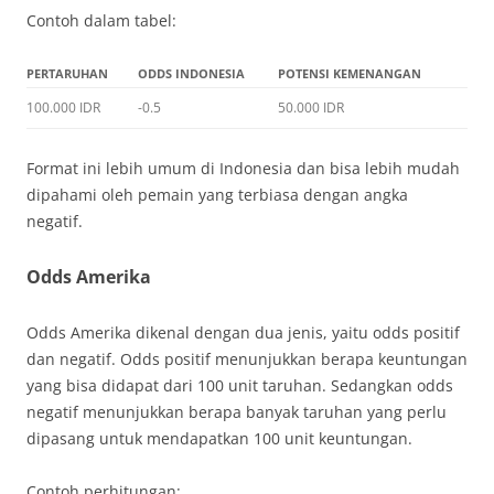
Contoh dalam tabel:
PERTARUHAN
ODDS INDONESIA
POTENSI KEMENANGAN
100.000 IDR
-0.5
50.000 IDR
Format ini lebih umum di Indonesia dan bisa lebih mudah
dipahami oleh pemain yang terbiasa dengan angka
negatif.
Odds Amerika
Odds Amerika dikenal dengan dua jenis, yaitu odds positif
dan negatif. Odds positif menunjukkan berapa keuntungan
yang bisa didapat dari 100 unit taruhan. Sedangkan odds
negatif menunjukkan berapa banyak taruhan yang perlu
dipasang untuk mendapatkan 100 unit keuntungan.
Contoh perhitungan: