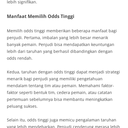
lebih signifikan.
Manfaat Memilih Odds Tinggi
Memilih odds tinggi memberikan beberapa manfaat bagi
penjudi. Pertama, imbalan yang lebih besar menarik
banyak pemain. Penjudi bisa mendapatkan keuntungan
lebih dari taruhan yang berhasil dibandingkan dengan
odds rendah.
Kedua, taruhan dengan odds tinggi dapat menjadi strategi
menarik bagi penjudi yang memiliki pengetahuan
mendalam tentang tim atau pemain. Memahami faktor-
faktor seperti bentuk tim, cedera pemain, atau catatan
pertemuan sebelumnya bisa membantu meningkatkan
peluang sukses.
Selain itu, odds tinggi juga memicu pengalaman taruhan
yang lebih mendebarkan. Penjudi cenderung merasa lebih