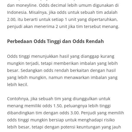
dan moneyline. Odds decimal lebih umum digunakan di
Indonesia. Misalnya, jika odds untuk sebuah tim adalah
2.00, itu berarti untuk setiap 1 unit yang dipertaruhkan,
penjudi akan menerima 2 unit jika tim tersebut menang.
Perbedaan Odds Tinggi dan Odds Rendah
Odds tinggi menunjukkan hasil yang dianggap kurang
mungkin terjadi, tetapi memberikan imbalan yang lebih
besar. Sedangkan odds rendah berkaitan dengan hasil
yang lebih mungkin, namun menawarkan imbalan yang
lebih kecil.
Contohnya, jika sebuah tim yang diunggulkan untuk
menang memiliki odds 1.50, peluangnya lebih tinggi
dibandingkan tim dengan odds 3.00. Penjudi yang memilih
odds tinggi mungkin bersiap untuk menghadapi risiko
lebih besar, tetapi dengan potensi keuntungan yang jauh