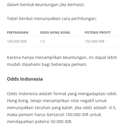
dalam bentuk keuntungan jika berhasil.
Tabel berikut menunjukkan cara perhitungan:
PERTARUHAN
ODDS HONG KONG
POTENSI PROFIT
100.000 IDR
1.5
150.000 IDR
Karena hanya menampilkan keuntungan, ini dapat lebih
mudah dipahami bagi beberapa pemain.
Odds Indonesia
Odds Indonesia adalah format yang mengadaptasi odds
Hong Kong, tetapi menampilkan nilai negatif untuk
menunjukkan taruhan yang kalah. Jika odds adalah -0.5,
maka pemain harus bertaruh 100.000 IDR untuk
mendapatkan potensi 50.000 IDR.