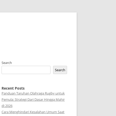
Search
Search
Recent Posts
Panduan Taruhan Olahraga Rugby untuk
Pemula: Strategi Dari Dasar Hingga Mahir
di 2026
Cara Menghindari Kesalahan Umum Saat