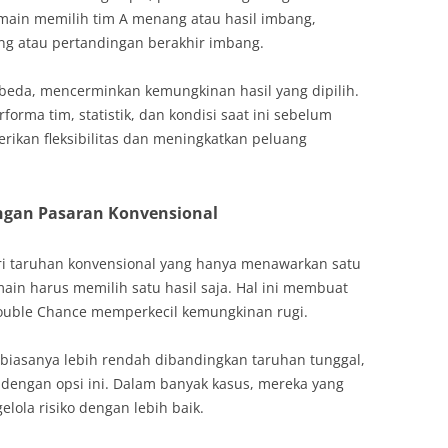
emain memilih tim A menang atau hasil imbang,
ng atau pertandingan berakhir imbang.
rbeda, mencerminkan kemungkinan hasil yang dipilih.
ma tim, statistik, dan kondisi saat ini sebelum
rikan fleksibilitas dan meningkatkan peluang
ngan Pasaran Konvensional
ri taruhan konvensional yang hanya menawarkan satu
main harus memilih satu hasil saja. Hal ini membuat
n, Double Chance memperkecil kemungkinan rugi.
iasanya lebih rendah dibandingkan taruhan tunggal,
dengan opsi ini. Dalam banyak kasus, mereka yang
la risiko dengan lebih baik.