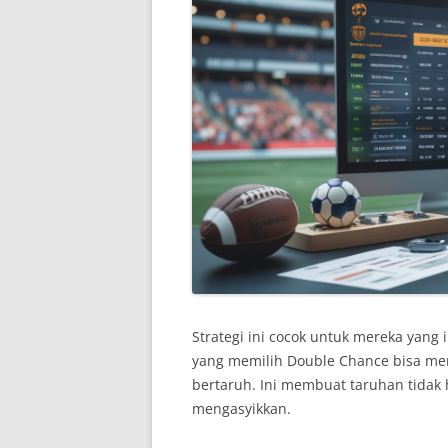
Strategi ini cocok untuk mereka yan
yang memilih Double Chance bisa m
bertaruh. Ini membuat taruhan tidak h
mengasyikkan.