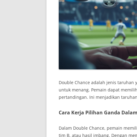
Double Chance adalah jenis taruhan
untuk menang. Pemain dapat memilih
pertandingan. Ini menjadikan taruhan
Cara Kerja Pilihan Ganda Dala
Dalam Double Chance, pemain memilik
tim B, atau hasil imbang. Dengan mem