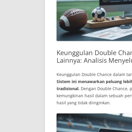
Keunggulan Double Chan
Lainnya: Analisis Menye
Keunggulan Double Chance dalam tar
Sistem ini menawarkan peluang leb
tradisional.
Dengan Double Chance, pa
kemungkinan hasil dalam sebuah per
hasil yang tidak diinginkan.