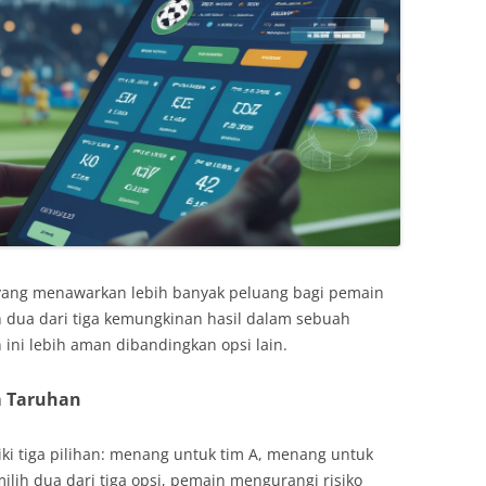
 yang menawarkan lebih banyak peluang bagi pemain
 dua dari tiga kemungkinan hasil dalam sebuah
 ini lebih aman dibandingkan opsi lain.
m Taruhan
i tiga pilihan: menang untuk tim A, menang untuk
ilih dua dari tiga opsi, pemain mengurangi risiko