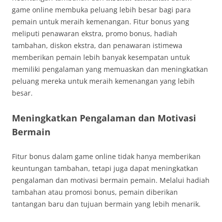
game online membuka peluang lebih besar bagi para
pemain untuk meraih kemenangan. Fitur bonus yang
meliputi penawaran ekstra, promo bonus, hadiah
tambahan, diskon ekstra, dan penawaran istimewa
memberikan pemain lebih banyak kesempatan untuk
memiliki pengalaman yang memuaskan dan meningkatkan
peluang mereka untuk meraih kemenangan yang lebih
besar.
Meningkatkan Pengalaman dan Motivasi
Bermain
Fitur bonus dalam game online tidak hanya memberikan
keuntungan tambahan, tetapi juga dapat meningkatkan
pengalaman dan motivasi bermain pemain. Melalui hadiah
tambahan atau promosi bonus, pemain diberikan
tantangan baru dan tujuan bermain yang lebih menarik.