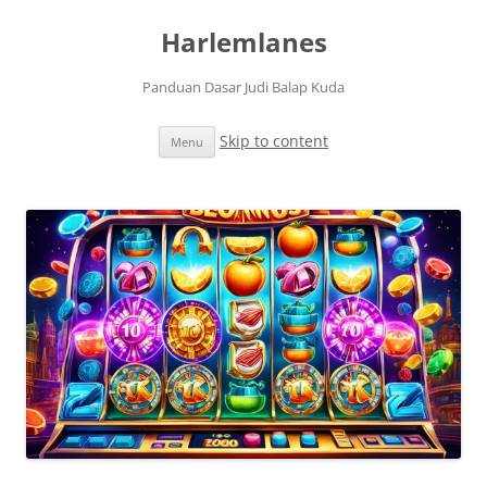
Harlemlanes
Panduan Dasar Judi Balap Kuda
Skip to content
Menu