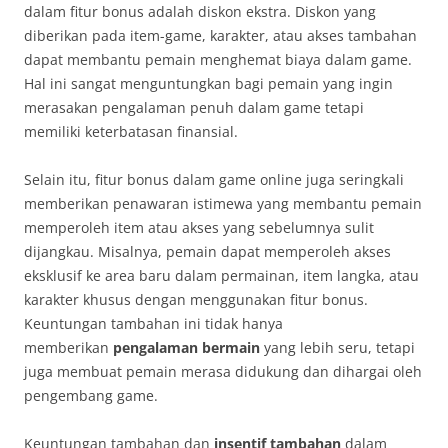
dalam fitur bonus adalah diskon ekstra. Diskon yang
diberikan pada item-game, karakter, atau akses tambahan
dapat membantu pemain menghemat biaya dalam game.
Hal ini sangat menguntungkan bagi pemain yang ingin
merasakan pengalaman penuh dalam game tetapi
memiliki keterbatasan finansial.
Selain itu, fitur bonus dalam game online juga seringkali
memberikan penawaran istimewa yang membantu pemain
memperoleh item atau akses yang sebelumnya sulit
dijangkau. Misalnya, pemain dapat memperoleh akses
eksklusif ke area baru dalam permainan, item langka, atau
karakter khusus dengan menggunakan fitur bonus.
Keuntungan tambahan ini tidak hanya
memberikan
pengalaman bermain
yang lebih seru, tetapi
juga membuat pemain merasa didukung dan dihargai oleh
pengembang game.
Keuntungan tambahan dan
insentif tambahan
dalam