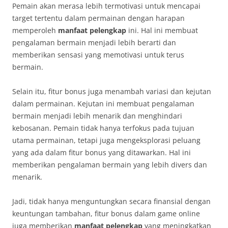
Pemain akan merasa lebih termotivasi untuk mencapai
target tertentu dalam permainan dengan harapan
memperoleh
manfaat pelengkap
ini. Hal ini membuat
pengalaman bermain menjadi lebih berarti dan
memberikan sensasi yang memotivasi untuk terus
bermain.
Selain itu, fitur bonus juga menambah variasi dan kejutan
dalam permainan. Kejutan ini membuat pengalaman
bermain menjadi lebih menarik dan menghindari
kebosanan. Pemain tidak hanya terfokus pada tujuan
utama permainan, tetapi juga mengeksplorasi peluang
yang ada dalam fitur bonus yang ditawarkan. Hal ini
memberikan pengalaman bermain yang lebih divers dan
menarik.
Jadi, tidak hanya menguntungkan secara finansial dengan
keuntungan tambahan, fitur bonus dalam game online
juga memberikan
manfaat pelengkap
yang meningkatkan