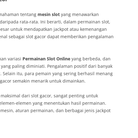
mahaman tentang
mesin slot
yang menawarkan
daripada rata-rata. Ini berarti, dalam permainan slot,
 besar untuk mendapatkan jackpot atau kemenangan
enal sebagai slot gacor dapat memberikan pengalaman
kan variasi
Permainan Slot Online
yang berbeda, dan
i yang paling diminiati. Pengalaman positif dari banyak
. Selain itu, para pemain yang sering berhasil menang
t gacor semakin menarik untuk dimainkan.
aksimal dari slot gacor, sangat penting untuk
 elemen-elemen yang menentukan hasil permainan.
s mesin, aturan permainan, dan berbagai jenis jackpot