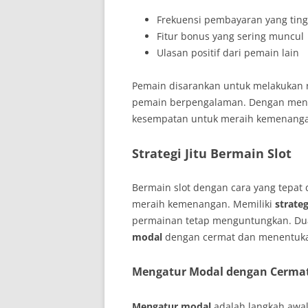
Frekuensi pembayaran yang ting
Fitur bonus yang sering muncul
Ulasan positif dari pemain lain
Pemain disarankan untuk melakukan 
pemain berpengalaman. Dengan men
kesempatan untuk meraih kemenangan
Strategi Jitu Bermain Slot
Bermain slot dengan cara yang tepat
meraih kemenangan. Memiliki
strateg
permainan tetap menguntungkan. Dua 
modal
dengan cermat dan menentu
Mengatur Modal dengan Cerma
Mengatur modal
adalah langkah awal