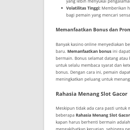
yang lebih menyukai pengalaman
Volatilitas Tinggi:
Memberikan had
bagi pemain yang mencari sensa
Memanfaatkan Bonus dan Pro
Banyak kasino online menyediakan b
baru.
Memanfaatkan bonus
ini dapa
bermain. Bonus selamat datang atau 
untuk selalu membaca syarat dan kete
bonus. Dengan cara ini, pemain dap
meningkatkan peluang untuk menang
Rahasia Menang Slot Gacor
Meskipun tidak ada cara pasti untuk
beberapa
Rahasia Menang Slot Gacor
kapan harus berhenti bermain adalah 
mengakibatkan kerugian, sehingga p