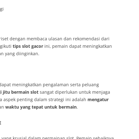
gi
riset dengan membaca ulasan dan rekomendasi dari
gikuti
tips slot gacor
ini, pemain dapat meningkatkan
 yang diinginkan.
 dapat meningkatkan pengalaman serta peluang
i jitu bermain slot
sangat diperlukan untuk menjaga
aspek penting dalam strategi ini adalah
mengatur
kan
waktu yang tepat untuk bermain
.
t
 yang krusial dalam permainan slot. Pemain sebaiknya