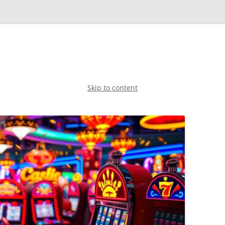
Skip to content