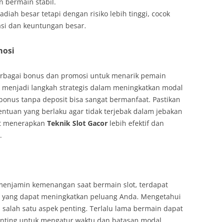
 bermain stabil.
iah besar tetapi dengan risiko lebih tinggi, cocok
si dan keuntungan besar.
mosi
erbagai bonus dan promosi untuk menarik pemain
t menjadi langkah strategis dalam meningkatkan modal
bonus tanpa deposit bisa sangat bermanfaat. Pastikan
ntuan yang berlaku agar tidak terjebak dalam jebakan
at menerapkan
Teknik Slot Gacor
lebih efektif dan
.
 menjamin kemenangan saat bermain slot, terdapat
yang dapat meningkatkan peluang Anda. Mengetahui
salah satu aspek penting. Terlalu lama bermain dapat
enting untuk mengatur waktu dan batasan modal.