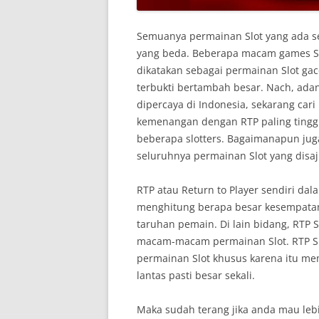
Semuanya permainan Slot yang ada s
yang beda. Beberapa macam games Sl
dikatakan sebagai permainan Slot g
terbukti bertambah besar. Nach, adany
dipercaya di Indonesia, sekarang cari
kemenangan dengan RTP paling tinggi
beberapa slotters. Bagaimanapun juga
seluruhnya permainan Slot yang dis
RTP atau Return to Player sendiri dal
menghitung berapa besar kesempatan
taruhan pemain. Di lain bidang, RTP
macam-macam permainan Slot. RTP Sl
permainan Slot khusus karena itu m
lantas pasti besar sekali.
Maka sudah terang jika anda mau leb