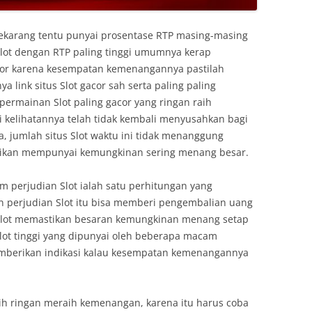
ekarang tentu punyai prosentase RTP masing-masing
ot dengan RTP paling tinggi umumnya kerap
acor karena kesempatan kemenangannya pastilah
a link situs Slot gacor sah serta paling paling
 permainan Slot paling gacor yang ringan raih
 kelihatannya telah tidak kembali menyusahkan bagi
, jumlah situs Slot waktu ini tidak menanggung
ajikan mempunyai kemungkinan sering menang besar.
am perjudian Slot ialah satu perhitungan yang
 perjudian Slot itu bisa memberi pengembalian uang
 Slot memastikan besaran kemungkinan menang setap
ot tinggi yang dipunyai oleh beberapa macam
emberikan indikasi kalau kesempatan kemenangannya
ih ringan meraih kemenangan, karena itu harus coba