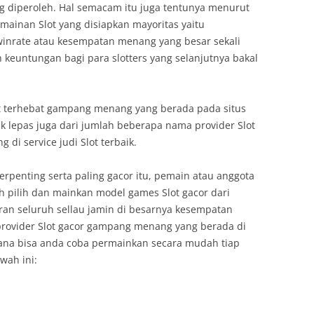
ng diperoleh. Hal semacam itu juga tentunya menurut
inan Slot yang disiapkan mayoritas yaitu
winrate atau kesempatan menang yang besar sekali
h keuntungan bagi para slotters yang selanjutnya bakal
 terhebat gampang menang yang berada pada situs
tak lepas juga dari jumlah beberapa nama provider Slot
 di service judi Slot terbaik.
erpenting serta paling gacor itu, pemain atau anggota
sah pilih dan mainkan model games Slot gacor dari
ran seluruh sellau jamin di besarnya kesempatan
ovider Slot gacor gampang menang yang berada di
 mana bisa anda coba permainkan secara mudah tiap
wah ini: