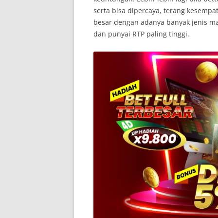
serta bisa dipercaya, terang kesemp
besar dengan adanya banyak jenis m
dan punyai RTP paling tinggi.