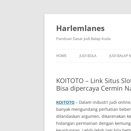
Harlemlanes
Panduan Dasar Judi Balap Kuda
HOME
JUDI BOLA
JUDI BALAP 
KOITOTO – Link Situs Slo
Bisa dipercaya Cermin 
KOITOTO
– Dalam industri judi online
banyak mengundang perhatian beberap
dilandaskan argumen, dikarenakan k
hidangan permainan dengan kemungki
keuntungan. Lebih-lebih lagi bila bett