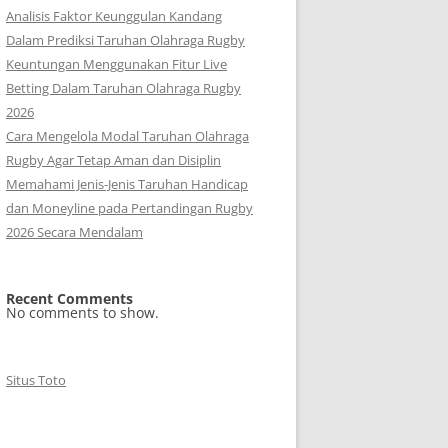
Analisis Faktor Keunggulan Kandang
Dalam Prediksi Taruhan Olahraga Rugby
Keuntungan Menggunakan Fitur Live
Betting Dalam Taruhan Olahraga Rugby
2026
Cara Mengelola Modal Taruhan Olahraga
Rugby Agar Tetap Aman dan Disiplin
Memahami Jenis-Jenis Taruhan Handicap
dan Moneyline pada Pertandingan Rugby
2026 Secara Mendalam
Recent Comments
No comments to show.
Situs Toto