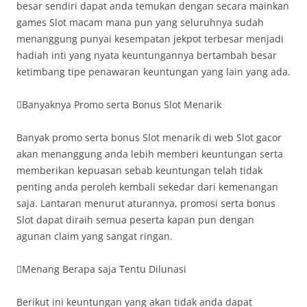
besar sendiri dapat anda temukan dengan secara mainkan
games Slot macam mana pun yang seluruhnya sudah
menanggung punyai kesempatan jekpot terbesar menjadi
hadiah inti yang nyata keuntungannya bertambah besar
ketimbang tipe penawaran keuntungan yang lain yang ada.
Banyaknya Promo serta Bonus Slot Menarik
Banyak promo serta bonus Slot menarik di web Slot gacor
akan menanggung anda lebih memberi keuntungan serta
memberikan kepuasan sebab keuntungan telah tidak
penting anda peroleh kembali sekedar dari kemenangan
saja. Lantaran menurut aturannya, promosi serta bonus
Slot dapat diraih semua peserta kapan pun dengan
agunan claim yang sangat ringan.
Menang Berapa saja Tentu Dilunasi
Berikut ini keuntungan yang akan tidak anda dapat