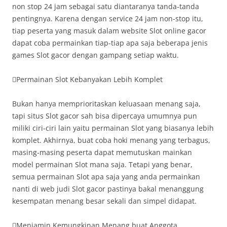
non stop 24 jam sebagai satu diantaranya tanda-tanda
pentingnya. Karena dengan service 24 jam non-stop itu,
tiap peserta yang masuk dalam website Slot online gacor
dapat coba permainkan tiap-tiap apa saja beberapa jenis
games Slot gacor dengan gampang setiap waktu.
Permainan Slot Kebanyakan Lebih Komplet
Bukan hanya memprioritaskan keluasaan menang saja,
tapi situs Slot gacor sah bisa dipercaya umumnya pun
miliki ciri-ciri lain yaitu permainan Slot yang biasanya lebih
komplet. Akhirnya, buat coba hoki menang yang terbagus,
masing-masing peserta dapat memutuskan mainkan
model permainan Slot mana saja. Tetapi yang benar,
semua permainan Slot apa saja yang anda permainkan
nanti di web judi Slot gacor pastinya bakal menanggung
kesempatan menang besar sekali dan simpel didapat.
Menjamin Kemungkinan Menang buat Anggota