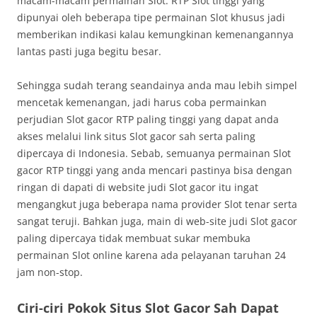
macam-macam permainan Slot. RTP Slot tinggi yang
dipunyai oleh beberapa tipe permainan Slot khusus jadi
memberikan indikasi kalau kemungkinan kemenangannya
lantas pasti juga begitu besar.
Sehingga sudah terang seandainya anda mau lebih simpel
mencetak kemenangan, jadi harus coba permainkan
perjudian Slot gacor RTP paling tinggi yang dapat anda
akses melalui link situs Slot gacor sah serta paling
dipercaya di Indonesia. Sebab, semuanya permainan Slot
gacor RTP tinggi yang anda mencari pastinya bisa dengan
ringan di dapati di website judi Slot gacor itu ingat
mengangkut juga beberapa nama provider Slot tenar serta
sangat teruji. Bahkan juga, main di web-site judi Slot gacor
paling dipercaya tidak membuat sukar membuka
permainan Slot online karena ada pelayanan taruhan 24
jam non-stop.
Ciri-ciri Pokok Situs Slot Gacor Sah Dapat