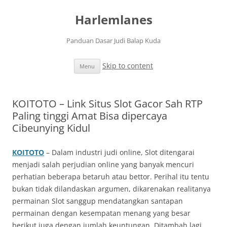
Harlemlanes
Panduan Dasar Judi Balap Kuda
Skip to content
Menu
KOITOTO – Link Situs Slot Gacor Sah RTP
Paling tinggi Amat Bisa dipercaya
Cibeunying Kidul
KOITOTO
– Dalam industri judi online, Slot ditengarai
menjadi salah perjudian online yang banyak mencuri
perhatian beberapa betaruh atau bettor. Perihal itu tentu
bukan tidak dilandaskan argumen, dikarenakan realitanya
permainan Slot sanggup mendatangkan santapan
permainan dengan kesempatan menang yang besar
berikut juga dengan jumlah keuntungan. Ditambah lagi