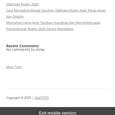
Olahraga Rugby 2026
Cara Mengelola Modal Taruhan Olahraga Rugby Agar Tetap Aman
dan Disiplin
Memahami Jenis-Jenis Taruhan Handicap dan Moneyline pada
Pertandingan Rugby 2026 Secara Mendalam
Recent Comments
No comments to show.
Situs Toto
Copyright © 2025 |
OLXTOTO
Exit mobile version