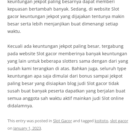
keuntungan jekpot paling besarnya dapat memberi
kepuasan bertambah banyak. Sedang, di website Slot
gacor keuntungan jekpot yang dijajakan tentunya makin
besar serta lebih menjanjikan buat dimenangi setiap
waktu.
Kecuali ada keuntungan jekpot paling besar, tergabung
pada website Slot gacor memberinya banyak keuntungan
yang lain untuk beberapa slotters sama dengan dari yang
sudah kami terangkan di atas. Bahkan juga, seluruh type
keuntungan apa saja dimulai dari bonus sampai jekpot
paling besar yang disiapkan blog judi Slot gacor tidak
susah buat banyak peserta dapatkan yang berjalan buat
semua anggota sah waktu aktif mainkan judi Slot online
didalamnya.
This entry was posted in
Slot Gacor
and tagged
koitoto
,
slot gacor
on
January 1, 2023
.