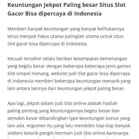
Keuntungan Jekpot Paling besar Situs Slot
Gacor Bisa dipercaya di Indonesia
Memberi banyak keuntungan yang banyak kelihatannya
terus menjadi fokus utama palinglah utama untuk situs
Slot gacor bisa dipercaya di Indonesia.
Kecuali tersohor selalu berikan kesempatan kemenangan
yang begitu besar dengan beberapa beberapa jenis games
Slot simpel menang, website judi Slot gacor bisa dipercaya
di Indonesia memberi beberapa keuntungan menarik yang
lain antara lainnya dari keuntungan jekpot paling besar.
Apa lagi, jekpot dalam judi Slot online adalah hadiah
paling penting yang keuntungannya begitu besar dan
semakin besar dibandingkan type keuntungan bonus yang
lain ada. Argumen itu yang lalu membikin tiap-tiap banyak
slotters ketarik pengin bermain judi Slot online karenanya