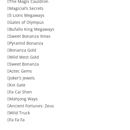
The Magis Cauldron
Magicial’s Secrets
5 Lions Megaways
Gates of Olympus
Bufallo King Megaways
Sweet Bonanza Xmas
Pyramid Bonanza
Bonanza Gold
Wild West Gold
Sweet Bonanza
Aztec Gems
Joker’s Jewels
Koi Gate
Fa Cai Shen
Mahjong Ways
Ancient Fortunes: Zeus
Wild Truck
Fa Fa Fa