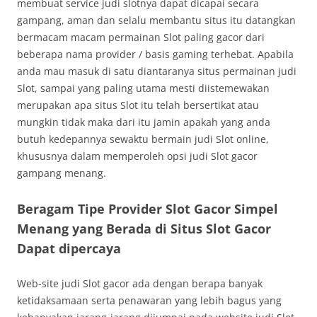
membuat service judi slotnya dapat dicapai secara
gampang, aman dan selalu membantu situs itu datangkan
bermacam macam permainan Slot paling gacor dari
beberapa nama provider / basis gaming terhebat. Apabila
anda mau masuk di satu diantaranya situs permainan judi
Slot, sampai yang paling utama mesti diistemewakan
merupakan apa situs Slot itu telah bersertikat atau
mungkin tidak maka dari itu jamin apakah yang anda
butuh kedepannya sewaktu bermain judi Slot online,
khususnya dalam memperoleh opsi judi Slot gacor
gampang menang.
Beragam Tipe Provider Slot Gacor Simpel
Menang yang Berada di Situs Slot Gacor
Dapat dipercaya
Web-site judi Slot gacor ada dengan berapa banyak
ketidaksamaan serta penawaran yang lebih bagus yang