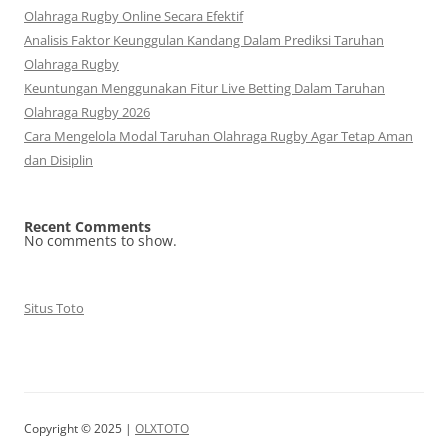
Olahraga Rugby Online Secara Efektif
Analisis Faktor Keunggulan Kandang Dalam Prediksi Taruhan
Olahraga Rugby
Keuntungan Menggunakan Fitur Live Betting Dalam Taruhan
Olahraga Rugby 2026
Cara Mengelola Modal Taruhan Olahraga Rugby Agar Tetap Aman
dan Disiplin
Recent Comments
No comments to show.
Situs Toto
Copyright © 2025 |
OLXTOTO