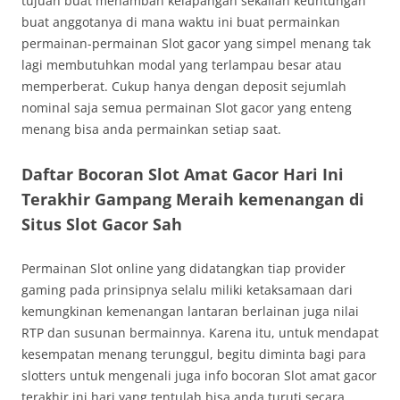
tujuan buat menambah kelapangan sekalian keuntungan
buat anggotanya di mana waktu ini buat permainkan
permainan-permainan Slot gacor yang simpel menang tak
lagi membutuhkan modal yang terlampau besar atau
memperberat. Cukup hanya dengan deposit sejumlah
nominal saja semua permainan Slot gacor yang enteng
menang bisa anda permainkan setiap saat.
Daftar Bocoran Slot Amat Gacor Hari Ini
Terakhir Gampang Meraih kemenangan di
Situs Slot Gacor Sah
Permainan Slot online yang didatangkan tiap provider
gaming pada prinsipnya selalu miliki ketaksamaan dari
kemungkinan kemenangan lantaran berlainan juga nilai
RTP dan susunan bermainnya. Karena itu, untuk mendapat
kesempatan menang terunggul, begitu diminta bagi para
slotters untuk mengenali juga info bocoran Slot amat gacor
terakhir ini hari yang tentulah bisa anda turuti secara