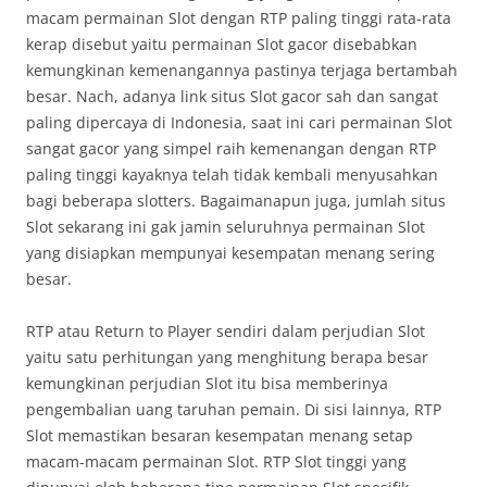
macam permainan Slot dengan RTP paling tinggi rata-rata
kerap disebut yaitu permainan Slot gacor disebabkan
kemungkinan kemenangannya pastinya terjaga bertambah
besar. Nach, adanya link situs Slot gacor sah dan sangat
paling dipercaya di Indonesia, saat ini cari permainan Slot
sangat gacor yang simpel raih kemenangan dengan RTP
paling tinggi kayaknya telah tidak kembali menyusahkan
bagi beberapa slotters. Bagaimanapun juga, jumlah situs
Slot sekarang ini gak jamin seluruhnya permainan Slot
yang disiapkan mempunyai kesempatan menang sering
besar.
RTP atau Return to Player sendiri dalam perjudian Slot
yaitu satu perhitungan yang menghitung berapa besar
kemungkinan perjudian Slot itu bisa memberinya
pengembalian uang taruhan pemain. Di sisi lainnya, RTP
Slot memastikan besaran kesempatan menang setap
macam-macam permainan Slot. RTP Slot tinggi yang