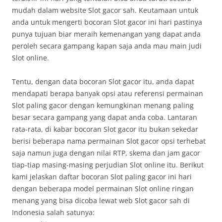
mudah dalam website Slot gacor sah. Keutamaan untuk
anda untuk mengerti bocoran Slot gacor ini hari pastinya
punya tujuan biar meraih kemenangan yang dapat anda
peroleh secara gampang kapan saja anda mau main judi
Slot online.
Tentu, dengan data bocoran Slot gacor itu, anda dapat
mendapati berapa banyak opsi atau referensi permainan
Slot paling gacor dengan kemungkinan menang paling
besar secara gampang yang dapat anda coba. Lantaran
rata-rata, di kabar bocoran Slot gacor itu bukan sekedar
berisi beberapa nama permainan Slot gacor opsi terhebat
saja namun juga dengan nilai RTP, skema dan jam gacor
tiap-tiap masing-masing perjudian Slot online itu. Berikut
kami jelaskan daftar bocoran Slot paling gacor ini hari
dengan beberapa model permainan Slot online ringan
menang yang bisa dicoba lewat web Slot gacor sah di
Indonesia salah satunya: