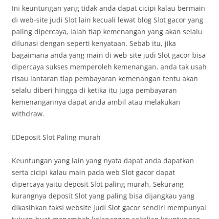
Ini keuntungan yang tidak anda dapat cicipi kalau bermain
di web-site judi Slot lain kecuali lewat blog Slot gacor yang
paling dipercaya, ialah tiap kemenangan yang akan selalu
dilunasi dengan seperti kenyataan. Sebab itu, jika
bagaimana anda yang main di web-site judi Slot gacor bisa
dipercaya sukses memperoleh kemenangan, anda tak usah
risau lantaran tiap pembayaran kemenangan tentu akan
selalu diberi hingga di ketika itu juga pembayaran
kemenangannya dapat anda ambil atau melakukan
withdraw.
Deposit Slot Paling murah
Keuntungan yang lain yang nyata dapat anda dapatkan
serta cicipi kalau main pada web Slot gacor dapat
dipercaya yaitu deposit Slot paling murah. Sekurang-
kurangnya deposit Slot yang paling bisa dijangkau yang
dikasihkan faksi website judi Slot gacor sendiri mempunyai