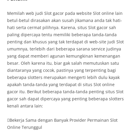
Memilah web judi Slot gacor pada website Slot online lain
betul-betul dirasakan akan susah jikamana anda tak hati-
hati serta cermat pilihnya. Karena, situs Slot gacor sah
paling dipercaya tentu memiliki beberapa tanda-tanda
penting dan khusus yang tak terdapat di web-site judi Slot
umumnya, terlebih dari beberapa sarana service judinya
yang dapat memberi agunan kemungkinan kemenangan
besar. Oleh karena itu, biar gak salah memutuskan satu
diantaranya yang cocok, pastinya yang terpenting bagi
beberapa slotters merupakan mengerti lebih dulu kayak
apakah tanda-tanda yang terdapat di situs Slot online
gacor itu. Berikut beberapa tanda-tanda penting situs Slot
gacor sah dapat dipercaya yang penting beberapa slotters
kenali antara lain:
Bekerja Sama dengan Banyak Provider Permainan Slot
Online Terunggul