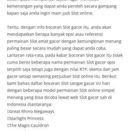
kemenangan yang dapat anda peroleh secara gampang
kapan saja anda ingin main judi Slot online.
Tentu, dengan info bocoran Slot gacor itu, anda akan
mendapatkan berapa banyak opsi atau referensi
permainan Slot amat gacor dengan kemungkinan menang
paling besar secara mudah yang dapat anda coba.
Lantaran rata-rata, pada kabar bocoran Slot gacor itu tidak
cuma berisi beberapa nama permainan Slot gacor opsi
terpilih saja tetapi juga dengan nilai RTP, skema dan jam
gacor setiap semasing perjudian Slot online itu. Berikut
kami bahas daftar bocoran Slot sangat gacor ini hari
dengan beberapa model permainan Slot online simpel
menang yang bisa dicoba lewat web Slot gacor sah di
Indonesia diantaranya:
Great Rhino Megaways
Starlight Princess
The Magis Cauldron