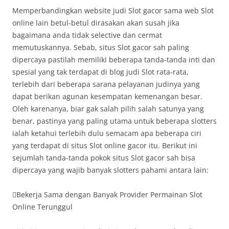
Memperbandingkan website judi Slot gacor sama web Slot
online lain betul-betul dirasakan akan susah jika
bagaimana anda tidak selective dan cermat
memutuskannya. Sebab, situs Slot gacor sah paling
dipercaya pastilah memiliki beberapa tanda-tanda inti dan
spesial yang tak terdapat di blog judi Slot rata-rata,
terlebih dari beberapa sarana pelayanan judinya yang
dapat berikan agunan kesempatan kemenangan besar.
Oleh karenanya, biar gak salah pilih salah satunya yang
benar, pastinya yang paling utama untuk beberapa slotters
ialah ketahui terlebih dulu semacam apa beberapa ciri
yang terdapat di situs Slot online gacor itu. Berikut ini
sejumlah tanda-tanda pokok situs Slot gacor sah bisa
dipercaya yang wajib banyak slotters pahami antara lain:
Bekerja Sama dengan Banyak Provider Permainan Slot
Online Terunggul