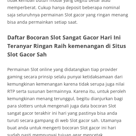
tidak kembali butuh modal yang begitu besar atau
memperberat. Cukup hanya deposit beberapa nominal
saja seluruhnya permainan Slot gacor yang ringan menang
bisa anda permainkan setiap saat.
Daftar Bocoran Slot Sangat Gacor Hari Ini
Teranyar Ringan Raih kemenangan di Situs
Slot Gacor Sah
Permainan Slot online yang didatangkan tiap provider
gaming secara prinsip selalu punyai ketidaksamaan dari
kemungkinan kemenangan karena tidak serupa juga nilai
RTP serta susunan bermainnya. Karena itu, untuk peroleh
kemungkinan menang terunggul, begitu dianjurkan bagi
para slotters untuk mengenali juga data bocoran Slot
sangat gacor terakhir ini hari yang pastinya bisa anda
turuti secara gampang di web Slot gacor sah. Utamanya
buat anda untuk mengerti bocoran Slot gacor ini hari
sudah pasti mempunyai tujuan agar mencetak