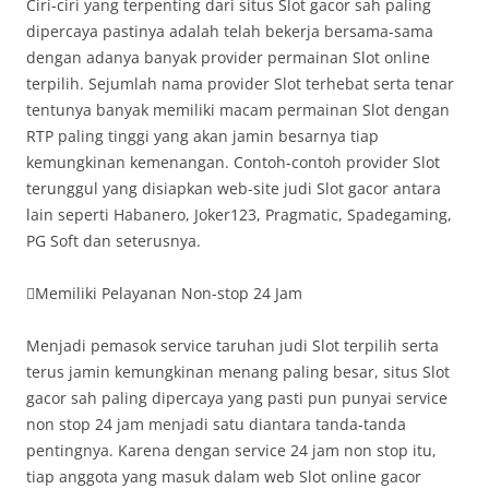
Ciri-ciri yang terpenting dari situs Slot gacor sah paling
dipercaya pastinya adalah telah bekerja bersama-sama
dengan adanya banyak provider permainan Slot online
terpilih. Sejumlah nama provider Slot terhebat serta tenar
tentunya banyak memiliki macam permainan Slot dengan
RTP paling tinggi yang akan jamin besarnya tiap
kemungkinan kemenangan. Contoh-contoh provider Slot
terunggul yang disiapkan web-site judi Slot gacor antara
lain seperti Habanero, Joker123, Pragmatic, Spadegaming,
PG Soft dan seterusnya.
Memiliki Pelayanan Non-stop 24 Jam
Menjadi pemasok service taruhan judi Slot terpilih serta
terus jamin kemungkinan menang paling besar, situs Slot
gacor sah paling dipercaya yang pasti pun punyai service
non stop 24 jam menjadi satu diantara tanda-tanda
pentingnya. Karena dengan service 24 jam non stop itu,
tiap anggota yang masuk dalam web Slot online gacor