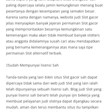
paling dipercaya selalu jamin kemungkinan menang buat
pesertanya dengan kesempatan yang semakin besar.
Karena sama dengan namanya, website judi Slot gacor
jelas menyiapkan banyak jejeran permainan Slot gacor
yang memprioritaskan besarnya kemungkinan satu
kemenangan maka akan tidak membuat banyak slotters
atau anggota didalamnya susah cari atau mendapatkan
yang bernama kemenangannya atas mana saja tipe
permainan Slot alternatif terbaik.
Sudah Mempunyai lisensi Sah
Tanda-tanda yang lain bikin situs Slot gacor sah dapat
dipercaya tidak sama dari web judi Slot yang lain ialah
telah dipunyainya sebuah lisensi sah. Blog judi Slot yang
punyai lisensi sah berarti telah punyai ijin bekerja yang
membuat pelayanan judi slotnya dapat dijangkau secara
mudah, aman dan terus membantu situs itu tampilkan