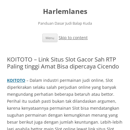
Harlemlanes
Panduan Dasar Judi Balap Kuda
Skip to content
Menu
KOITOTO – Link Situs Slot Gacor Sah RTP
Paling tinggi Amat Bisa dipercaya Cicendo
KOITOTO
– Dalam industri permainan judi online, Slot
diperkirakan selaku salah perjudian online yang banyak
mengundang perhatian beberapa betaruh atau bettor.
Perihal itu sudah pasti bukan tak dilandaskan argumen,
karena kenyataannya permainan Slot bisa mendatangkan
suguhan permainan dengan kemungkinan menang yang
besar berikut juga dengan jumlah keuntungan. Lebih-lebih
lagi apabila bettor main Slot online lewat link situs Slot