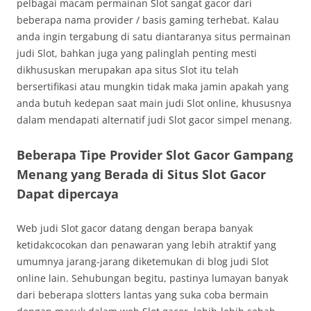
pelbagai macam permainan Slot sangat gacor dari
beberapa nama provider / basis gaming terhebat. Kalau
anda ingin tergabung di satu diantaranya situs permainan
judi Slot, bahkan juga yang palinglah penting mesti
dikhususkan merupakan apa situs Slot itu telah
bersertifikasi atau mungkin tidak maka jamin apakah yang
anda butuh kedepan saat main judi Slot online, khususnya
dalam mendapati alternatif judi Slot gacor simpel menang.
Beberapa Tipe Provider Slot Gacor Gampang
Menang yang Berada di Situs Slot Gacor
Dapat dipercaya
Web judi Slot gacor datang dengan berapa banyak
ketidakcocokan dan penawaran yang lebih atraktif yang
umumnya jarang-jarang diketemukan di blog judi Slot
online lain. Sehubungan begitu, pastinya lumayan banyak
dari beberapa slotters lantas yang suka coba bermain