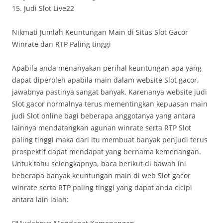
15. Judi Slot Live22
Nikmati Jumlah Keuntungan Main di Situs Slot Gacor
Winrate dan RTP Paling tinggi
Apabila anda menanyakan perihal keuntungan apa yang
dapat diperoleh apabila main dalam website Slot gacor,
jawabnya pastinya sangat banyak. Karenanya website judi
Slot gacor normalnya terus mementingkan kepuasan main
judi Slot online bagi beberapa anggotanya yang antara
lainnya mendatangkan agunan winrate serta RTP Slot
paling tinggi maka dari itu membuat banyak penjudi terus
prospektif dapat mendapat yang bernama kemenangan.
Untuk tahu selengkapnya, baca berikut di bawah ini
beberapa banyak keuntungan main di web Slot gacor
winrate serta RTP paling tinggi yang dapat anda cicipi
antara lain ialah: