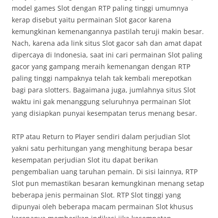
model games Slot dengan RTP paling tinggi umumnya
kerap disebut yaitu permainan Slot gacor karena
kemungkinan kemenangannya pastilah teruji makin besar.
Nach, karena ada link situs Slot gacor sah dan amat dapat
dipercaya di Indonesia, saat ini cari permainan Slot paling
gacor yang gampang meraih kemenangan dengan RTP
paling tinggi nampaknya telah tak kembali merepotkan
bagi para slotters. Bagaimana juga, jumlahnya situs Slot
waktu ini gak menanggung seluruhnya permainan Slot
yang disiapkan punyai kesempatan terus menang besar.
RTP atau Return to Player sendiri dalam perjudian Slot
yakni satu perhitungan yang menghitung berapa besar
kesempatan perjudian Slot itu dapat berikan
pengembalian uang taruhan pemain. Di sisi lainnya, RTP
Slot pun memastikan besaran kemungkinan menang setap
beberapa jenis permainan Slot. RTP Slot tinggi yang
dipunyai oleh beberapa macam permainan Slot khusus