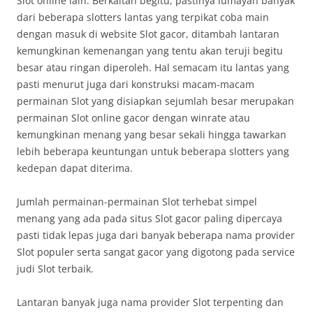
Slot online lain. Berkaitan begitu, pastinya lumayan banyak
dari beberapa slotters lantas yang terpikat coba main
dengan masuk di website Slot gacor, ditambah lantaran
kemungkinan kemenangan yang tentu akan teruji begitu
besar atau ringan diperoleh. Hal semacam itu lantas yang
pasti menurut juga dari konstruksi macam-macam
permainan Slot yang disiapkan sejumlah besar merupakan
permainan Slot online gacor dengan winrate atau
kemungkinan menang yang besar sekali hingga tawarkan
lebih beberapa keuntungan untuk beberapa slotters yang
kedepan dapat diterima.
Jumlah permainan-permainan Slot terhebat simpel
menang yang ada pada situs Slot gacor paling dipercaya
pasti tidak lepas juga dari banyak beberapa nama provider
Slot populer serta sangat gacor yang digotong pada service
judi Slot terbaik.
Lantaran banyak juga nama provider Slot terpenting dan