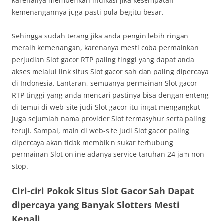
karenanya memberikan indikasi jika kesempatan
kemenangannya juga pasti pula begitu besar.
Sehingga sudah terang jika anda pengin lebih ringan
meraih kemenangan, karenanya mesti coba permainkan
perjudian Slot gacor RTP paling tinggi yang dapat anda
akses melalui link situs Slot gacor sah dan paling dipercaya
di Indonesia. Lantaran, semuanya permainan Slot gacor
RTP tinggi yang anda mencari pastinya bisa dengan enteng
di temui di web-site judi Slot gacor itu ingat mengangkut
juga sejumlah nama provider Slot termasyhur serta paling
teruji. Sampai, main di web-site judi Slot gacor paling
dipercaya akan tidak membikin sukar terhubung
permainan Slot online adanya service taruhan 24 jam non
stop.
Ciri-ciri Pokok Situs Slot Gacor Sah Dapat
dipercaya yang Banyak Slotters Mesti
Kenali