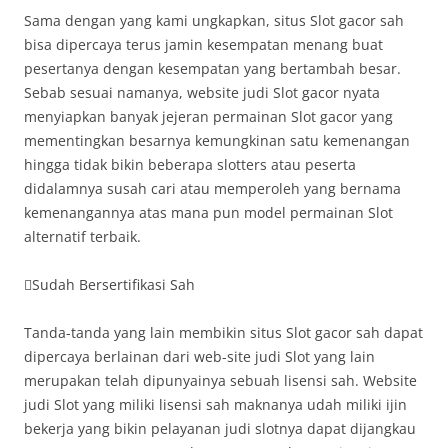
Sama dengan yang kami ungkapkan, situs Slot gacor sah
bisa dipercaya terus jamin kesempatan menang buat
pesertanya dengan kesempatan yang bertambah besar.
Sebab sesuai namanya, website judi Slot gacor nyata
menyiapkan banyak jejeran permainan Slot gacor yang
mementingkan besarnya kemungkinan satu kemenangan
hingga tidak bikin beberapa slotters atau peserta
didalamnya susah cari atau memperoleh yang bernama
kemenangannya atas mana pun model permainan Slot
alternatif terbaik.
Sudah Bersertifikasi Sah
Tanda-tanda yang lain membikin situs Slot gacor sah dapat
dipercaya berlainan dari web-site judi Slot yang lain
merupakan telah dipunyainya sebuah lisensi sah. Website
judi Slot yang miliki lisensi sah maknanya udah miliki ijin
bekerja yang bikin pelayanan judi slotnya dapat dijangkau