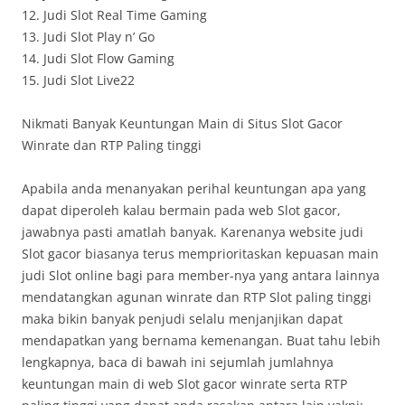
12. Judi Slot Real Time Gaming
13. Judi Slot Play n’ Go
14. Judi Slot Flow Gaming
15. Judi Slot Live22
Nikmati Banyak Keuntungan Main di Situs Slot Gacor
Winrate dan RTP Paling tinggi
Apabila anda menanyakan perihal keuntungan apa yang
dapat diperoleh kalau bermain pada web Slot gacor,
jawabnya pasti amatlah banyak. Karenanya website judi
Slot gacor biasanya terus memprioritaskan kepuasan main
judi Slot online bagi para member-nya yang antara lainnya
mendatangkan agunan winrate dan RTP Slot paling tinggi
maka bikin banyak penjudi selalu menjanjikan dapat
mendapatkan yang bernama kemenangan. Buat tahu lebih
lengkapnya, baca di bawah ini sejumlah jumlahnya
keuntungan main di web Slot gacor winrate serta RTP