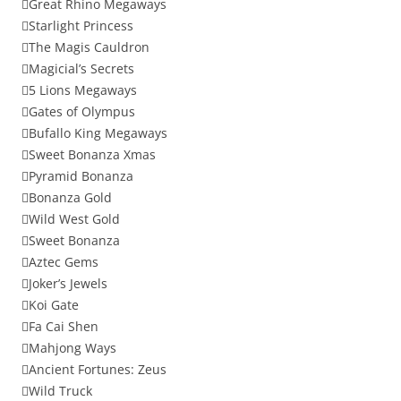
Great Rhino Megaways
Starlight Princess
The Magis Cauldron
Magicial’s Secrets
5 Lions Megaways
Gates of Olympus
Bufallo King Megaways
Sweet Bonanza Xmas
Pyramid Bonanza
Bonanza Gold
Wild West Gold
Sweet Bonanza
Aztec Gems
Joker’s Jewels
Koi Gate
Fa Cai Shen
Mahjong Ways
Ancient Fortunes: Zeus
Wild Truck