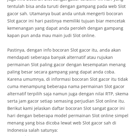
tentulah bisa anda turuti dengan gampang pada web Slot
gacor sah. Utamanya buat anda untuk mengerti bocoran
Slot gacor ini hari pastinya memiliki tujuan biar mencetak
kemenangan yang dapat anda peroleh dengan gampang
kapan pun anda mau main judi Slot online.
Pastinya, dengan info bocoran Slot gacor itu, anda akan
mendapati seberapa banyak alternatif atau rujukan
permainan Slot paling gacor dengan kesempatan menang
paling besar secara gampang yang dapat anda coba.
Karena umumnya, di informasi bocoran Slot gacor itu tidak
cuma menampung beberapa nama permainan Slot gacor
alternatif terpilih saja namun juga dengan nilai RTP, skema
serta jam gacor setiap semasing perjudian Slot online itu.
Berikut kami jelaskan daftar bocoran Slot sangat gacor ini
hari dengan beberapa model permainan Slot online simpel
menang yang bisa dicoba lewat web Slot gacor sah di
Indonesia salah satunya: