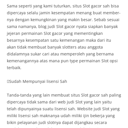
Sama seperti yang kami tuturkan, situs Slot gacor sah bisa
dipercaya selalu jamin kesempatan menang buat member-
nya dengan kemungkinan yang makin besar. Sebab sesuai
sama namanya, blog judi Slot gacor nyata siapkan banyak
jejeran permainan Slot gacor yang mementingkan
besarnya kesempatan satu kemenangan maka dari itu
akan tidak membuat banyak slotters atau anggota
didalamnya sukar cari atau memperoleh yang bernama
kemenangannya atas mana pun type permainan Slot opsi
terbaik.
Sudah Mempunyai lisensi Sah
Tanda-tanda yang lain membuat situs Slot gacor sah paling
dipercaya tidak sama dari web judi Slot yang lain yaitu
telah dipunyainya suatu lisensi sah. Website judi Slot yang
miliki lisensi sah maknanya udah miliki ijin bekerja yang
bikin pelayanan judi slotnya dapat dijangkau secara