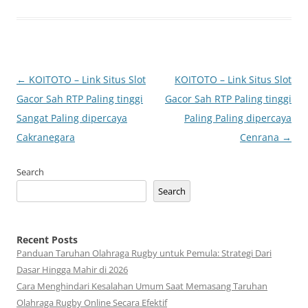
Post
←
KOITOTO – Link Situs Slot
KOITOTO – Link Situs Slot
navigation
Gacor Sah RTP Paling tinggi
Gacor Sah RTP Paling tinggi
Sangat Paling dipercaya
Paling Paling dipercaya
Cakranegara
Cenrana
→
Search
Search
Recent Posts
Panduan Taruhan Olahraga Rugby untuk Pemula: Strategi Dari
Dasar Hingga Mahir di 2026
Cara Menghindari Kesalahan Umum Saat Memasang Taruhan
Olahraga Rugby Online Secara Efektif