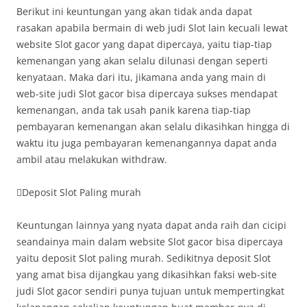
Berikut ini keuntungan yang akan tidak anda dapat
rasakan apabila bermain di web judi Slot lain kecuali lewat
website Slot gacor yang dapat dipercaya, yaitu tiap-tiap
kemenangan yang akan selalu dilunasi dengan seperti
kenyataan. Maka dari itu, jikamana anda yang main di
web-site judi Slot gacor bisa dipercaya sukses mendapat
kemenangan, anda tak usah panik karena tiap-tiap
pembayaran kemenangan akan selalu dikasihkan hingga di
waktu itu juga pembayaran kemenangannya dapat anda
ambil atau melakukan withdraw.
Deposit Slot Paling murah
Keuntungan lainnya yang nyata dapat anda raih dan cicipi
seandainya main dalam website Slot gacor bisa dipercaya
yaitu deposit Slot paling murah. Sedikitnya deposit Slot
yang amat bisa dijangkau yang dikasihkan faksi web-site
judi Slot gacor sendiri punya tujuan untuk mempertingkat