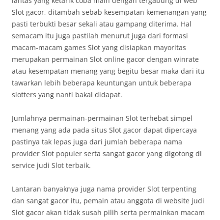
lantas yang ketarik coba main dengan tergabung di web
Slot gacor, ditambah sebab kesempatan kemenangan yang
pasti terbukti besar sekali atau gampang diterima. Hal
semacam itu juga pastilah menurut juga dari formasi
macam-macam games Slot yang disiapkan mayoritas
merupakan permainan Slot online gacor dengan winrate
atau kesempatan menang yang begitu besar maka dari itu
tawarkan lebih beberapa keuntungan untuk beberapa
slotters yang nanti bakal didapat.
Jumlahnya permainan-permainan Slot terhebat simpel
menang yang ada pada situs Slot gacor dapat dipercaya
pastinya tak lepas juga dari jumlah beberapa nama
provider Slot populer serta sangat gacor yang digotong di
service judi Slot terbaik.
Lantaran banyaknya juga nama provider Slot terpenting
dan sangat gacor itu, pemain atau anggota di website judi
Slot gacor akan tidak susah pilih serta permainkan macam