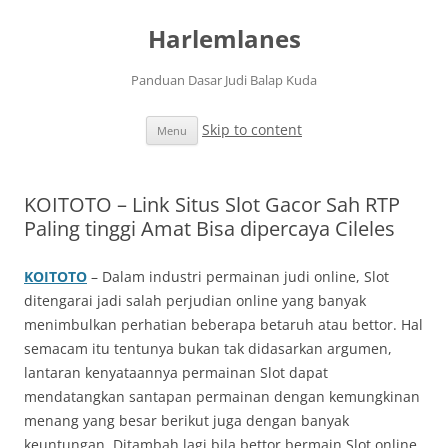
Harlemlanes
Panduan Dasar Judi Balap Kuda
Skip to content
Menu
KOITOTO – Link Situs Slot Gacor Sah RTP
Paling tinggi Amat Bisa dipercaya Cileles
KOITOTO
– Dalam industri permainan judi online, Slot
ditengarai jadi salah perjudian online yang banyak
menimbulkan perhatian beberapa betaruh atau bettor. Hal
semacam itu tentunya bukan tak didasarkan argumen,
lantaran kenyataannya permainan Slot dapat
mendatangkan santapan permainan dengan kemungkinan
menang yang besar berikut juga dengan banyak
keuntungan. Ditambah lagi bila bettor bermain Slot online