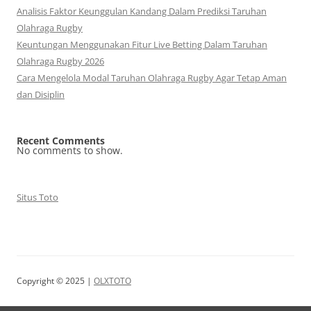
Analisis Faktor Keunggulan Kandang Dalam Prediksi Taruhan
Olahraga Rugby
Keuntungan Menggunakan Fitur Live Betting Dalam Taruhan
Olahraga Rugby 2026
Cara Mengelola Modal Taruhan Olahraga Rugby Agar Tetap Aman
dan Disiplin
Recent Comments
No comments to show.
Situs Toto
Copyright © 2025 |
OLXTOTO