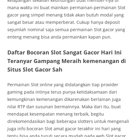
kelapangan sekalian keuntungan buat member-nya di
mana waktu ini buat mainkan permainan-permainan Slot
gacor yang simpel menang tidak akan butuh modal yang
sangat besar atau memperberat. Cukup hanya deposit
sejumlah nominal saja semua permainan Slot gacor yang
enteng menang bisa anda permainkan kapan pun.
Daftar Bocoran Slot Sangat Gacor Hari Ini
Teranyar Gampang Meraih kemenangan di
Situs Slot Gacor Sah
Permainan Slot online yang didatangkan tiap provider
gaming pada intinya terus punya ketidaksamaan dari
kemungkinan kemenangan dikarenakan berlainan juga
nilai RTP dan susunan bermainnya. Maka dari itu, buat
mendapat kesempatan menang terbaik, begitu
direkomendasikan bagi beberapa slotters untuk mengenali
juga info bocoran Slot amat gacor terakhir ini hari yang
tentu bisa anda turuti secara mudah pada web Slot gacor