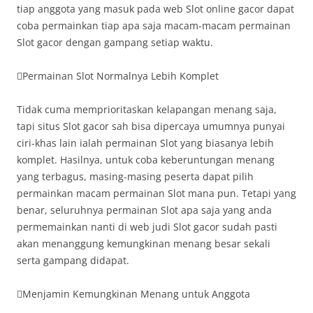
tiap anggota yang masuk pada web Slot online gacor dapat
coba permainkan tiap apa saja macam-macam permainan
Slot gacor dengan gampang setiap waktu.
Permainan Slot Normalnya Lebih Komplet
Tidak cuma memprioritaskan kelapangan menang saja,
tapi situs Slot gacor sah bisa dipercaya umumnya punyai
ciri-khas lain ialah permainan Slot yang biasanya lebih
komplet. Hasilnya, untuk coba keberuntungan menang
yang terbagus, masing-masing peserta dapat pilih
permainkan macam permainan Slot mana pun. Tetapi yang
benar, seluruhnya permainan Slot apa saja yang anda
permemainkan nanti di web judi Slot gacor sudah pasti
akan menanggung kemungkinan menang besar sekali
serta gampang didapat.
Menjamin Kemungkinan Menang untuk Anggota