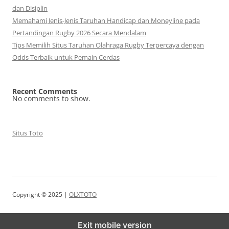
dan Disiplin
Memahami Jenis-Jenis Taruhan Handicap dan Moneyline pada
Pertandingan Rugby 2026 Secara Mendalam
Tips Memilih Situs Taruhan Olahraga Rugby Terpercaya dengan
Odds Terbaik untuk Pemain Cerdas
Recent Comments
No comments to show.
Situs Toto
Copyright © 2025 |
OLXTOTO
Exit mobile version