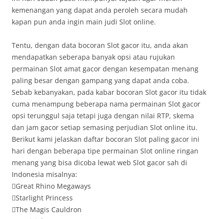
kemenangan yang dapat anda peroleh secara mudah
kapan pun anda ingin main judi Slot online.
Tentu, dengan data bocoran Slot gacor itu, anda akan
mendapatkan seberapa banyak opsi atau rujukan
permainan Slot amat gacor dengan kesempatan menang
paling besar dengan gampang yang dapat anda coba.
Sebab kebanyakan, pada kabar bocoran Slot gacor itu tidak
cuma menampung beberapa nama permainan Slot gacor
opsi terunggul saja tetapi juga dengan nilai RTP, skema
dan jam gacor setiap semasing perjudian Slot online itu.
Berikut kami jelaskan daftar bocoran Slot paling gacor ini
hari dengan beberapa tipe permainan Slot online ringan
menang yang bisa dicoba lewat web Slot gacor sah di
Indonesia misalnya:
Great Rhino Megaways
Starlight Princess
The Magis Cauldron