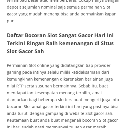
terlampau besar atau memperberat. Cukup hanya dengan
deposit sejumlah nominal saja semua permainan Slot
gacor yang mudah menang bisa anda permainkan kapan
pun.
Daftar Bocoran Slot Sangat Gacor Hari Ini
Terkini Ringan Raih kemenangan di Situs
Slot Gacor Sah
Permainan Slot online yang didatangkan tiap provider
gaming pada intinya selalu miliki ketidaksamaan dari
kemungkinan kemenangan dikarenakan berlainan juga
nilai RTP serta susunan bermainnya. Sebab itu, buat
mendapatkan kesempatan menang terpilih, amat
dianjurkan bagi beberapa slotters buat mengerti juga info
bocoran Slot amat gacor terkini ini hari yang pastinya bisa
anda turuti dengan gampang di website Slot gacor sah.
Keutamaan buat anda buat mengenali bocoran Slot gacor
ini hari sudah pasti mempunyai tujuan agar meraih