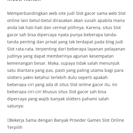
Memperbandingkan web-site judi Slot gacor sama web Slot
online lain betul-betul dirasakan akan susah apabila mana
anda tak hati-hati dan cermat pilihnya. Karena, situs Slot
gacor sah bisa dipercaya nyata punya beberapa tanda-
tanda penting dan privat yang tak terdapat pada blog judi
Slot rata-rata, terpenting dari beberapa layanan pelayanan
judinya yang dapat memberinya agunan kesempatan
kemenangan besar. Maka, supaya tidak salah menunjuk
satu diantara yang pas, pasti yang paling utama bagi para
slotters yakni ketahui terlebih dulu seperti apakah
beberapa ciri yang ada di situs Slot online gacor itu. Ini
beberapa ciri-ciri khusus situs Slot gacor sah bisa
dipercaya yang wajib banyak slotters pahami salah
satunya:
Bekerja Sama dengan Banyak Provider Games Slot Online
Terpilih