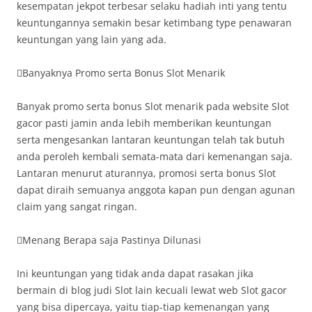
kesempatan jekpot terbesar selaku hadiah inti yang tentu
keuntungannya semakin besar ketimbang type penawaran
keuntungan yang lain yang ada.
Banyaknya Promo serta Bonus Slot Menarik
Banyak promo serta bonus Slot menarik pada website Slot
gacor pasti jamin anda lebih memberikan keuntungan
serta mengesankan lantaran keuntungan telah tak butuh
anda peroleh kembali semata-mata dari kemenangan saja.
Lantaran menurut aturannya, promosi serta bonus Slot
dapat diraih semuanya anggota kapan pun dengan agunan
claim yang sangat ringan.
Menang Berapa saja Pastinya Dilunasi
Ini keuntungan yang tidak anda dapat rasakan jika
bermain di blog judi Slot lain kecuali lewat web Slot gacor
yang bisa dipercaya, yaitu tiap-tiap kemenangan yang