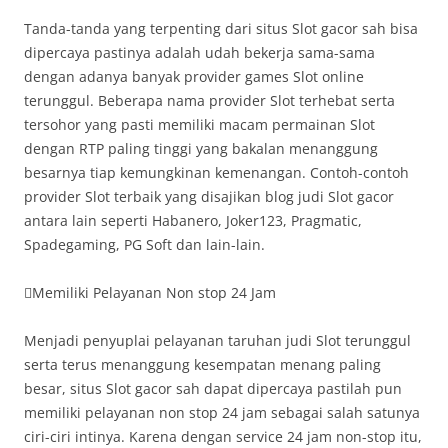
Tanda-tanda yang terpenting dari situs Slot gacor sah bisa
dipercaya pastinya adalah udah bekerja sama-sama
dengan adanya banyak provider games Slot online
terunggul. Beberapa nama provider Slot terhebat serta
tersohor yang pasti memiliki macam permainan Slot
dengan RTP paling tinggi yang bakalan menanggung
besarnya tiap kemungkinan kemenangan. Contoh-contoh
provider Slot terbaik yang disajikan blog judi Slot gacor
antara lain seperti Habanero, Joker123, Pragmatic,
Spadegaming, PG Soft dan lain-lain.
Memiliki Pelayanan Non stop 24 Jam
Menjadi penyuplai pelayanan taruhan judi Slot terunggul
serta terus menanggung kesempatan menang paling
besar, situs Slot gacor sah dapat dipercaya pastilah pun
memiliki pelayanan non stop 24 jam sebagai salah satunya
ciri-ciri intinya. Karena dengan service 24 jam non-stop itu,