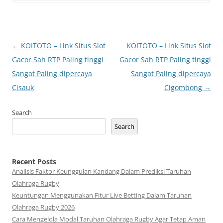
Post
←
KOITOTO – Link Situs Slot
KOITOTO – Link Situs Slot
navigation
Gacor Sah RTP Paling tinggi
Gacor Sah RTP Paling tinggi
Sangat Paling dipercaya
Sangat Paling dipercaya
Cisauk
Cigombong
→
Search
Search
Recent Posts
Analisis Faktor Keunggulan Kandang Dalam Prediksi Taruhan
Olahraga Rugby
Keuntungan Menggunakan Fitur Live Betting Dalam Taruhan
Olahraga Rugby 2026
Cara Mengelola Modal Taruhan Olahraga Rugby Agar Tetap Aman