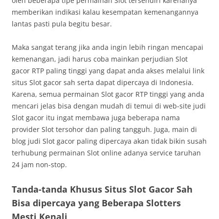
oleh beberapa tipe permainan Slot tersendiri karenanya
memberikan indikasi kalau kesempatan kemenangannya
lantas pasti pula begitu besar.
Maka sangat terang jika anda ingin lebih ringan mencapai
kemenangan, jadi harus coba mainkan perjudian Slot
gacor RTP paling tinggi yang dapat anda akses melalui link
situs Slot gacor sah serta dapat dipercaya di Indonesia.
Karena, semua permainan Slot gacor RTP tinggi yang anda
mencari jelas bisa dengan mudah di temui di web-site judi
Slot gacor itu ingat membawa juga beberapa nama
provider Slot tersohor dan paling tangguh. Juga, main di
blog judi Slot gacor paling dipercaya akan tidak bikin susah
terhubung permainan Slot online adanya service taruhan
24 jam non-stop.
Tanda-tanda Khusus Situs Slot Gacor Sah
Bisa dipercaya yang Beberapa Slotters
Mesti Kenali