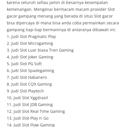
karena seluruh sellau jamin di besarnya kesempatan
kemenangan. Mengenai bermacam macam provider Slot
gacor gampang menang yang berada di situs Slot gacor
bisa dipercaya di mana bisa anda coba permainkan secara
gampang tiap-tiap bermainnya di antaranya dibawah ini:
1. Judi Slot Pragmatic Play
2. Judi Slot Microgaming
3. Judi Slot Luar biasa Tren Gaming
4. Judi Slot Joker Gaming
5. Judi Slot PG Soft
6. Judi Slot Spadegaming
7. Judi Slot Habanero
8. Judi Slot CQ9 Gaming
9. Judi Slot Playtech
10. Judi Slot Yggdrasil
11. Judi Slot JDB Gaming
12. Judi Slot Real Time Gaming
13. Judi Slot Play n’ Go
14. Judi Slot Flow Gaming