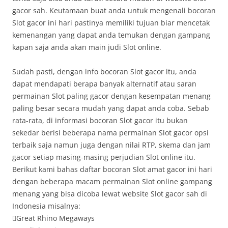
gacor sah. Keutamaan buat anda untuk mengenali bocoran
Slot gacor ini hari pastinya memiliki tujuan biar mencetak
kemenangan yang dapat anda temukan dengan gampang
kapan saja anda akan main judi Slot online.
Sudah pasti, dengan info bocoran Slot gacor itu, anda
dapat mendapati berapa banyak alternatif atau saran
permainan Slot paling gacor dengan kesempatan menang
paling besar secara mudah yang dapat anda coba. Sebab
rata-rata, di informasi bocoran Slot gacor itu bukan
sekedar berisi beberapa nama permainan Slot gacor opsi
terbaik saja namun juga dengan nilai RTP, skema dan jam
gacor setiap masing-masing perjudian Slot online itu.
Berikut kami bahas daftar bocoran Slot amat gacor ini hari
dengan beberapa macam permainan Slot online gampang
menang yang bisa dicoba lewat website Slot gacor sah di
Indonesia misalnya:
Great Rhino Megaways