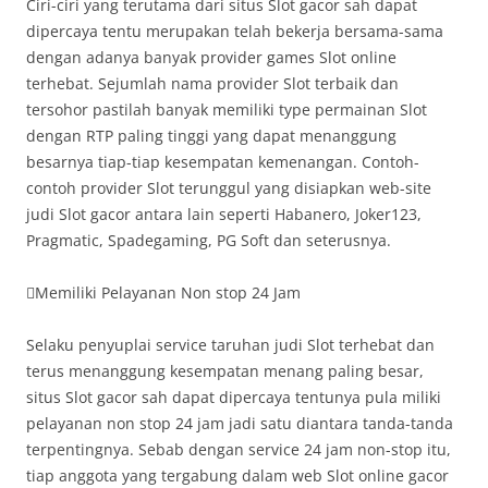
Ciri-ciri yang terutama dari situs Slot gacor sah dapat
dipercaya tentu merupakan telah bekerja bersama-sama
dengan adanya banyak provider games Slot online
terhebat. Sejumlah nama provider Slot terbaik dan
tersohor pastilah banyak memiliki type permainan Slot
dengan RTP paling tinggi yang dapat menanggung
besarnya tiap-tiap kesempatan kemenangan. Contoh-
contoh provider Slot terunggul yang disiapkan web-site
judi Slot gacor antara lain seperti Habanero, Joker123,
Pragmatic, Spadegaming, PG Soft dan seterusnya.
Memiliki Pelayanan Non stop 24 Jam
Selaku penyuplai service taruhan judi Slot terhebat dan
terus menanggung kesempatan menang paling besar,
situs Slot gacor sah dapat dipercaya tentunya pula miliki
pelayanan non stop 24 jam jadi satu diantara tanda-tanda
terpentingnya. Sebab dengan service 24 jam non-stop itu,
tiap anggota yang tergabung dalam web Slot online gacor