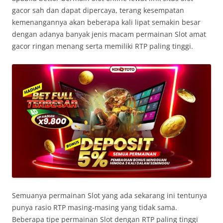
gacor sah dan dapat dipercaya, terang kesempatan
kemenangannya akan beberapa kali lipat semakin besar
dengan adanya banyak jenis macam permainan Slot amat
gacor ringan menang serta memiliki RTP paling tinggi.
Semuanya permainan Slot yang ada sekarang ini tentunya
punya rasio RTP masing-masing yang tidak sama.
Beberapa tipe permainan Slot dengan RTP paling tinggi