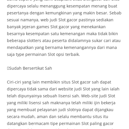
dipercaya selalu menanggung kesempatan menang buat
pesertanya dengan kemungkinan yang makin besar. Sebab
sesuai namanya, web judi Slot gacor pastinya sediakan
banyak jejeran games Slot gacor yang menekankan
besarnya kesempatan satu kemenangan maka tidak bikin
beberapa slotters atau peserta didalamnya sukar cari atau
mendapatkan yang bernama kemenangannya dari mana
saja type permainan Slot opsi terbaik.
Sudah Bersertikat Sah
Ciri-ciri yang lain membikin situs Slot gacor sah dapat
dipercaya tidak sama dari website judi Slot yang lain ialah
telah dipunyainya sebuah lisensi sah. Web-site judi Slot
yang miliki lisensi sah maknanya telah miliki ijin bekerja
yang membuat pelayanan judi slotnya dapat dijangkau
secara mudah, aman dan selalu membantu situs itu
datangkan bermacam tipe permainan Slot paling gacor