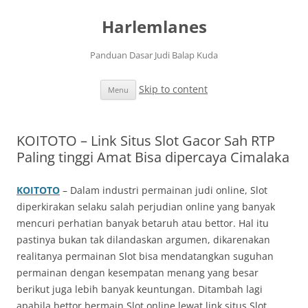
Harlemlanes
Panduan Dasar Judi Balap Kuda
Skip to content
Menu
KOITOTO – Link Situs Slot Gacor Sah RTP
Paling tinggi Amat Bisa dipercaya Cimalaka
KOITOTO
– Dalam industri permainan judi online, Slot
diperkirakan selaku salah perjudian online yang banyak
mencuri perhatian banyak betaruh atau bettor. Hal itu
pastinya bukan tak dilandaskan argumen, dikarenakan
realitanya permainan Slot bisa mendatangkan suguhan
permainan dengan kesempatan menang yang besar
berikut juga lebih banyak keuntungan. Ditambah lagi
apabila bettor bermain Slot online lewat link situs Slot