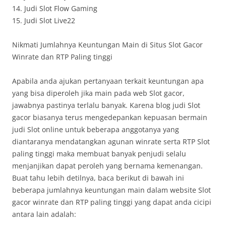
14. Judi Slot Flow Gaming
15. Judi Slot Live22
Nikmati Jumlahnya Keuntungan Main di Situs Slot Gacor
Winrate dan RTP Paling tinggi
Apabila anda ajukan pertanyaan terkait keuntungan apa
yang bisa diperoleh jika main pada web Slot gacor,
jawabnya pastinya terlalu banyak. Karena blog judi Slot
gacor biasanya terus mengedepankan kepuasan bermain
judi Slot online untuk beberapa anggotanya yang
diantaranya mendatangkan agunan winrate serta RTP Slot
paling tinggi maka membuat banyak penjudi selalu
menjanjikan dapat peroleh yang bernama kemenangan.
Buat tahu lebih detilnya, baca berikut di bawah ini
beberapa jumlahnya keuntungan main dalam website Slot
gacor winrate dan RTP paling tinggi yang dapat anda cicipi
antara lain adalah: