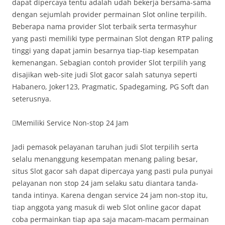
dapat dipercaya tentu adalah udah bekerja bersama-sama
dengan sejumlah provider permainan Slot online terpilih.
Beberapa nama provider Slot terbaik serta termasyhur
yang pasti memiliki type permainan Slot dengan RTP paling
tinggi yang dapat jamin besarnya tiap-tiap kesempatan
kemenangan. Sebagian contoh provider Slot terpilih yang
disajikan web-site judi Slot gacor salah satunya seperti
Habanero, Joker123, Pragmatic, Spadegaming, PG Soft dan
seterusnya.
Memiliki Service Non-stop 24 Jam
Jadi pemasok pelayanan taruhan judi Slot terpilih serta
selalu menanggung kesempatan menang paling besar,
situs Slot gacor sah dapat dipercaya yang pasti pula punyai
pelayanan non stop 24 jam selaku satu diantara tanda-
tanda intinya. Karena dengan service 24 jam non-stop itu,
tiap anggota yang masuk di web Slot online gacor dapat
coba permainkan tiap apa saja macam-macam permainan