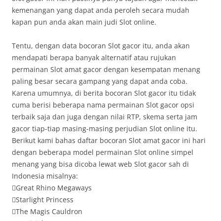
kemenangan yang dapat anda peroleh secara mudah
kapan pun anda akan main judi Slot online.
Tentu, dengan data bocoran Slot gacor itu, anda akan
mendapati berapa banyak alternatif atau rujukan
permainan Slot amat gacor dengan kesempatan menang
paling besar secara gampang yang dapat anda coba.
Karena umumnya, di berita bocoran Slot gacor itu tidak
cuma berisi beberapa nama permainan Slot gacor opsi
terbaik saja dan juga dengan nilai RTP, skema serta jam
gacor tiap-tiap masing-masing perjudian Slot online itu.
Berikut kami bahas daftar bocoran Slot amat gacor ini hari
dengan beberapa model permainan Slot online simpel
menang yang bisa dicoba lewat web Slot gacor sah di
Indonesia misalnya:
Great Rhino Megaways
Starlight Princess
The Magis Cauldron