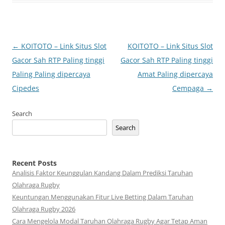
Post
←
KOITOTO – Link Situs Slot
KOITOTO – Link Situs Slot
navigation
Gacor Sah RTP Paling tinggi
Gacor Sah RTP Paling tinggi
Paling Paling dipercaya
Amat Paling dipercaya
Cipedes
Cempaga
→
Search
Search
Recent Posts
Analisis Faktor Keunggulan Kandang Dalam Prediksi Taruhan
Olahraga Rugby
Keuntungan Menggunakan Fitur Live Betting Dalam Taruhan
Olahraga Rugby 2026
Cara Mengelola Modal Taruhan Olahraga Rugby Agar Tetap Aman