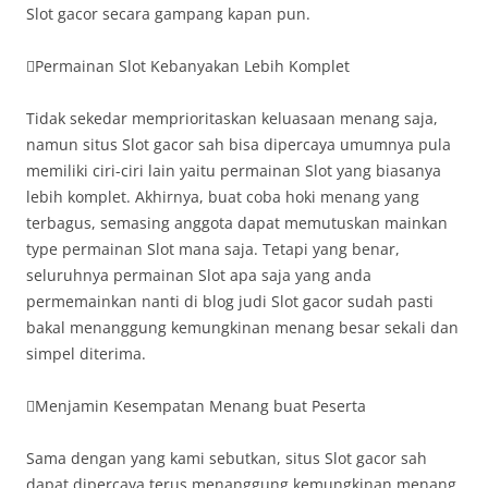
Slot gacor secara gampang kapan pun.
Permainan Slot Kebanyakan Lebih Komplet
Tidak sekedar memprioritaskan keluasaan menang saja,
namun situs Slot gacor sah bisa dipercaya umumnya pula
memiliki ciri-ciri lain yaitu permainan Slot yang biasanya
lebih komplet. Akhirnya, buat coba hoki menang yang
terbagus, semasing anggota dapat memutuskan mainkan
type permainan Slot mana saja. Tetapi yang benar,
seluruhnya permainan Slot apa saja yang anda
permemainkan nanti di blog judi Slot gacor sudah pasti
bakal menanggung kemungkinan menang besar sekali dan
simpel diterima.
Menjamin Kesempatan Menang buat Peserta
Sama dengan yang kami sebutkan, situs Slot gacor sah
dapat dipercaya terus menanggung kemungkinan menang