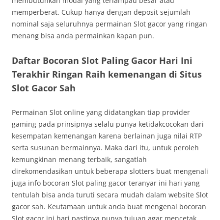
membutuhkan modal yang terlampau besar atau
memperberat. Cukup hanya dengan deposit sejumlah
nominal saja seluruhnya permainan Slot gacor yang ringan
menang bisa anda permainkan kapan pun.
Daftar Bocoran Slot Paling Gacor Hari Ini
Terakhir Ringan Raih kemenangan di Situs
Slot Gacor Sah
Permainan Slot online yang didatangkan tiap provider
gaming pada prinsipnya selalu punya ketidakcocokan dari
kesempatan kemenangan karena berlainan juga nilai RTP
serta susunan bermainnya. Maka dari itu, untuk peroleh
kemungkinan menang terbaik, sangatlah
direkomendasikan untuk beberapa slotters buat mengenali
juga info bocoran Slot paling gacor teranyar ini hari yang
tentulah bisa anda turuti secara mudah dalam website Slot
gacor sah. Keutamaan untuk anda buat mengenal bocoran
Slot gacor ini hari pastinya punya tujuan agar mencetak