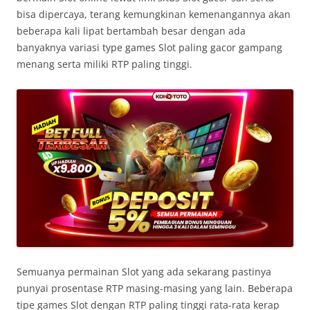
bisa dipercaya, terang kemungkinan kemenangannya akan
beberapa kali lipat bertambah besar dengan ada
banyaknya variasi type games Slot paling gacor gampang
menang serta miliki RTP paling tinggi.
Semuanya permainan Slot yang ada sekarang pastinya
punyai prosentase RTP masing-masing yang lain. Beberapa
tipe games Slot dengan RTP paling tinggi rata-rata kerap