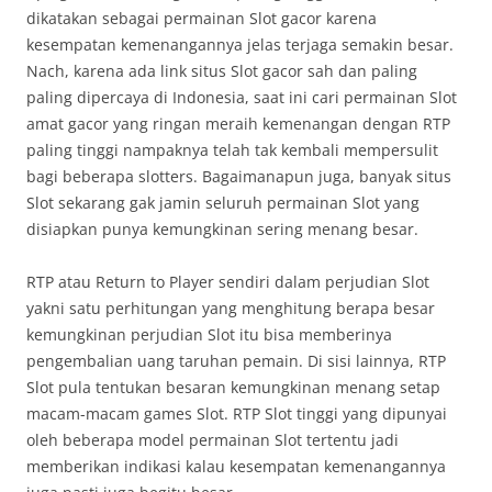
dikatakan sebagai permainan Slot gacor karena
kesempatan kemenangannya jelas terjaga semakin besar.
Nach, karena ada link situs Slot gacor sah dan paling
paling dipercaya di Indonesia, saat ini cari permainan Slot
amat gacor yang ringan meraih kemenangan dengan RTP
paling tinggi nampaknya telah tak kembali mempersulit
bagi beberapa slotters. Bagaimanapun juga, banyak situs
Slot sekarang gak jamin seluruh permainan Slot yang
disiapkan punya kemungkinan sering menang besar.
RTP atau Return to Player sendiri dalam perjudian Slot
yakni satu perhitungan yang menghitung berapa besar
kemungkinan perjudian Slot itu bisa memberinya
pengembalian uang taruhan pemain. Di sisi lainnya, RTP
Slot pula tentukan besaran kemungkinan menang setap
macam-macam games Slot. RTP Slot tinggi yang dipunyai
oleh beberapa model permainan Slot tertentu jadi
memberikan indikasi kalau kesempatan kemenangannya