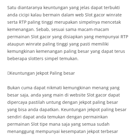
Satu diantaranya keuntungan yang jelas dapat terbukti
anda cicipi kalau bermain dalam web Slot gacor winrate
serta RTP paling tinggi merupakan simpelnya mencetak
kemenangan. Sebab, sesuai sama macam-macam
permainan Slot gacor yang disiapkan yang mempunyai RTP
ataupun winrate paling tinggi yang pasti memiliki
kemungkinan kemenangan paling besar yang dapat terus
beberapa slotters simpel temukan.
Keuntungan Jekpot Paling besar
Bukan cuma dapat nikmati kemungkinan menang yang
besar saja, anda yang main di website Slot gacor dapat
dipercaya pastilah untung dengan jekpot paling besar
yang bisa anda dapatkan. Keuntungan jekpot paling besar
sendiri dapat anda temukan dengan permainkan
permainan Slot tipe mana saja yang semua sudah
menanggung mempunyai kesempatan jekpot terbesar