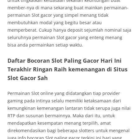
untuk tingkatkan keluasaan sekalian keuntungan buat
member-nya di mana sekarang buat mainkan permainan-
permainan Slot gacor yang simpel menang tidak
membutuhkan modal yang begitu besar atau
memperberat. Cukup hanya deposit sejumlah nominal saja
seluruhnya permainan Slot gacor yang enteng menang
bisa anda permainkan setiap waktu.
Daftar Bocoran Slot Paling Gacor Hari Ini
Terakhir Ringan Raih kemenangan di Situs
Slot Gacor Sah
Permainan Slot online yang didatangkan tiap provider
gaming pada intinya selalu memiliki ketaksamaan dari
kemungkinan kemenangan lantaran tidak serupa juga nilai
RTP dan susunan bermainnya. Maka dari itu, untuk
mendapatkan kesempatan menang terpilih, amat
direkomendasikan bagi beberapa slotters untuk mengenal
juga info bocoran Slot paling gacor terkini ini hari yang