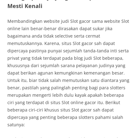
Mesti Kenali
Membandingkan website judi Slot gacor sama website Slot
online lain benar-benar dirasakan dapat sukar jika
bagaimana anda tidak selective serta cermat
memutuskannya. Karena, situs Slot gacor sah dapat
dipercaya pastinya punyai sejumlah tanda-tanda inti serta
privat yang tidak terdapat pada blog judi Slot beberapa,
khususnya dari sejumlah sarana pelayanan judinya yang
dapat berikan agunan kemungkinan kemenangan besar.
Untuk itu, biar tidak salah memutuskan satu diantara yang
benar, pastilah yang palinglah penting bagi para slotters
merupakan mengerti lebih dulu kayak apakah beberapa
ciri yang terdapat di situs Slot online gacor itu. Berikut
beberapa ciri-ciri khusus situs Slot gacor sah dapat
dipercaya yang penting beberapa slotters pahami salah
satunya: