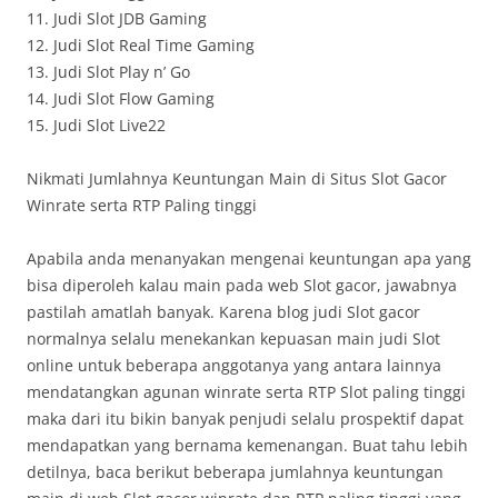
11. Judi Slot JDB Gaming
12. Judi Slot Real Time Gaming
13. Judi Slot Play n’ Go
14. Judi Slot Flow Gaming
15. Judi Slot Live22
Nikmati Jumlahnya Keuntungan Main di Situs Slot Gacor
Winrate serta RTP Paling tinggi
Apabila anda menanyakan mengenai keuntungan apa yang
bisa diperoleh kalau main pada web Slot gacor, jawabnya
pastilah amatlah banyak. Karena blog judi Slot gacor
normalnya selalu menekankan kepuasan main judi Slot
online untuk beberapa anggotanya yang antara lainnya
mendatangkan agunan winrate serta RTP Slot paling tinggi
maka dari itu bikin banyak penjudi selalu prospektif dapat
mendapatkan yang bernama kemenangan. Buat tahu lebih
detilnya, baca berikut beberapa jumlahnya keuntungan