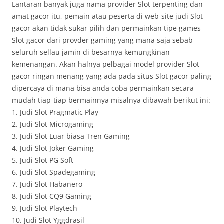
Lantaran banyak juga nama provider Slot terpenting dan
amat gacor itu, pemain atau peserta di web-site judi Slot
gacor akan tidak sukar pilih dan permainkan tipe games
Slot gacor dari provder gaming yang mana saja sebab
seluruh sellau jamin di besarnya kemungkinan
kemenangan. Akan halnya pelbagai model provider Slot
gacor ringan menang yang ada pada situs Slot gacor paling
dipercaya di mana bisa anda coba permainkan secara
mudah tiap-tiap bermainnya misalnya dibawah berikut ini:
1. Judi Slot Pragmatic Play
2. Judi Slot Microgaming
3. Judi Slot Luar biasa Tren Gaming
4. Judi Slot Joker Gaming
5. Judi Slot PG Soft
6. Judi Slot Spadegaming
7. Judi Slot Habanero
8. Judi Slot CQ9 Gaming
9. Judi Slot Playtech
10. Judi Slot Yggdrasil