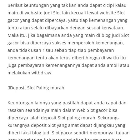
Berikut keuntungan yang tak kan anda dapat cicipi kalau
main di web-site judi Slot lain kecuali lewat website Slot
gacor yang dapat dipercaya, yaitu tiap kemenangan yang
tentu akan selalu dibayarkan dengan sesuai kenyataan.
Maka itu, jika bagaimana anda yang main di blog judi Slot
gacor bisa dipercaya sukses memperoleh kemenangan,
anda tidak usah risau sebab tiap-tiap pembayaran
kemenangan tentu akan terus diberi hingga di waktu itu
juga pembayaran kemenangannya dapat anda ambil atau
melakukan withdraw.
Deposit Slot Paling murah
Keuntungan lainnya yang pastilah dapat anda capai dan
rasakan seandainya main dalam web Slot gacor bisa
dipercaya ialah deposit Slot paling murah. Sekurang-
kurangnya deposit Slot yang amat dapat dijangkau yang
diberi faksi blog judi Slot gacor sendiri mempunyai tujuan