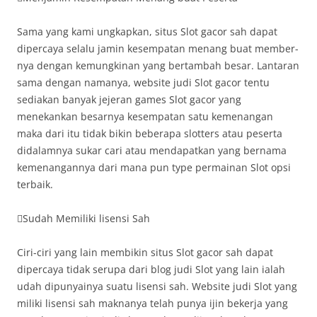
Sama yang kami ungkapkan, situs Slot gacor sah dapat
dipercaya selalu jamin kesempatan menang buat member-
nya dengan kemungkinan yang bertambah besar. Lantaran
sama dengan namanya, website judi Slot gacor tentu
sediakan banyak jejeran games Slot gacor yang
menekankan besarnya kesempatan satu kemenangan
maka dari itu tidak bikin beberapa slotters atau peserta
didalamnya sukar cari atau mendapatkan yang bernama
kemenangannya dari mana pun type permainan Slot opsi
terbaik.
Sudah Memiliki lisensi Sah
Ciri-ciri yang lain membikin situs Slot gacor sah dapat
dipercaya tidak serupa dari blog judi Slot yang lain ialah
udah dipunyainya suatu lisensi sah. Website judi Slot yang
miliki lisensi sah maknanya telah punya ijin bekerja yang