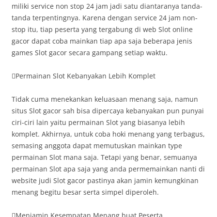
miliki service non stop 24 jam jadi satu diantaranya tanda-
tanda terpentingnya. Karena dengan service 24 jam non-
stop itu, tiap peserta yang tergabung di web Slot online
gacor dapat coba mainkan tiap apa saja beberapa jenis
games Slot gacor secara gampang setiap waktu.
Permainan Slot Kebanyakan Lebih Komplet
Tidak cuma menekankan keluasaan menang saja, namun
situs Slot gacor sah bisa dipercaya kebanyakan pun punyai
ciri-ciri lain yaitu permainan Slot yang biasanya lebih
komplet. Akhirnya, untuk coba hoki menang yang terbagus,
semasing anggota dapat memutuskan mainkan type
permainan Slot mana saja. Tetapi yang benar, semuanya
permainan Slot apa saja yang anda permemainkan nanti di
website judi Slot gacor pastinya akan jamin kemungkinan
menang begitu besar serta simpel diperoleh.
Menjamin Kesempatan Menang buat Peserta