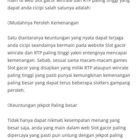
main di web Slot gacor winrate dan RTP paling tinggi yang
dapat anda cicipi salah satunya adalah:
Mudahnya Peroleh Kemenangan
Satu diantaranya keuntungan yang nyata dapat terjaga
anda cicipi seandainya bermain pada website Slot gacor
winrate dan RTP paling tinggi yakni entengnya mencapai
kemenangan. Sebab, sesuai sama macam-macam games
Slot gacor yang disajikan yang miliki RTP ataupun winrate
paling tinggi yang pasti punyai kemungkinan kemenangan
paling besar yang dapat terus beberapa slotters gampang
peroleh.
Keuntungan Jekpot Paling besar
Tidak hanya dapat nikmati kesempatan menang yang
besar saja, anda yang main dalam web Slot gacor paling
dipercaya yang pasti pun untung dengan jekpot paling