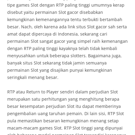
tipe games Slot dengan RTP paling tinggi umumnya kerap
disebut yaitu permainan Slot gacor disebabkan
kemungkinan kemenangannya tentu terbukti bertambah
besar. Nach, oleh karena ada link situs Slot gacor sah serta
amat dapat dipercaya di Indonesia, sekarang cari
permainan Slot sangat gacor yang simpel raih kemenangan
dengan RTP paling tinggi kayaknya telah tidak kembali
menyusahkan untuk beberapa slotters. Bagaimana juga,
banyak situs Slot sekarang tidak jamin semuanya
permainan Slot yang disajikan punyai kemungkinan
seringkali menang besar.
RTP atau Return to Player sendiri dalam perjudian Slot
merupakan satu perhitungan yang menghitung berapa
besar kesempatan perjudian Slot itu dapat memberinya
pengembalian uang taruhan pemain. Di lain sisi, RTP Slot
pula memastikan besaran kemungkinan menang setap
macam-macam games Slot. RTP Slot tinggi yang dipunyai