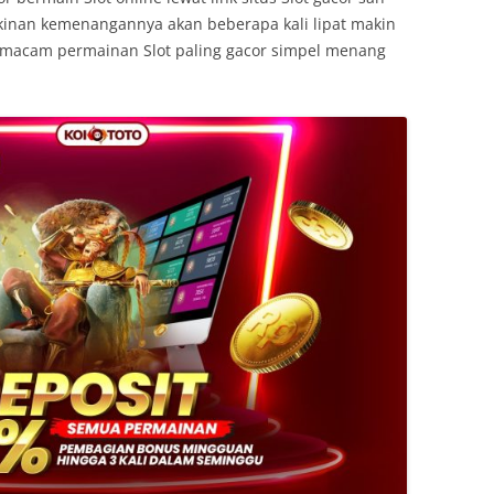
kinan kemenangannya akan beberapa kali lipat makin
macam permainan Slot paling gacor simpel menang