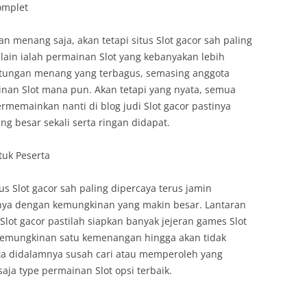
omplet
menang saja, akan tetapi situs Slot gacor sah paling
ain ialah permainan Slot yang kebanyakan lebih
ntungan menang yang terbagus, semasing anggota
nan Slot mana pun. Akan tetapi yang nyata, semua
rmemainkan nanti di blog judi Slot gacor pastinya
besar sekali serta ringan didapat.
uk Peserta
s Slot gacor sah paling dipercaya terus jamin
a dengan kemungkinan yang makin besar. Lantaran
lot gacor pastilah siapkan banyak jejeran games Slot
emungkinan satu kemenangan hingga akan tidak
ta didalamnya susah cari atau memperoleh yang
a type permainan Slot opsi terbaik.