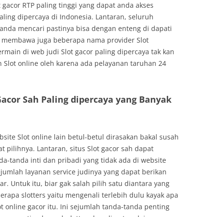
 gacor RTP paling tinggi yang dapat anda akses
paling dipercaya di Indonesia. Lantaran, seluruh
 anda mencari pastinya bisa dengan enteng di dapati
gat membawa juga beberapa nama provider Slot
ermain di web judi Slot gacor paling dipercaya tak kan
lot online oleh karena ada pelayanan taruhan 24
 Gacor Sah Paling dipercaya yang Banyak
ite Slot online lain betul-betul dirasakan bakal susah
t pilihnya. Lantaran, situs Slot gacor sah dapat
da-tanda inti dan pribadi yang tidak ada di website
jumlah layanan service judinya yang dapat berikan
Untuk itu, biar gak salah pilih satu diantara yang
erapa slotters yaitu mengenali terlebih dulu kayak apa
t online gacor itu. Ini sejumlah tanda-tanda penting