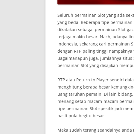
Seluruh permainan Slot yang ada sek
yang beda. Beberapa tipe permainan 
dikatakan sebagai permainan Slot g
terjaga makin besar. Nach, adanya lin
Indonesia, sekarang cari permainan 
dengan RTP paling tinggi nampaknya 
Bagaimanapun juga, jumlahnya situs 
permainan Slot yang disajikan memp
RTP atau Return to Player sendiri dal
menghitung berapa besar kemungkina
uang taruhan pemain. Di lain bidang
menang setap macam-macam permainan
tipe permainan Slot spesifik jadi me
pasti pula begitu besar.
Maka sudah terang seandainya anda 