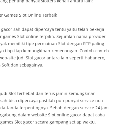
yang penting banyak slotters kenali antara lain:
r Games Slot Online Terbaik
ot gacor sah dapat dipercaya tentu yaitu telah bekerja
games Slot online terpilih. Sejumlah nama provider
anyak memiliki tipe permainan Slot dengan RTP paling
ya tiap-tiap kemungkinan kemenangan. Contoh-contoh
web-site judi Slot gacor antara lain seperti Habanero,
 Soft dan sebagainya.
udi Slot terhebat dan terus jamin kemungkinan
 sah bisa dipercaya pastilah pun punyai service non-
nda-tanda terpentingnya. Sebab dengan service 24 jam
tergabung dalam website Slot online gacor dapat coba
 games Slot gacor secara gampang setiap waktu.