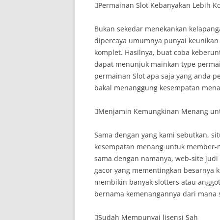
Permainan Slot Kebanyakan Lebih K
Bukan sekedar menekankan kelapangan 
dipercaya umumnya punyai keunikan l
komplet. Hasilnya, buat coba keberu
dapat menunjuk mainkan type permai
permainan Slot apa saja yang anda pe
bakal menanggung kesempatan menang 
Menjamin Kemungkinan Menang unt
Sama dengan yang kami sebutkan, situ
kesempatan menang untuk member-ny
sama dengan namanya, web-site judi S
gacor yang mementingkan besarnya k
membikin banyak slotters atau anggo
bernama kemenangannya dari mana saj
Sudah Mempunyai lisensi Sah