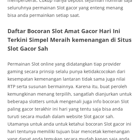
memperberat. Cukup hanya deposit sejumlah nominal saja
seluruhnya permainan Slot gacor yang enteng menang
bisa anda permainkan setiap saat.
Daftar Bocoran Slot Amat Gacor Hari Ini
Terkini Simpel Meraih kemenangan di Situs
Slot Gacor Sah
Permainan Slot online yang didatangkan tiap provider
gaming secara prinsip selalu punya ketidakcocokan dari
kesempatan kemenangan lantaran tidak sama juga nilai
RTP serta susunan bermainnya. Karena itu, buat peroleh
kemungkinan menang terpilih, sangatlah dianjurkan untuk
beberapa slotters untuk mengenali juga info bocoran Slot
paling gacor terakhir ini hari yang tentu saja bisa anda
turuti secara mudah dalam website Slot gacor sah.
Utamanya untuk anda untuk ketahui bocoran Slot gacor ini
hari tentunya memiliki tujuan biar mencetak kemenangan
yang dapat anda temukan secara mudah kapan saja anda