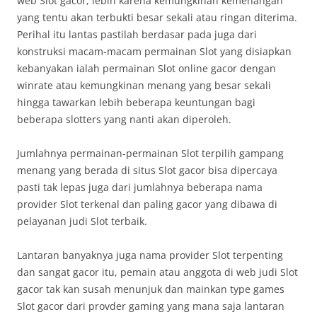
web Slot gacor, lebih karena kemungkinan kemenangan
yang tentu akan terbukti besar sekali atau ringan diterima.
Perihal itu lantas pastilah berdasar pada juga dari
konstruksi macam-macam permainan Slot yang disiapkan
kebanyakan ialah permainan Slot online gacor dengan
winrate atau kemungkinan menang yang besar sekali
hingga tawarkan lebih beberapa keuntungan bagi
beberapa slotters yang nanti akan diperoleh.
Jumlahnya permainan-permainan Slot terpilih gampang
menang yang berada di situs Slot gacor bisa dipercaya
pasti tak lepas juga dari jumlahnya beberapa nama
provider Slot terkenal dan paling gacor yang dibawa di
pelayanan judi Slot terbaik.
Lantaran banyaknya juga nama provider Slot terpenting
dan sangat gacor itu, pemain atau anggota di web judi Slot
gacor tak kan susah menunjuk dan mainkan type games
Slot gacor dari provder gaming yang mana saja lantaran