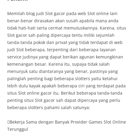
Memilah blog judi Slot gacor pada web Slot online lain
benar-benar dirasakan akan susah apabila mana anda
tidak hati-hati serta cermat memutuskannya. Karena, situs
Slot gacor sah paling dipercaya tentu miliki sejumlah
tanda-tanda pokok dan privat yang tidak terdapat di web
judi Slot beberapa, terpenting dari beberapa layanan
service judinya yang dapat berikan agunan kemungkinan
kemenangan besar. Karena itu, supaya tidak salah
menunjuk satu diantaranya yang benar, pastinya yang
palinglah penting bagi beberapa slotters yaitu ketahui
lebih dulu kayak apakah beberapa ciri yang terdapat pada
situs Slot online gacor itu. Berikut beberapa tanda-tanda
penting situs Slot gacor sah dapat dipercaya yang perlu
beberapa slotters pahami salah satunya:
Bekerja Sama dengan Banyak Provider Games Slot Online
Terunggul