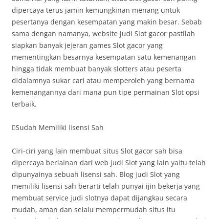
dipercaya terus jamin kemungkinan menang untuk
pesertanya dengan kesempatan yang makin besar. Sebab
sama dengan namanya, website judi Slot gacor pastilah
siapkan banyak jejeran games Slot gacor yang
mementingkan besarnya kesempatan satu kemenangan
hingga tidak membuat banyak slotters atau peserta
didalamnya sukar cari atau memperoleh yang bernama
kemenangannya dari mana pun tipe permainan Slot opsi
terbaik.
Sudah Memiliki lisensi Sah
Ciri-ciri yang lain membuat situs Slot gacor sah bisa
dipercaya berlainan dari web judi Slot yang lain yaitu telah
dipunyainya sebuah lisensi sah. Blog judi Slot yang
memiliki lisensi sah berarti telah punyai ijin bekerja yang
membuat service judi slotnya dapat dijangkau secara
mudah, aman dan selalu mempermudah situs itu