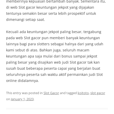
memberinya kepuasan bertambah banyak. Sementara itu,
di web Slot gacor keuntungan jekpot yang dijajakan
tentunya semakin besar serta lebih prospektif untuk
dimenangi setiap saat.
Kecuali ada keuntungan jekpot paling besar, tergabung
pada web Slot gacor pun memberi banyak keuntungan
lainnya bagi para slotters sebagai halnya dari yang udah
kami sebut di atas. Bahkan juga, seluruh macam
keuntungan apa saja mulai dari bonus sampai jekpot
paling besar yang disajikan web judi Slot gacor tak kan
susah buat beberapa peserta capai yang berjalan buat
seluruhnya peserta sah waktu aktif permainkan judi Slot
online didalamnya.
This entry was posted in
Slot Gacor
and tagged
koitoto
,
slot gacor
on
January 1, 2023
.