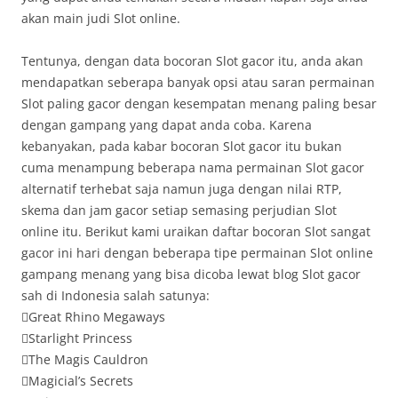
akan main judi Slot online.
Tentunya, dengan data bocoran Slot gacor itu, anda akan
mendapatkan seberapa banyak opsi atau saran permainan
Slot paling gacor dengan kesempatan menang paling besar
dengan gampang yang dapat anda coba. Karena
kebanyakan, pada kabar bocoran Slot gacor itu bukan
cuma menampung beberapa nama permainan Slot gacor
alternatif terhebat saja namun juga dengan nilai RTP,
skema dan jam gacor setiap semasing perjudian Slot
online itu. Berikut kami uraikan daftar bocoran Slot sangat
gacor ini hari dengan beberapa tipe permainan Slot online
gampang menang yang bisa dicoba lewat blog Slot gacor
sah di Indonesia salah satunya:
Great Rhino Megaways
Starlight Princess
The Magis Cauldron
Magicial’s Secrets