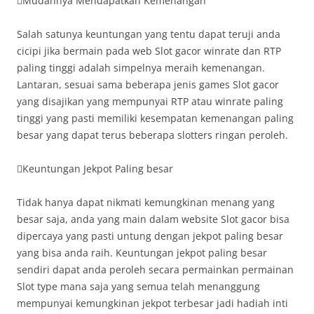
Mudahnya Mendapatkan Kemenangan
Salah satunya keuntungan yang tentu dapat teruji anda
cicipi jika bermain pada web Slot gacor winrate dan RTP
paling tinggi adalah simpelnya meraih kemenangan.
Lantaran, sesuai sama beberapa jenis games Slot gacor
yang disajikan yang mempunyai RTP atau winrate paling
tinggi yang pasti memiliki kesempatan kemenangan paling
besar yang dapat terus beberapa slotters ringan peroleh.
Keuntungan Jekpot Paling besar
Tidak hanya dapat nikmati kemungkinan menang yang
besar saja, anda yang main dalam website Slot gacor bisa
dipercaya yang pasti untung dengan jekpot paling besar
yang bisa anda raih. Keuntungan jekpot paling besar
sendiri dapat anda peroleh secara permainkan permainan
Slot type mana saja yang semua telah menanggung
mempunyai kemungkinan jekpot terbesar jadi hadiah inti