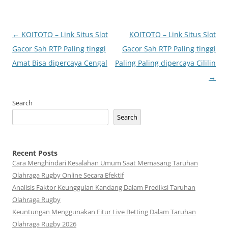
Post
←
KOITOTO – Link Situs Slot
KOITOTO – Link Situs Slot
navigation
Gacor Sah RTP Paling tinggi
Gacor Sah RTP Paling tinggi
Amat Bisa dipercaya Cengal
Paling Paling dipercaya Cililin
→
Search
Search
Recent Posts
Cara Menghindari Kesalahan Umum Saat Memasang Taruhan
Olahraga Rugby Online Secara Efektif
Analisis Faktor Keunggulan Kandang Dalam Prediksi Taruhan
Olahraga Rugby
Keuntungan Menggunakan Fitur Live Betting Dalam Taruhan
Olahraga Rugby 2026