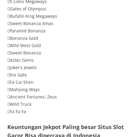
5 Lions Megaways
Gates of Olympus
Bufallo King Megaways
Sweet Bonanza Xmas
Pyramid Bonanza
Bonanza Gold
Wild West Gold
Sweet Bonanza
Aztec Gems
Joker’s Jewels
Koi Gate
Fa Cai Shen
Mahjong Ways
Ancient Fortunes: Zeus
Wild Truck
Fa Fa Fa
Keuntungan Jekpot Paling besar Situs Slot
Gacor Bisa dipercaya di Indonesia