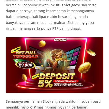
bermain Slot online lewat link situs Slot gacor sah serta
dapat dipercaya, terang kesempatan kemenangannya
bakal beberapa kali lipat makin besar dengan ada
banyaknya macam model permainan Slot paling gacor
ringan menang serta punya RTP paling tinggi.
Semuanya permainan Slot yang ada waktu ini sudah pasti
memiliki rasio RTP masing-masing yang berlainan.