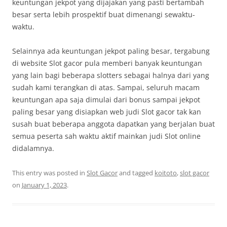
keuntungan jekpot yang dijajakan yang pasti bertambah
besar serta lebih prospektif buat dimenangi sewaktu-
waktu.
Selainnya ada keuntungan jekpot paling besar, tergabung
di website Slot gacor pula memberi banyak keuntungan
yang lain bagi beberapa slotters sebagai halnya dari yang
sudah kami terangkan di atas. Sampai, seluruh macam
keuntungan apa saja dimulai dari bonus sampai jekpot
paling besar yang disiapkan web judi Slot gacor tak kan
susah buat beberapa anggota dapatkan yang berjalan buat
semua peserta sah waktu aktif mainkan judi Slot online
didalamnya.
This entry was posted in
Slot Gacor
and tagged
koitoto
,
slot gacor
on
January 1, 2023
.