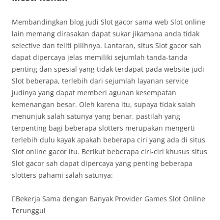
Membandingkan blog judi Slot gacor sama web Slot online
lain memang dirasakan dapat sukar jikamana anda tidak
selective dan teliti pilihnya. Lantaran, situs Slot gacor sah
dapat dipercaya jelas memiliki sejumlah tanda-tanda
penting dan spesial yang tidak terdapat pada website judi
Slot beberapa, terlebih dari sejumlah layanan service
judinya yang dapat memberi agunan kesempatan
kemenangan besar. Oleh karena itu, supaya tidak salah
menunjuk salah satunya yang benar, pastilah yang
terpenting bagi beberapa slotters merupakan mengerti
terlebih dulu kayak apakah beberapa ciri yang ada di situs
Slot online gacor itu. Berikut beberapa ciri-ciri khusus situs
Slot gacor sah dapat dipercaya yang penting beberapa
slotters pahami salah satunya:
Bekerja Sama dengan Banyak Provider Games Slot Online
Terunggul