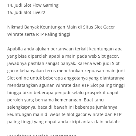
14. Judi Slot Flow Gaming
15. Judi Slot Live22
Nikmati Banyak Keuntungan Main di Situs Slot Gacor
Winrate serta RTP Paling tinggi
Apabila anda ajukan pertanyaan terkait keuntungan apa
yang bisa diperoleh apabila main pada web Slot gacor,
jawabnya pastilah sangat banyak. Karena web judi Slot
gacor kebanyakan terus menekankan kepuasan main judi
Slot online untuk beberapa anggotanya yang diantaranya
mendatangkan agunan winrate dan RTP Slot paling tinggi
hingga bikin beberapa penjudi selalu prospektif dapat
peroleh yang bernama kemenangan. Buat tahu
selengkapnya, baca di bawah ini beberapa jumlahnya
keuntungan main di website Slot gacor winrate dan RTP
paling tinggi yang dapat anda cicipi antara lain adalah: