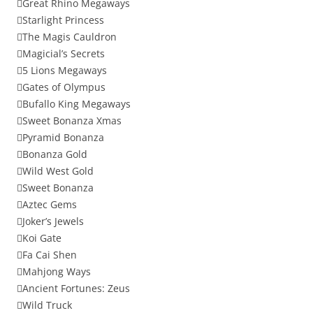
Great Rhino Megaways
Starlight Princess
The Magis Cauldron
Magicial’s Secrets
5 Lions Megaways
Gates of Olympus
Bufallo King Megaways
Sweet Bonanza Xmas
Pyramid Bonanza
Bonanza Gold
Wild West Gold
Sweet Bonanza
Aztec Gems
Joker’s Jewels
Koi Gate
Fa Cai Shen
Mahjong Ways
Ancient Fortunes: Zeus
Wild Truck