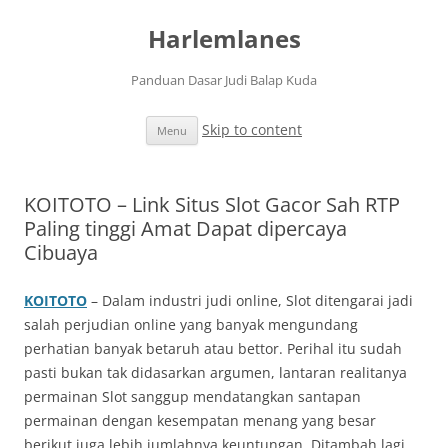
Harlemlanes
Panduan Dasar Judi Balap Kuda
Skip to content
Menu
KOITOTO – Link Situs Slot Gacor Sah RTP
Paling tinggi Amat Dapat dipercaya
Cibuaya
KOITOTO
– Dalam industri judi online, Slot ditengarai jadi
salah perjudian online yang banyak mengundang
perhatian banyak betaruh atau bettor. Perihal itu sudah
pasti bukan tak didasarkan argumen, lantaran realitanya
permainan Slot sanggup mendatangkan santapan
permainan dengan kesempatan menang yang besar
berikut juga lebih jumlahnya keuntungan. Ditambah lagi