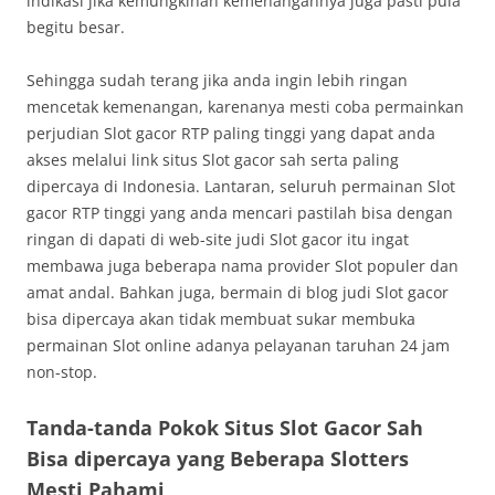
indikasi jika kemungkinan kemenangannya juga pasti pula
begitu besar.
Sehingga sudah terang jika anda ingin lebih ringan
mencetak kemenangan, karenanya mesti coba permainkan
perjudian Slot gacor RTP paling tinggi yang dapat anda
akses melalui link situs Slot gacor sah serta paling
dipercaya di Indonesia. Lantaran, seluruh permainan Slot
gacor RTP tinggi yang anda mencari pastilah bisa dengan
ringan di dapati di web-site judi Slot gacor itu ingat
membawa juga beberapa nama provider Slot populer dan
amat andal. Bahkan juga, bermain di blog judi Slot gacor
bisa dipercaya akan tidak membuat sukar membuka
permainan Slot online adanya pelayanan taruhan 24 jam
non-stop.
Tanda-tanda Pokok Situs Slot Gacor Sah
Bisa dipercaya yang Beberapa Slotters
Mesti Pahami