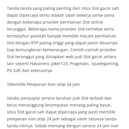
Tanda-tanda yang paling penting dari situs Slot gacor sah
dapat dipercaya tentu adalah udah bekerja sama-sama
dengan beberapa provider permainan Slot online
terunggul. Beberapa nama provider Slot terhebat serta
termasyhur pastilah banyak memiliki macam permainan
Slot dengan RTP paling tinggi yang dapat jamin besarnya
tiap kemungkinan kemenangan. Contoh-contoh provider
Slot terunggul yang disiapkan web judi Slot gacor antara
lain seperti Habanero, Joker123, Pragmatic, Spadegaming,
PG Soft dan seterusnya.
Memiliki Pelayanan Non-stop 24 Jam
Selaku penyuplai service taruhan judi Slot terbaik dan
terus menanggung kesempatan menang paling besar,
situs Slot gacor sah dapat dipercaya yang pasti memiliki
pelayanan non-stop 24 jam sebagai salah satunya tanda-
tanda intinya. Sebab memang dengan service 24 jam non