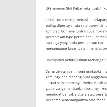
Permainan Slot Kebanyakan Lebih K
Tidak cuma memprioritaskan kelapanga
paling dipercaya rata-rata punya ciri-
komplet. Akhirnya, untuk coba hoki m
permainkan type permainan Slot mana
apa saja yang anda permainkan nanti d
menanggung kesempatan menang besa
Menjamin Kemungkinan Menang unt
Sama dengan yang kami ungkapkan, sit
kemungkinan menang buat anggotany
sesuai sama namanya, website judi Sl
gacor yang menekankan besarnya kes
membuat banyak slotters atau pesert
bernama kemenangannya atas mana saj