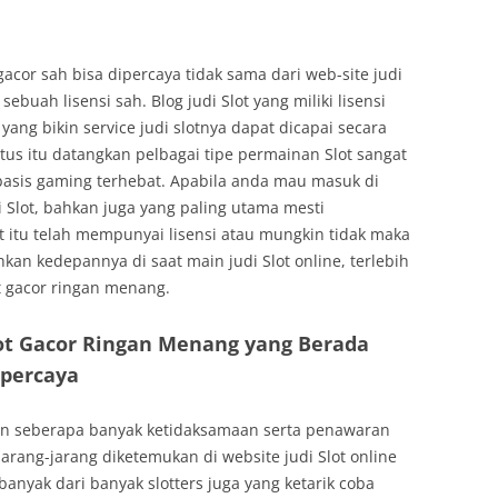
 gacor sah bisa dipercaya tidak sama dari web-site judi
ebuah lisensi sah. Blog judi Slot yang miliki lisensi
 yang bikin service judi slotnya dapat dicapai secara
s itu datangkan pelbagai tipe permainan Slot sangat
basis gaming terhebat. Apabila anda mau masuk di
i Slot, bahkan juga yang paling utama mesti
 itu telah mempunyai lisensi atau mungkin tidak maka
n kedepannya di saat main judi Slot online, terlebih
t gacor ringan menang.
ot Gacor Ringan Menang yang Berada
ipercaya
gan seberapa banyak ketidaksamaan serta penawaran
arang-jarang diketemukan di website judi Slot online
 banyak dari banyak slotters juga yang ketarik coba