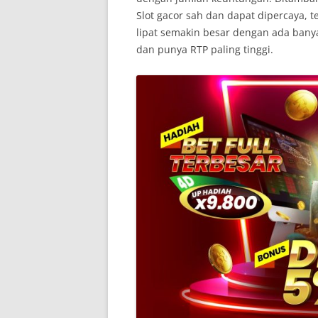
Slot gacor sah dan dapat dipercaya,
lipat semakin besar dengan ada banya
dan punya RTP paling tinggi.