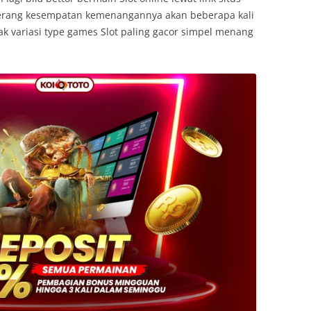
 terang kesempatan kemenangannya akan beberapa kali
k variasi type games Slot paling gacor simpel menang