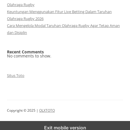
Olahraga Rugby
Keuntungan Menggunakan Fitur Live Betting Dalam Taruhan
Olahraga Rugby 2026
Cara Mengelola Modal Taruhan Olahraga Rugby Agar Tetap Aman
dan Disiplin
Recent Comments
No comments to show.
Situs Toto
Copyright © 2025 |
OLXTOTO
Exit mobile version