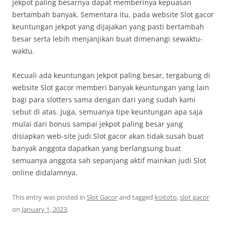
jekpot paling besarnya dapat memberinya kepuasan
bertambah banyak. Sementara itu, pada website Slot gacor
keuntungan jekpot yang dijajakan yang pasti bertambah
besar serta lebih menjanjikan buat dimenangi sewaktu-
waktu.
Kecuali ada keuntungan jekpot paling besar, tergabung di
website Slot gacor memberi banyak keuntungan yang lain
bagi para slotters sama dengan dari yang sudah kami
sebut di atas. Juga, semuanya tipe keuntungan apa saja
mulai dari bonus sampai jekpot paling besar yang
disiapkan web-site judi Slot gacor akan tidak susah buat
banyak anggota dapatkan yang berlangsung buat
semuanya anggota sah sepanjang aktif mainkan judi Slot
online didalamnya.
This entry was posted in
Slot Gacor
and tagged
koitoto
,
slot gacor
on
January 1, 2023
.