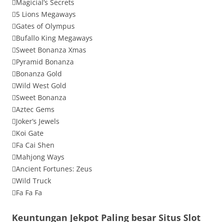
Magicial’s Secrets
5 Lions Megaways
Gates of Olympus
Bufallo King Megaways
Sweet Bonanza Xmas
Pyramid Bonanza
Bonanza Gold
Wild West Gold
Sweet Bonanza
Aztec Gems
Joker’s Jewels
Koi Gate
Fa Cai Shen
Mahjong Ways
Ancient Fortunes: Zeus
Wild Truck
Fa Fa Fa
Keuntungan Jekpot Paling besar Situs Slot