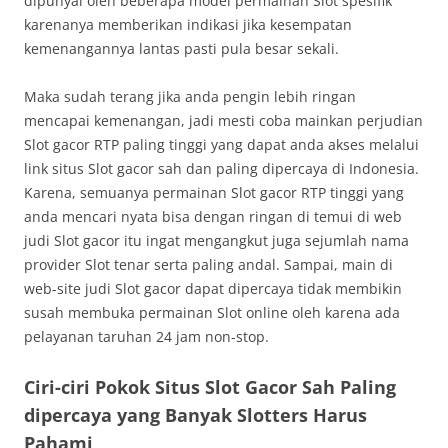
dipunyai oleh beberapa model permainan Slot spesifik
karenanya memberikan indikasi jika kesempatan
kemenangannya lantas pasti pula besar sekali.
Maka sudah terang jika anda pengin lebih ringan
mencapai kemenangan, jadi mesti coba mainkan perjudian
Slot gacor RTP paling tinggi yang dapat anda akses melalui
link situs Slot gacor sah dan paling dipercaya di Indonesia.
Karena, semuanya permainan Slot gacor RTP tinggi yang
anda mencari nyata bisa dengan ringan di temui di web
judi Slot gacor itu ingat mengangkut juga sejumlah nama
provider Slot tenar serta paling andal. Sampai, main di
web-site judi Slot gacor dapat dipercaya tidak membikin
susah membuka permainan Slot online oleh karena ada
pelayanan taruhan 24 jam non-stop.
Ciri-ciri Pokok Situs Slot Gacor Sah Paling
dipercaya yang Banyak Slotters Harus
Pahami