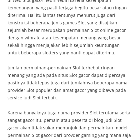
di web Slot gacor, lebih-lebih karena kesempatan
kemenangan yang pasti terjaga begitu besar atau ringan
diterima. Hal itu lantas tentunya menurut juga dari
konstruksi beberapa jenis games Slot yang disajikan
sejumlah besar merupakan permainan Slot online gacor
dengan winrate atau kesempatan menang yang besar
sekali hingga menjajakan lebih sejumlah keuntungan
untuk beberapa slotters yang nanti dapat diterima.
Jumlah permainan-permainan Slot terhebat ringan
menang yang ada pada situs Slot gacor dapat dipercaya
pastinya tidak lepas juga dari jumlahnya beberapa nama
provider Slot populer dan amat gacor yang dibawa pada
service judi Slot terbaik.
Karena banyaknya juga nama provider Slot terutama serta
sangat gacor itu, pemain atau peserta di blog judi Slot
gacor akan tidak sukar menunjuk dan permainkan model
permainan Slot gacor dari provder gaming yang mana saja