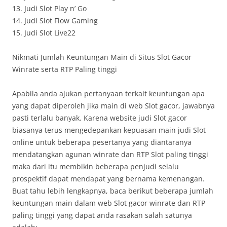
13. Judi Slot Play n’ Go
14. Judi Slot Flow Gaming
15. Judi Slot Live22
Nikmati Jumlah Keuntungan Main di Situs Slot Gacor
Winrate serta RTP Paling tinggi
Apabila anda ajukan pertanyaan terkait keuntungan apa
yang dapat diperoleh jika main di web Slot gacor, jawabnya
pasti terlalu banyak. Karena website judi Slot gacor
biasanya terus mengedepankan kepuasan main judi Slot
online untuk beberapa pesertanya yang diantaranya
mendatangkan agunan winrate dan RTP Slot paling tinggi
maka dari itu membikin beberapa penjudi selalu
prospektif dapat mendapat yang bernama kemenangan.
Buat tahu lebih lengkapnya, baca berikut beberapa jumlah
keuntungan main dalam web Slot gacor winrate dan RTP
paling tinggi yang dapat anda rasakan salah satunya