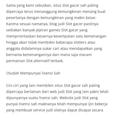
Sama yang kami sebutkan, situs Slot gacor sah paling
dipercaya terus menanggung kemungkinan menang buat
pesertanya dengan kemungkinan yang makin besar.
Karena sesuai namanya, blog judi Slot gacor pastinya
sediakan banyak jejeran games Slot gacor yang
memprioritaskan besarnya kesempatan satu kemenangan
hingga akan tidak membikin beberapa slotters atau
anggota didalamnya sukar cari atau mendapatkan yang
bernama kemenangannya dari mana saja macam
permainan Slot alternatif terbaik.
Sudah Mempunyai lisensi Sah
Ciri-ciri yang lain membikin situs Slot gacor sah paling
dipercaya berlainan dari web judi Slot yang lain yakni telah
dipunyainya suatu lisensi sah. Website judi Slot yang
punyai lisensi sah maknanya telah mempunyai ijin bekerja
yang membuat service judi slotnya dapat dicapai secara