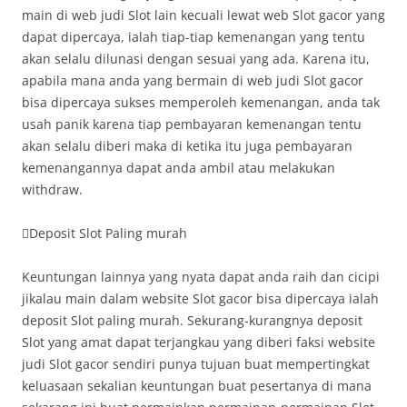
main di web judi Slot lain kecuali lewat web Slot gacor yang
dapat dipercaya, ialah tiap-tiap kemenangan yang tentu
akan selalu dilunasi dengan sesuai yang ada. Karena itu,
apabila mana anda yang bermain di web judi Slot gacor
bisa dipercaya sukses memperoleh kemenangan, anda tak
usah panik karena tiap pembayaran kemenangan tentu
akan selalu diberi maka di ketika itu juga pembayaran
kemenangannya dapat anda ambil atau melakukan
withdraw.
Deposit Slot Paling murah
Keuntungan lainnya yang nyata dapat anda raih dan cicipi
jikalau main dalam website Slot gacor bisa dipercaya ialah
deposit Slot paling murah. Sekurang-kurangnya deposit
Slot yang amat dapat terjangkau yang diberi faksi website
judi Slot gacor sendiri punya tujuan buat mempertingkat
keluasaan sekalian keuntungan buat pesertanya di mana