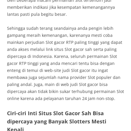
oleh beberapa macam permainan Slot tersendiri jadi
memberikan indikasi jika kesempatan kemenangannya
lantas pasti pula begitu besar.
Sehingga sudah terang seandainya anda pengin lebih
gampang meraih kemenangan, karenanya mesti coba
mainkan perjudian Slot gacor RTP paling tinggi yang dapat
anda akses melalui link situs Slot gacor sah serta paling
dipercaya di Indonesia. Karena, seluruh permainan Slot
gacor RTP tinggi yang anda mencari tentu bisa dengan
enteng di temui di web-site judi Slot gacor itu ingat
membawa juga sejumlah nama provider Slot populer dan
paling andal. Juga, main di web judi Slot gacor bisa
dipercaya akan tidak bikin sukar terhubung permainan Slot
online karena ada pelayanan taruhan 24 jam non-stop.
Ciri-ciri Inti Situs Slot Gacor Sah Bisa
dipercaya yang Banyak Slotters Mesti
Kenali