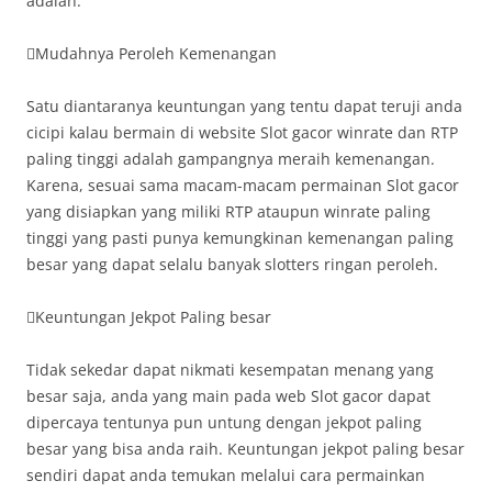
adalah:
Mudahnya Peroleh Kemenangan
Satu diantaranya keuntungan yang tentu dapat teruji anda
cicipi kalau bermain di website Slot gacor winrate dan RTP
paling tinggi adalah gampangnya meraih kemenangan.
Karena, sesuai sama macam-macam permainan Slot gacor
yang disiapkan yang miliki RTP ataupun winrate paling
tinggi yang pasti punya kemungkinan kemenangan paling
besar yang dapat selalu banyak slotters ringan peroleh.
Keuntungan Jekpot Paling besar
Tidak sekedar dapat nikmati kesempatan menang yang
besar saja, anda yang main pada web Slot gacor dapat
dipercaya tentunya pun untung dengan jekpot paling
besar yang bisa anda raih. Keuntungan jekpot paling besar
sendiri dapat anda temukan melalui cara permainkan