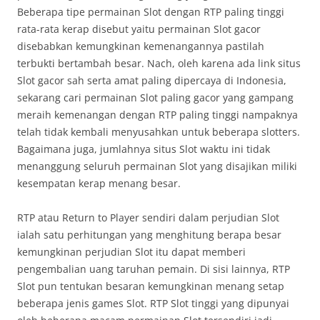
Beberapa tipe permainan Slot dengan RTP paling tinggi
rata-rata kerap disebut yaitu permainan Slot gacor
disebabkan kemungkinan kemenangannya pastilah
terbukti bertambah besar. Nach, oleh karena ada link situs
Slot gacor sah serta amat paling dipercaya di Indonesia,
sekarang cari permainan Slot paling gacor yang gampang
meraih kemenangan dengan RTP paling tinggi nampaknya
telah tidak kembali menyusahkan untuk beberapa slotters.
Bagaimana juga, jumlahnya situs Slot waktu ini tidak
menanggung seluruh permainan Slot yang disajikan miliki
kesempatan kerap menang besar.
RTP atau Return to Player sendiri dalam perjudian Slot
ialah satu perhitungan yang menghitung berapa besar
kemungkinan perjudian Slot itu dapat memberi
pengembalian uang taruhan pemain. Di sisi lainnya, RTP
Slot pun tentukan besaran kemungkinan menang setap
beberapa jenis games Slot. RTP Slot tinggi yang dipunyai