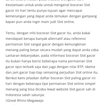
Keutamaan untuk anda untuk mengenal bocoran Slot
gacor ini hari tentu punya tujuan agar mencapai
kemenangan yang dapat anda temukan dengan gampang
kapan pun anda ingin main judi Slot online.
Tentu, dengan info bocoran Slot gacor itu, anda bakal
mendapati berapa banyak alternatif atau referensi
permainan Slot sangat gacor dengan kemungkinan
menang paling besar secara mudah yang dapat anda coba.
Lantaran kebanyakan, pada informasi bocoran Slot gacor
itu bukan hanya berisi beberapa nama permainan Slot
gacor opsi terbaik saja dan juga dengan nilai RTP, skema
dan jam gacor tiap-tiap semasing perjudian Slot online itu.
Berikut kami jelaskan daftar bocoran Slot paling gacor ini
hari dengan beberapa tipe permainan Slot online simpel
menang yang bisa dicoba lewat website Slot gacor sah di
Indonesia salah satunya:
Great Rhino Megaways