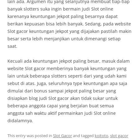
lain ada. Argumen itu yang selanjutnya membuat tiap-tiap
banyak slotters suka ingin bermain judi Slot online
karenanya keuntungan jekpot paling besarnya dapat
berikan kepuasan bisa lebih banyak. Sedang, pada website
Slot gacor keuntungan jekpot yang dijajakan pastilah makin
besar serta lebih menjanjikan untuk dimenangi setiap
saat.
Kecuali ada keuntungan jekpot paling besar, masuk dalam
website Slot gacor memberinya banyak keuntungan yang
lain untuk beberapa slotters seperti dari yang udah kami
sebut di atas. Juga, seluruhnya type keuntungan apa saja
dimulai dari bonus sampai jekpot paling besar yang
disiapkan blog judi Slot gacor akan tidak sukar untuk
beberapa anggota capai yang berjalan buat semua
anggota sah waktu aktif permainkan judi Slot online
didalamnya.
This entry was posted in
Slot Gacor
and tagged
koitoto
,
slot gacor