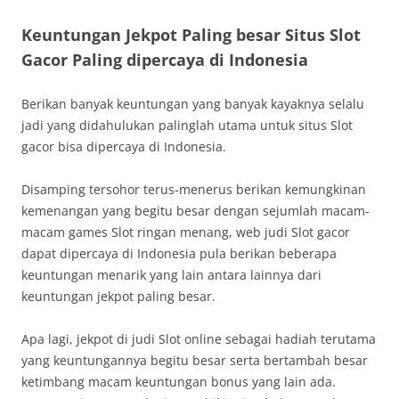
Keuntungan Jekpot Paling besar Situs Slot
Gacor Paling dipercaya di Indonesia
Berikan banyak keuntungan yang banyak kayaknya selalu
jadi yang didahulukan palinglah utama untuk situs Slot
gacor bisa dipercaya di Indonesia.
Disamping tersohor terus-menerus berikan kemungkinan
kemenangan yang begitu besar dengan sejumlah macam-
macam games Slot ringan menang, web judi Slot gacor
dapat dipercaya di Indonesia pula berikan beberapa
keuntungan menarik yang lain antara lainnya dari
keuntungan jekpot paling besar.
Apa lagi, jekpot di judi Slot online sebagai hadiah terutama
yang keuntungannya begitu besar serta bertambah besar
ketimbang macam keuntungan bonus yang lain ada.