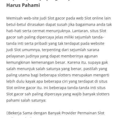
Harus Pahami
Memisah web-site judi Slot gacor pada web Slot online lain
betul-betul dirasakan dapat susah jika bagaimana anda tak
hati-hati serta cermat menunjuknya. Lantaran, situs Slot
gacor sah paling dipercaya jelas miliki sejumlah tanda-
tanda inti serta pribadi yang tak terdapat pada website
judi Slot umumnya, terpenting dari sejumlah sarana
pelayanan judinya yang dapat memberinya agunan
kemungkinan kemenangan besar. Karena itu, supaya gak
salah menunjuk salah satunya yang benar, pastilah yang
paling utama bagi beberapa slotters merupakan mengerti
lebih dulu kayak apa beberapa ciri yang terdapat di situs
Slot online gacor itu. Ini beberapa tanda-tanda inti situs
Slot gacor sah paling dipercaya yang wajib banyak slotters
pahami salah satunya:
Bekerja Sama dengan Banyak Provider Permainan Slot