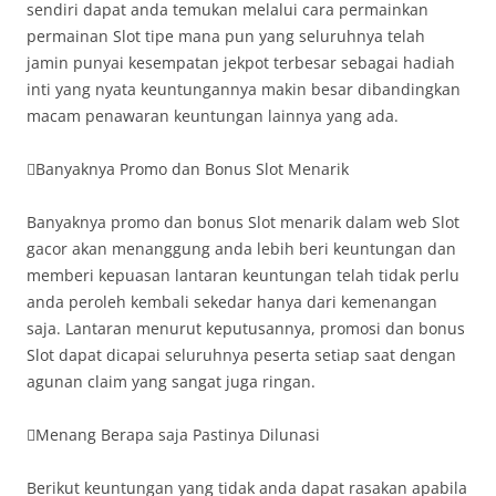
sendiri dapat anda temukan melalui cara permainkan
permainan Slot tipe mana pun yang seluruhnya telah
jamin punyai kesempatan jekpot terbesar sebagai hadiah
inti yang nyata keuntungannya makin besar dibandingkan
macam penawaran keuntungan lainnya yang ada.
Banyaknya Promo dan Bonus Slot Menarik
Banyaknya promo dan bonus Slot menarik dalam web Slot
gacor akan menanggung anda lebih beri keuntungan dan
memberi kepuasan lantaran keuntungan telah tidak perlu
anda peroleh kembali sekedar hanya dari kemenangan
saja. Lantaran menurut keputusannya, promosi dan bonus
Slot dapat dicapai seluruhnya peserta setiap saat dengan
agunan claim yang sangat juga ringan.
Menang Berapa saja Pastinya Dilunasi
Berikut keuntungan yang tidak anda dapat rasakan apabila