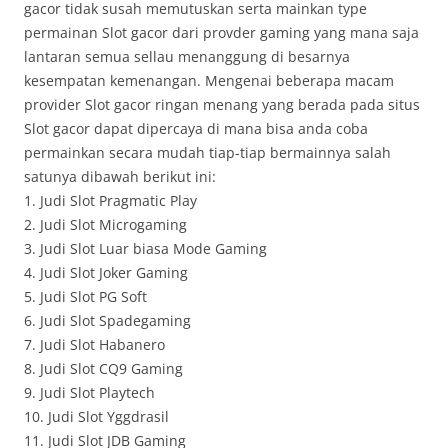
gacor tidak susah memutuskan serta mainkan type
permainan Slot gacor dari provder gaming yang mana saja
lantaran semua sellau menanggung di besarnya
kesempatan kemenangan. Mengenai beberapa macam
provider Slot gacor ringan menang yang berada pada situs
Slot gacor dapat dipercaya di mana bisa anda coba
permainkan secara mudah tiap-tiap bermainnya salah
satunya dibawah berikut ini:
1. Judi Slot Pragmatic Play
2. Judi Slot Microgaming
3. Judi Slot Luar biasa Mode Gaming
4. Judi Slot Joker Gaming
5. Judi Slot PG Soft
6. Judi Slot Spadegaming
7. Judi Slot Habanero
8. Judi Slot CQ9 Gaming
9. Judi Slot Playtech
10. Judi Slot Yggdrasil
11. Judi Slot JDB Gaming