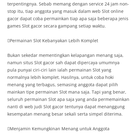
terpentingnya. Sebab memang dengan service 24 jam non-
stop itu, tiap anggota yang masuk dalam web Slot online
gacor dapat coba permainkan tiap apa saja beberapa jenis
games Slot gacor secara gampang setiap waktu.
Permainan Slot Kebanyakan Lebih Komplet
Bukan sekedar mementingkan kelapangan menang saja,
namun situs Slot gacor sah dapat dipercaya umumnya
pula punyai ciri-ciri lain ialah permainan Slot yang
normalnya lebih komplet. Hasilnya, untuk coba hoki
menang yang terbagus, semasing anggota dapat pilih
mainkan tipe permainan Slot mana saja. Tapi yang benar,
seluruh permainan Slot apa saja yang anda permemainkan
nanti di web judi Slot gacor tentunya dapat menanggung
kesempatan menang besar sekali serta simpel diterima.
Menjamin Kemungkinan Menang untuk Anggota