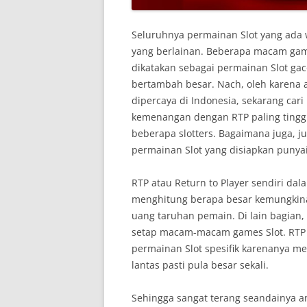
Seluruhnya permainan Slot yang ada 
yang berlainan. Beberapa macam game
dikatakan sebagai permainan Slot ga
bertambah besar. Nach, oleh karena ad
dipercaya di Indonesia, sekarang car
kemenangan dengan RTP paling tingg
beberapa slotters. Bagaimana juga, 
permainan Slot yang disiapkan punya
RTP atau Return to Player sendiri dal
menghitung berapa besar kemungkina
uang taruhan pemain. Di lain bagian
setap macam-macam games Slot. RTP 
permainan Slot spesifik karenanya m
lantas pasti pula besar sekali.
Sehingga sangat terang seandainya a