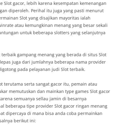
e Slot gacor, lebih karena kesempatan kemenangan
ngan diperoleh. Perihal itu juga yang pasti menurut
ermainan Slot yang disajikan mayoritas ialah
winrate atau kemungkinan menang yang besar sekali
untungan untuk beberapa slotters yang selanjutnya
terbaik gampang menang yang berada di situs Slot
k lepas juga dari jumlahnya beberapa nama provider
digotong pada pelayanan judi Slot terbaik.
t terutama serta sangat gacor itu, pemain atau
 sukar memutuskan dan mainkan type games Slot gacor
karena semuanya sellau jamin di besarnya
 beberapa tipe provider Slot gacor ringan menang
apat dipercaya di mana bisa anda coba permainkan
lnya berikut ini: