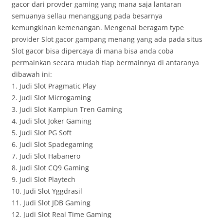
gacor dari provder gaming yang mana saja lantaran
semuanya sellau menanggung pada besarnya
kemungkinan kemenangan. Mengenai beragam type
provider Slot gacor gampang menang yang ada pada situs
Slot gacor bisa dipercaya di mana bisa anda coba
permainkan secara mudah tiap bermainnya di antaranya
dibawah ini:
1. Judi Slot Pragmatic Play
2. Judi Slot Microgaming
3. Judi Slot Kampiun Tren Gaming
4. Judi Slot Joker Gaming
5. Judi Slot PG Soft
6. Judi Slot Spadegaming
7. Judi Slot Habanero
8. Judi Slot CQ9 Gaming
9. Judi Slot Playtech
10. Judi Slot Yggdrasil
11. Judi Slot JDB Gaming
12. Judi Slot Real Time Gaming