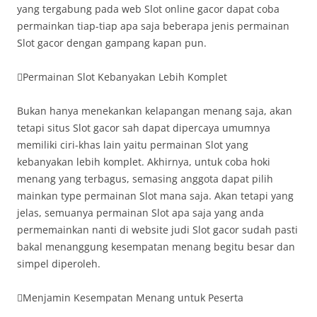
yang tergabung pada web Slot online gacor dapat coba
permainkan tiap-tiap apa saja beberapa jenis permainan
Slot gacor dengan gampang kapan pun.
Permainan Slot Kebanyakan Lebih Komplet
Bukan hanya menekankan kelapangan menang saja, akan
tetapi situs Slot gacor sah dapat dipercaya umumnya
memiliki ciri-khas lain yaitu permainan Slot yang
kebanyakan lebih komplet. Akhirnya, untuk coba hoki
menang yang terbagus, semasing anggota dapat pilih
mainkan type permainan Slot mana saja. Akan tetapi yang
jelas, semuanya permainan Slot apa saja yang anda
permemainkan nanti di website judi Slot gacor sudah pasti
bakal menanggung kesempatan menang begitu besar dan
simpel diperoleh.
Menjamin Kesempatan Menang untuk Peserta