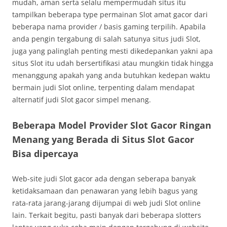
mudah, aman serta selalu mempermudah situs itu
tampilkan beberapa type permainan Slot amat gacor dari
beberapa nama provider / basis gaming terpilih. Apabila
anda pengin tergabung di salah satunya situs judi Slot,
juga yang palinglah penting mesti dikedepankan yakni apa
situs Slot itu udah bersertifikasi atau mungkin tidak hingga
menanggung apakah yang anda butuhkan kedepan waktu
bermain judi Slot online, terpenting dalam mendapat
alternatif judi Slot gacor simpel menang.
Beberapa Model Provider Slot Gacor Ringan
Menang yang Berada di Situs Slot Gacor
Bisa dipercaya
Web-site judi Slot gacor ada dengan seberapa banyak
ketidaksamaan dan penawaran yang lebih bagus yang
rata-rata jarang-jarang dijumpai di web judi Slot online
lain. Terkait begitu, pasti banyak dari beberapa slotters