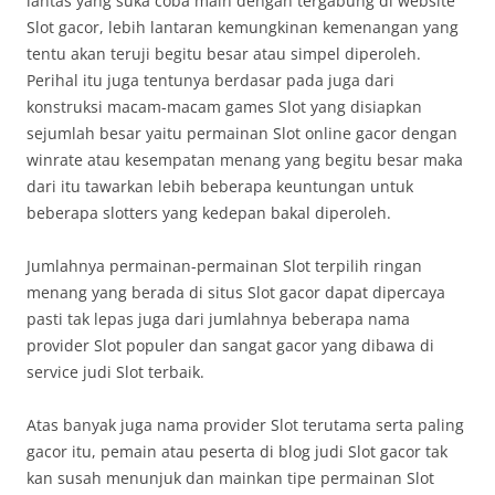
lantas yang suka coba main dengan tergabung di website
Slot gacor, lebih lantaran kemungkinan kemenangan yang
tentu akan teruji begitu besar atau simpel diperoleh.
Perihal itu juga tentunya berdasar pada juga dari
konstruksi macam-macam games Slot yang disiapkan
sejumlah besar yaitu permainan Slot online gacor dengan
winrate atau kesempatan menang yang begitu besar maka
dari itu tawarkan lebih beberapa keuntungan untuk
beberapa slotters yang kedepan bakal diperoleh.
Jumlahnya permainan-permainan Slot terpilih ringan
menang yang berada di situs Slot gacor dapat dipercaya
pasti tak lepas juga dari jumlahnya beberapa nama
provider Slot populer dan sangat gacor yang dibawa di
service judi Slot terbaik.
Atas banyak juga nama provider Slot terutama serta paling
gacor itu, pemain atau peserta di blog judi Slot gacor tak
kan susah menunjuk dan mainkan tipe permainan Slot