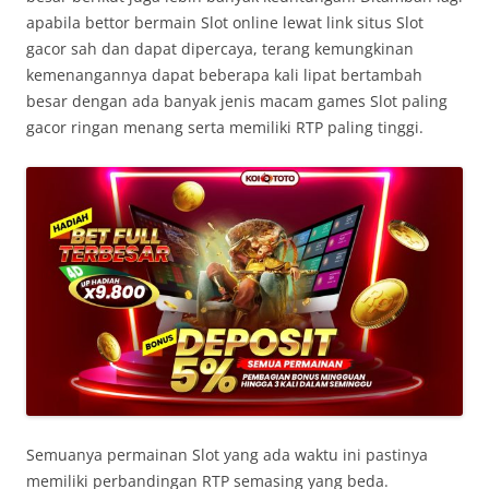
apabila bettor bermain Slot online lewat link situs Slot
gacor sah dan dapat dipercaya, terang kemungkinan
kemenangannya dapat beberapa kali lipat bertambah
besar dengan ada banyak jenis macam games Slot paling
gacor ringan menang serta memiliki RTP paling tinggi.
Semuanya permainan Slot yang ada waktu ini pastinya
memiliki perbandingan RTP semasing yang beda.