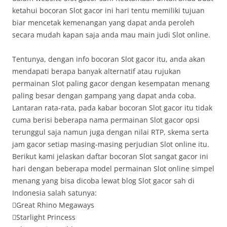
ketahui bocoran Slot gacor ini hari tentu memiliki tujuan
biar mencetak kemenangan yang dapat anda peroleh
secara mudah kapan saja anda mau main judi Slot online.
Tentunya, dengan info bocoran Slot gacor itu, anda akan
mendapati berapa banyak alternatif atau rujukan
permainan Slot paling gacor dengan kesempatan menang
paling besar dengan gampang yang dapat anda coba.
Lantaran rata-rata, pada kabar bocoran Slot gacor itu tidak
cuma berisi beberapa nama permainan Slot gacor opsi
terunggul saja namun juga dengan nilai RTP, skema serta
jam gacor setiap masing-masing perjudian Slot online itu.
Berikut kami jelaskan daftar bocoran Slot sangat gacor ini
hari dengan beberapa model permainan Slot online simpel
menang yang bisa dicoba lewat blog Slot gacor sah di
Indonesia salah satunya:
Great Rhino Megaways
Starlight Princess