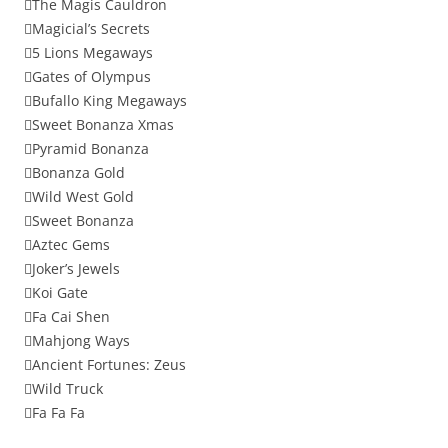
The Magis Cauldron
Magicial’s Secrets
5 Lions Megaways
Gates of Olympus
Bufallo King Megaways
Sweet Bonanza Xmas
Pyramid Bonanza
Bonanza Gold
Wild West Gold
Sweet Bonanza
Aztec Gems
Joker’s Jewels
Koi Gate
Fa Cai Shen
Mahjong Ways
Ancient Fortunes: Zeus
Wild Truck
Fa Fa Fa