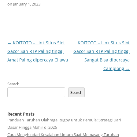
on
January 1, 2023
.
Post
←
KOITOTO – Link Situs Slot
KOITOTO – Link Situs Slot
navigation
Gacor Sah RTP Paling tinggi
Gacor Sah RTP Paling tinggi
Amat Paling dipercaya Cilawu
Sangat Bisa dipercaya
Camplong
→
Search
Search
Recent Posts
Panduan Taruhan Olahraga Rugby untuk Pemula: Strategi Dari
Dasar Hingga Mahir di 2026
Cara Menghindari Kesalahan Umum Saat Memasang Taruhan