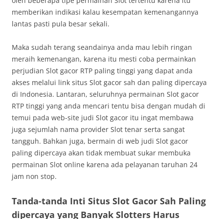
oleh beberapa tipe permainan Slot tertentu karena itu
memberikan indikasi kalau kesempatan kemenangannya
lantas pasti pula besar sekali.
Maka sudah terang seandainya anda mau lebih ringan
meraih kemenangan, karena itu mesti coba permainkan
perjudian Slot gacor RTP paling tinggi yang dapat anda
akses melalui link situs Slot gacor sah dan paling dipercaya
di Indonesia. Lantaran, seluruhnya permainan Slot gacor
RTP tinggi yang anda mencari tentu bisa dengan mudah di
temui pada web-site judi Slot gacor itu ingat membawa
juga sejumlah nama provider Slot tenar serta sangat
tangguh. Bahkan juga, bermain di web judi Slot gacor
paling dipercaya akan tidak membuat sukar membuka
permainan Slot online karena ada pelayanan taruhan 24
jam non stop.
Tanda-tanda Inti Situs Slot Gacor Sah Paling
dipercaya yang Banyak Slotters Harus