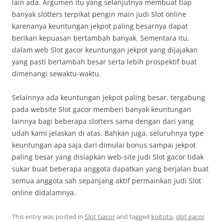
lain ada. Argumen itu yang selanjutnya membuat tiap
banyak slotters terpikat pengin main judi Slot online
karenanya keuntungan jekpot paling besarnya dapat
berikan kepuasan bertambah banyak. Sementara itu,
dalam web Slot gacor keuntungan jekpot yang dijajakan
yang pasti bertambah besar serta lebih prospektif buat
dimenangi sewaktu-waktu.
Selainnya ada keuntungan jekpot paling besar, tergabung
pada website Slot gacor memberi banyak keuntungan
lainnya bagi beberapa slotters sama dengan dari yang
udah kami jelaskan di atas. Bahkan juga, seluruhnya type
keuntungan apa saja dari dimulai bonus sampai jekpot
paling besar yang disiapkan web-site judi Slot gacor tidak
sukar buat beberapa anggota dapatkan yang berjalan buat
semua anggota sah sepanjang aktif permainkan judi Slot
online didalamnya.
This entry was posted in
Slot Gacor
and tagged
koitoto
,
slot gacor