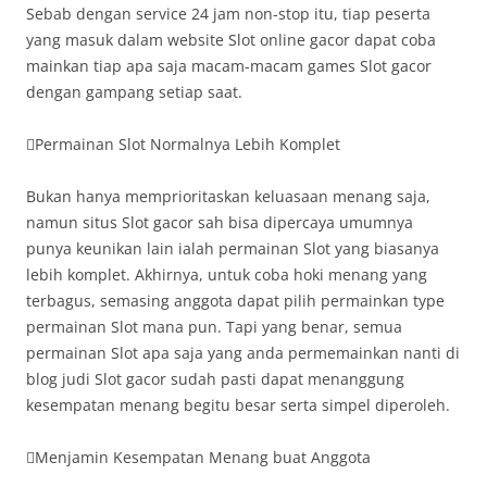
Sebab dengan service 24 jam non-stop itu, tiap peserta
yang masuk dalam website Slot online gacor dapat coba
mainkan tiap apa saja macam-macam games Slot gacor
dengan gampang setiap saat.
Permainan Slot Normalnya Lebih Komplet
Bukan hanya memprioritaskan keluasaan menang saja,
namun situs Slot gacor sah bisa dipercaya umumnya
punya keunikan lain ialah permainan Slot yang biasanya
lebih komplet. Akhirnya, untuk coba hoki menang yang
terbagus, semasing anggota dapat pilih permainkan type
permainan Slot mana pun. Tapi yang benar, semua
permainan Slot apa saja yang anda permemainkan nanti di
blog judi Slot gacor sudah pasti dapat menanggung
kesempatan menang begitu besar serta simpel diperoleh.
Menjamin Kesempatan Menang buat Anggota