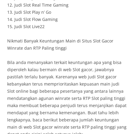
12. Judi Slot Real Time Gaming
13. Judi Slot Play n’ Go
14. Judi Slot Flow Gaming
15. Judi Slot Live22
Nikmati Banyak Keuntungan Main di Situs Slot Gacor
Winrate dan RTP Paling tinggi
Bila anda menanyakan terkait keuntungan apa yang bisa
diperoleh kalau bermain di web Slot gacor, jawabnya
pastilah terlalu banyak. Karenanya web judi Slot gacor
kebanyakan terus memprioritaskan kepuasan main judi
Slot online bagi beberapa pesertanya yang antara lainnya
mendatangkan agunan winrate serta RTP Slot paling tinggi
maka membuat beberapa penjudi terus menjanjikan dapat
mendapat yang bernama kemenangan. Buat tahu lebih
lengkapnya, baca berikut beberapa jumlah keuntungan
main di web Slot gacor winrate serta RTP paling tinggi yang