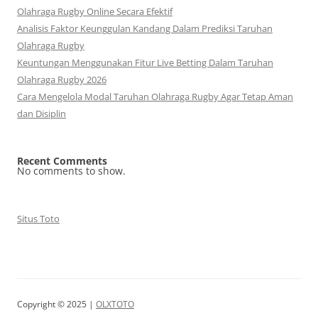
Olahraga Rugby Online Secara Efektif
Analisis Faktor Keunggulan Kandang Dalam Prediksi Taruhan
Olahraga Rugby
Keuntungan Menggunakan Fitur Live Betting Dalam Taruhan
Olahraga Rugby 2026
Cara Mengelola Modal Taruhan Olahraga Rugby Agar Tetap Aman
dan Disiplin
Recent Comments
No comments to show.
Situs Toto
Copyright © 2025 |
OLXTOTO