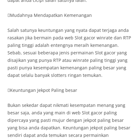
dapat anda cicipi salah satunya ialah:
Mudahnya Mendapatkan Kemenangan
Salah satunya keuntungan yang nyata dapat terjaga anda
rasakan jika bermain pada web Slot gacor winrate dan RTP
paling tinggi adalah entengnya meraih kemenangan.
Sebab, sesuai beberapa jenis permainan Slot gacor yang
disajikan yang punya RTP atau winrate paling tinggi yang
pasti punya kesempatan kemenangan paling besar yang
dapat selalu banyak slotters ringan temukan.
Keuntungan Jekpot Paling besar
Bukan sekedar dapat nikmati kesempatan menang yang
besar saja, anda yang main di web Slot gacor paling
dipercaya yang pasti mujur dengan jekpot paling besar
yang bisa anda dapatkan. Keuntungan jekpot paling besar
sendiri dapat anda temukan secara permainkan