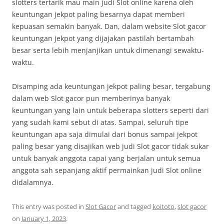
slotters tertarik mau main judi Slot online karena oleh
keuntungan jekpot paling besarnya dapat memberi
kepuasan semakin banyak. Dan, dalam website Slot gacor
keuntungan jekpot yang dijajakan pastilah bertambah
besar serta lebih menjanjikan untuk dimenangi sewaktu-
waktu.
Disamping ada keuntungan jekpot paling besar, tergabung
dalam web Slot gacor pun memberinya banyak
keuntungan yang lain untuk beberapa slotters seperti dari
yang sudah kami sebut di atas. Sampai, seluruh tipe
keuntungan apa saja dimulai dari bonus sampai jekpot
paling besar yang disajikan web judi Slot gacor tidak sukar
untuk banyak anggota capai yang berjalan untuk semua
anggota sah sepanjang aktif permainkan judi Slot online
didalamnya.
This entry was posted in
Slot Gacor
and tagged
koitoto
,
slot gacor
on
January 1, 2023
.