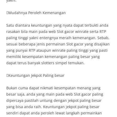
yakni:
Mudahnya Peroleh Kemenangan
Satu diantara keuntungan yang nyata dapat terbukti anda
rasakan bila main pada web Slot gacor winrate serta RTP
paling tinggi yakni entengnya meraih kemenangan. Sebab,
sesuai beberapa jenis permainan Slot gacor yang disajikan
yang punyai RTP ataupun winrate paling tinggi yang pasti
memiliki kesempatan kemenangan paling besar yang
dapat terus banyak slotters simpel temukan.
Keuntungan Jekpot Paling besar
Bukan cuma dapat nikmati kesempatan menang yang
besar saja, anda yang main pada web Slot gacor paling
dipercaya pastilah untung dengan jekpot paling besar
yang bisa anda raih. Keuntungan jekpot paling besar
sendiri dapat anda peroleh lewat langkah permainkan