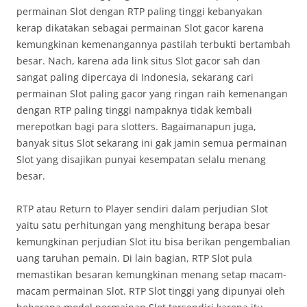
permainan Slot dengan RTP paling tinggi kebanyakan
kerap dikatakan sebagai permainan Slot gacor karena
kemungkinan kemenangannya pastilah terbukti bertambah
besar. Nach, karena ada link situs Slot gacor sah dan
sangat paling dipercaya di Indonesia, sekarang cari
permainan Slot paling gacor yang ringan raih kemenangan
dengan RTP paling tinggi nampaknya tidak kembali
merepotkan bagi para slotters. Bagaimanapun juga,
banyak situs Slot sekarang ini gak jamin semua permainan
Slot yang disajikan punyai kesempatan selalu menang
besar.
RTP atau Return to Player sendiri dalam perjudian Slot
yaitu satu perhitungan yang menghitung berapa besar
kemungkinan perjudian Slot itu bisa berikan pengembalian
uang taruhan pemain. Di lain bagian, RTP Slot pula
memastikan besaran kemungkinan menang setap macam-
macam permainan Slot. RTP Slot tinggi yang dipunyai oleh