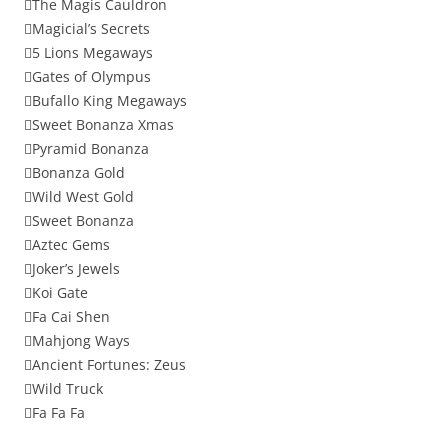
The Magis Cauldron
Magicial’s Secrets
5 Lions Megaways
Gates of Olympus
Bufallo King Megaways
Sweet Bonanza Xmas
Pyramid Bonanza
Bonanza Gold
Wild West Gold
Sweet Bonanza
Aztec Gems
Joker’s Jewels
Koi Gate
Fa Cai Shen
Mahjong Ways
Ancient Fortunes: Zeus
Wild Truck
Fa Fa Fa