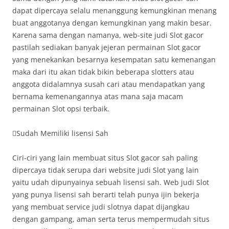
dapat dipercaya selalu menanggung kemungkinan menang
buat anggotanya dengan kemungkinan yang makin besar.
Karena sama dengan namanya, web-site judi Slot gacor
pastilah sediakan banyak jejeran permainan Slot gacor
yang menekankan besarnya kesempatan satu kemenangan
maka dari itu akan tidak bikin beberapa slotters atau
anggota didalamnya susah cari atau mendapatkan yang
bernama kemenangannya atas mana saja macam
permainan Slot opsi terbaik.
Sudah Memiliki lisensi Sah
Ciri-ciri yang lain membuat situs Slot gacor sah paling
dipercaya tidak serupa dari website judi Slot yang lain
yaitu udah dipunyainya sebuah lisensi sah. Web judi Slot
yang punya lisensi sah berarti telah punya ijin bekerja
yang membuat service judi slotnya dapat dijangkau
dengan gampang, aman serta terus mempermudah situs