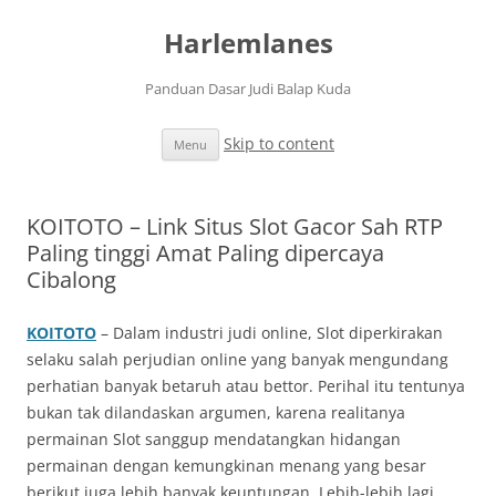
Harlemlanes
Panduan Dasar Judi Balap Kuda
Skip to content
Menu
KOITOTO – Link Situs Slot Gacor Sah RTP
Paling tinggi Amat Paling dipercaya
Cibalong
KOITOTO
– Dalam industri judi online, Slot diperkirakan
selaku salah perjudian online yang banyak mengundang
perhatian banyak betaruh atau bettor. Perihal itu tentunya
bukan tak dilandaskan argumen, karena realitanya
permainan Slot sanggup mendatangkan hidangan
permainan dengan kemungkinan menang yang besar
berikut juga lebih banyak keuntungan. Lebih-lebih lagi