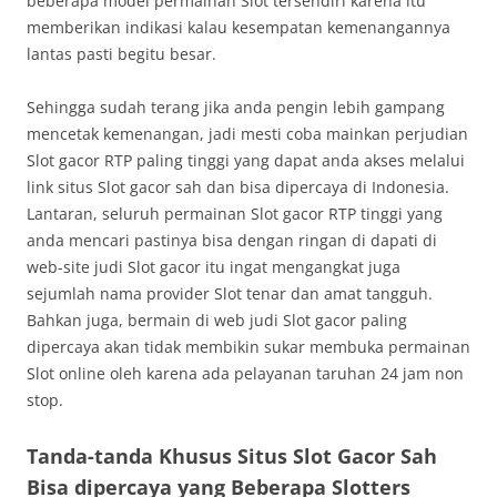
beberapa model permainan Slot tersendiri karena itu
memberikan indikasi kalau kesempatan kemenangannya
lantas pasti begitu besar.
Sehingga sudah terang jika anda pengin lebih gampang
mencetak kemenangan, jadi mesti coba mainkan perjudian
Slot gacor RTP paling tinggi yang dapat anda akses melalui
link situs Slot gacor sah dan bisa dipercaya di Indonesia.
Lantaran, seluruh permainan Slot gacor RTP tinggi yang
anda mencari pastinya bisa dengan ringan di dapati di
web-site judi Slot gacor itu ingat mengangkat juga
sejumlah nama provider Slot tenar dan amat tangguh.
Bahkan juga, bermain di web judi Slot gacor paling
dipercaya akan tidak membikin sukar membuka permainan
Slot online oleh karena ada pelayanan taruhan 24 jam non
stop.
Tanda-tanda Khusus Situs Slot Gacor Sah
Bisa dipercaya yang Beberapa Slotters