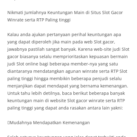
Nikmati Jumlahnya Keuntungan Main di Situs Slot Gacor
Winrate serta RTP Paling tinggi
Kalau anda ajukan pertanyaan perihal keuntungan apa
yang dapat diperoleh jika main pada web Slot gacor,
jawabnya pastilah sangat banyak. Karena web-site judi Slot
gacor biasanya selalu memprioritaskan kepuasan bermain
judi Slot online bagi beberapa member-nya yang satu
diantaranya mendatangkan agunan winrate serta RTP Slot
paling tinggi hingga membikin beberapa penjudi selalu
menjanjikan dapat mendapat yang bernama kemenangan.
Untuk tahu lebih detilnya, baca berikut beberapa banyak
keuntungan main di website Slot gacor winrate serta RTP
paling tinggi yang dapat anda rasakan antara lain yakni:
Mudahnya Mendapatkan Kemenangan