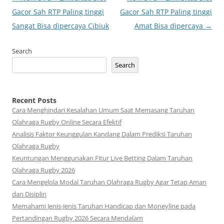
navigation
Gacor Sah RTP Paling tinggi
Gacor Sah RTP Paling tinggi
Sangat Bisa dipercaya Cibiuk
Amat Bisa dipercaya
→
Search
Search
Recent Posts
Cara Menghindari Kesalahan Umum Saat Memasang Taruhan
Olahraga Rugby Online Secara Efektif
Analisis Faktor Keunggulan Kandang Dalam Prediksi Taruhan
Olahraga Rugby
Keuntungan Menggunakan Fitur Live Betting Dalam Taruhan
Olahraga Rugby 2026
Cara Mengelola Modal Taruhan Olahraga Rugby Agar Tetap Aman
dan Disiplin
Memahami Jenis-Jenis Taruhan Handicap dan Moneyline pada
Pertandingan Rugby 2026 Secara Mendalam