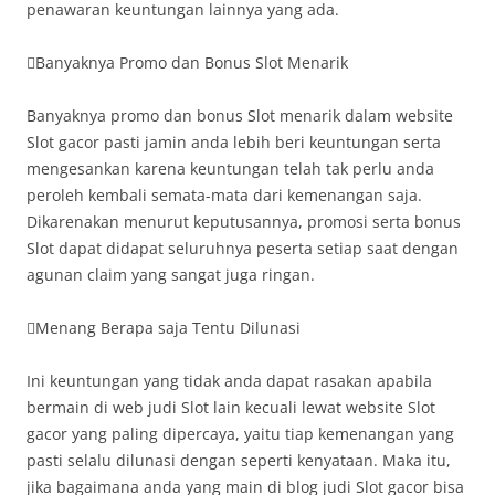
penawaran keuntungan lainnya yang ada.
Banyaknya Promo dan Bonus Slot Menarik
Banyaknya promo dan bonus Slot menarik dalam website
Slot gacor pasti jamin anda lebih beri keuntungan serta
mengesankan karena keuntungan telah tak perlu anda
peroleh kembali semata-mata dari kemenangan saja.
Dikarenakan menurut keputusannya, promosi serta bonus
Slot dapat didapat seluruhnya peserta setiap saat dengan
agunan claim yang sangat juga ringan.
Menang Berapa saja Tentu Dilunasi
Ini keuntungan yang tidak anda dapat rasakan apabila
bermain di web judi Slot lain kecuali lewat website Slot
gacor yang paling dipercaya, yaitu tiap kemenangan yang
pasti selalu dilunasi dengan seperti kenyataan. Maka itu,
jika bagaimana anda yang main di blog judi Slot gacor bisa