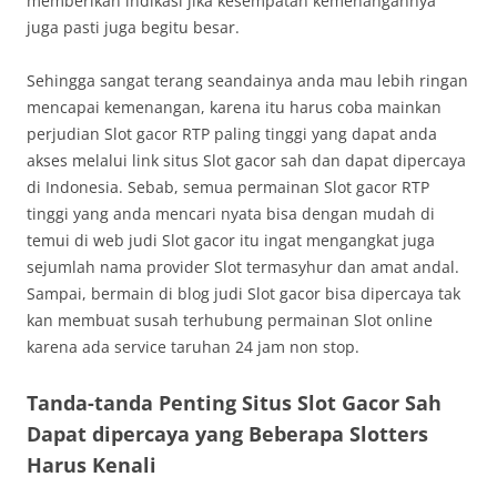
memberikan indikasi jika kesempatan kemenangannya
juga pasti juga begitu besar.
Sehingga sangat terang seandainya anda mau lebih ringan
mencapai kemenangan, karena itu harus coba mainkan
perjudian Slot gacor RTP paling tinggi yang dapat anda
akses melalui link situs Slot gacor sah dan dapat dipercaya
di Indonesia. Sebab, semua permainan Slot gacor RTP
tinggi yang anda mencari nyata bisa dengan mudah di
temui di web judi Slot gacor itu ingat mengangkat juga
sejumlah nama provider Slot termasyhur dan amat andal.
Sampai, bermain di blog judi Slot gacor bisa dipercaya tak
kan membuat susah terhubung permainan Slot online
karena ada service taruhan 24 jam non stop.
Tanda-tanda Penting Situs Slot Gacor Sah
Dapat dipercaya yang Beberapa Slotters
Harus Kenali