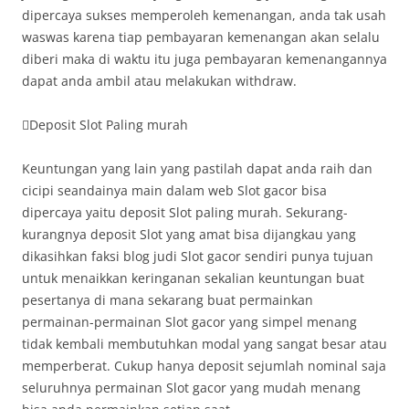
dipercaya sukses memperoleh kemenangan, anda tak usah
waswas karena tiap pembayaran kemenangan akan selalu
diberi maka di waktu itu juga pembayaran kemenangannya
dapat anda ambil atau melakukan withdraw.
Deposit Slot Paling murah
Keuntungan yang lain yang pastilah dapat anda raih dan
cicipi seandainya main dalam web Slot gacor bisa
dipercaya yaitu deposit Slot paling murah. Sekurang-
kurangnya deposit Slot yang amat bisa dijangkau yang
dikasihkan faksi blog judi Slot gacor sendiri punya tujuan
untuk menaikkan keringanan sekalian keuntungan buat
pesertanya di mana sekarang buat permainkan
permainan-permainan Slot gacor yang simpel menang
tidak kembali membutuhkan modal yang sangat besar atau
memperberat. Cukup hanya deposit sejumlah nominal saja
seluruhnya permainan Slot gacor yang mudah menang