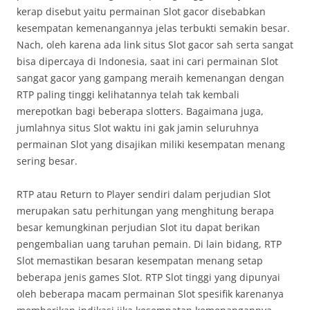
kerap disebut yaitu permainan Slot gacor disebabkan
kesempatan kemenangannya jelas terbukti semakin besar.
Nach, oleh karena ada link situs Slot gacor sah serta sangat
bisa dipercaya di Indonesia, saat ini cari permainan Slot
sangat gacor yang gampang meraih kemenangan dengan
RTP paling tinggi kelihatannya telah tak kembali
merepotkan bagi beberapa slotters. Bagaimana juga,
jumlahnya situs Slot waktu ini gak jamin seluruhnya
permainan Slot yang disajikan miliki kesempatan menang
sering besar.
RTP atau Return to Player sendiri dalam perjudian Slot
merupakan satu perhitungan yang menghitung berapa
besar kemungkinan perjudian Slot itu dapat berikan
pengembalian uang taruhan pemain. Di lain bidang, RTP
Slot memastikan besaran kesempatan menang setap
beberapa jenis games Slot. RTP Slot tinggi yang dipunyai
oleh beberapa macam permainan Slot spesifik karenanya