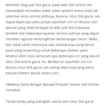
Memilah blog judi Slot gacor pada web Slot online lain
memanglah dirasakan bakal sukar apabila mana anda tak
selective serta cermat pilihnya. Karena, situs Slot gacor sah
dapat dipercaya jelas punya sejumlah ciri-ciri khusus dan
spesial yang tidak terdapat di web judi Slot biasanya,
terlebih dari beberapa layanan service judinya yang dapat
memberi agunan kemungkinan kemenangan besar. Maka,
biar tidak salah menunjuk satu diantaranya yang benar,
pasti yang terpenting untuk beberapa slotters yakni
ketahui lebih dulu semacam apa beberapa ciri yang ada di
situs Slot online gacor itu. Berikut ini sejumlah ciri-ciri
khusus situs Slot gacor sah paling dipercaya yang perlu
banyak slotters kenali antara lain:
Bekerja Sama dengan Banyak Provider Games Slot Online
Terhebat
Tanda-tanda yang palinglah utama dari situs Slot gacor