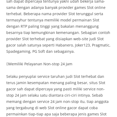
sah dapat dipercaya tentunya yakni udah bekerja sama-
sama dengan adanya banyak provider games Slot online
terhebat. Beberapa nama provider Slot terunggul serta
termasyhur tentunya memiliki model permainan Slot
dengan RTP paling tinggi yang bakalan menanggung
besarnya tiap kemungkinan kemenangan. Sebagian contoh
provider Slot terhebat yang disiapkan web-site judi Slot
gacor salah satunya seperti Habanero, Joker123, Pragmatic,
Spadegaming, PG Soft dan sebagainya.
Memiliki Pelayanan Non-stop 24 Jam
Selaku penyuplai service taruhan judi Slot terhebat dan
terus jamin kesempatan menang paling besar, situs Slot
gacor sah dapat dipercaya yang pasti miliki service non-
stop 24 jam selaku satu diantara ciri-ciri intinya. Sebab
memang dengan service 24 jam non-stop itu, tiap anggota
yang tergabung di web Slot online gacor dapat coba
permainkan tiap-tiap apa saja beberapa jenis games Slot