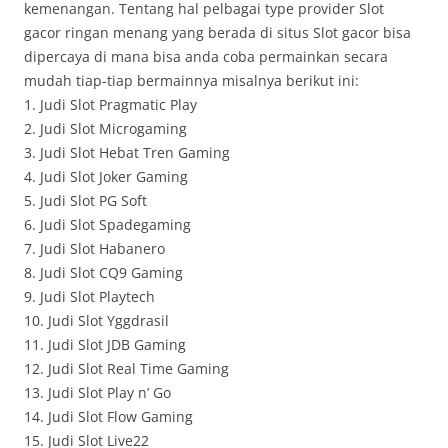
kemenangan. Tentang hal pelbagai type provider Slot
gacor ringan menang yang berada di situs Slot gacor bisa
dipercaya di mana bisa anda coba permainkan secara
mudah tiap-tiap bermainnya misalnya berikut ini:
1. Judi Slot Pragmatic Play
2. Judi Slot Microgaming
3. Judi Slot Hebat Tren Gaming
4. Judi Slot Joker Gaming
5. Judi Slot PG Soft
6. Judi Slot Spadegaming
7. Judi Slot Habanero
8. Judi Slot CQ9 Gaming
9. Judi Slot Playtech
10. Judi Slot Yggdrasil
11. Judi Slot JDB Gaming
12. Judi Slot Real Time Gaming
13. Judi Slot Play n’ Go
14. Judi Slot Flow Gaming
15. Judi Slot Live22