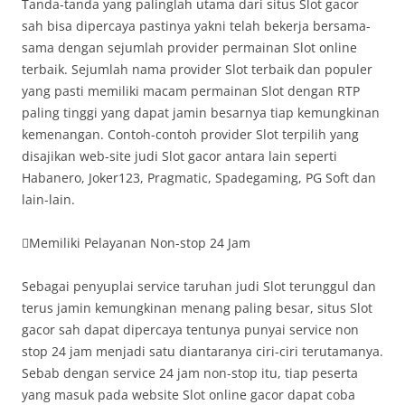
Tanda-tanda yang palinglah utama dari situs Slot gacor
sah bisa dipercaya pastinya yakni telah bekerja bersama-
sama dengan sejumlah provider permainan Slot online
terbaik. Sejumlah nama provider Slot terbaik dan populer
yang pasti memiliki macam permainan Slot dengan RTP
paling tinggi yang dapat jamin besarnya tiap kemungkinan
kemenangan. Contoh-contoh provider Slot terpilih yang
disajikan web-site judi Slot gacor antara lain seperti
Habanero, Joker123, Pragmatic, Spadegaming, PG Soft dan
lain-lain.
Memiliki Pelayanan Non-stop 24 Jam
Sebagai penyuplai service taruhan judi Slot terunggul dan
terus jamin kemungkinan menang paling besar, situs Slot
gacor sah dapat dipercaya tentunya punyai service non
stop 24 jam menjadi satu diantaranya ciri-ciri terutamanya.
Sebab dengan service 24 jam non-stop itu, tiap peserta
yang masuk pada website Slot online gacor dapat coba