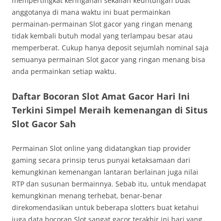
mempertingkat keringanan sekalian keuntungan buat
anggotanya di mana waktu ini buat permainkan
permainan-permainan Slot gacor yang ringan menang
tidak kembali butuh modal yang terlampau besar atau
memperberat. Cukup hanya deposit sejumlah nominal saja
semuanya permainan Slot gacor yang ringan menang bisa
anda permainkan setiap waktu.
Daftar Bocoran Slot Amat Gacor Hari Ini
Terkini Simpel Meraih kemenangan di Situs
Slot Gacor Sah
Permainan Slot online yang didatangkan tiap provider
gaming secara prinsip terus punyai ketaksamaan dari
kemungkinan kemenangan lantaran berlainan juga nilai
RTP dan susunan bermainnya. Sebab itu, untuk mendapat
kemungkinan menang terhebat, benar-benar
direkomendasikan untuk beberapa slotters buat ketahui
juga data bocoran Slot sangat gacor terakhir ini hari yang