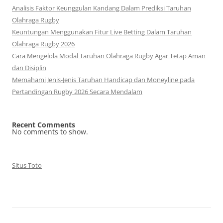
Analisis Faktor Keunggulan Kandang Dalam Prediksi Taruhan
Olahraga Rugby
Keuntungan Menggunakan Fitur Live Betting Dalam Taruhan
Olahraga Rugby 2026
Cara Mengelola Modal Taruhan Olahraga Rugby Agar Tetap Aman
dan Disiplin
Memahami Jenis-Jenis Taruhan Handicap dan Moneyline pada
Pertandingan Rugby 2026 Secara Mendalam
Recent Comments
No comments to show.
Situs Toto