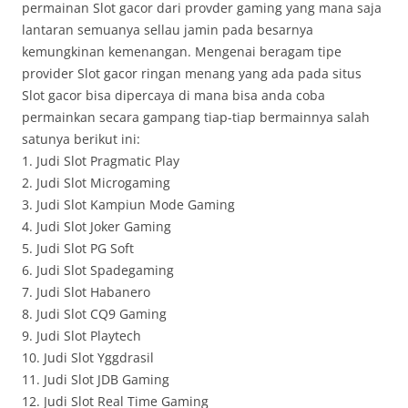
permainan Slot gacor dari provder gaming yang mana saja
lantaran semuanya sellau jamin pada besarnya
kemungkinan kemenangan. Mengenai beragam tipe
provider Slot gacor ringan menang yang ada pada situs
Slot gacor bisa dipercaya di mana bisa anda coba
permainkan secara gampang tiap-tiap bermainnya salah
satunya berikut ini:
1. Judi Slot Pragmatic Play
2. Judi Slot Microgaming
3. Judi Slot Kampiun Mode Gaming
4. Judi Slot Joker Gaming
5. Judi Slot PG Soft
6. Judi Slot Spadegaming
7. Judi Slot Habanero
8. Judi Slot CQ9 Gaming
9. Judi Slot Playtech
10. Judi Slot Yggdrasil
11. Judi Slot JDB Gaming
12. Judi Slot Real Time Gaming