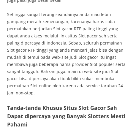
juga pasti juga besar sekali.
Sehingga sangat terang seandainya anda mau lebih
gampang meraih kemenangan, karenanya harus coba
permainkan perjudian Slot gacor RTP paling tinggi yang
dapat anda akses melalui link situs Slot gacor sah serta
paling dipercaya di Indonesia. Sebab, seluruh permainan
Slot gacor RTP tinggi yang anda mencari jelas bisa dengan
mudah di temui pada web-site judi Slot gacor itu ingat
membawa juga beberapa nama provider Slot populer serta
sangat tangguh. Bahkan juga, main di web-site judi Slot
gacor bisa dipercaya akan tidak bikin sukar membuka
permainan Slot online oleh karena ada service taruhan 24
jam non-stop.
Tanda-tanda Khusus Situs Slot Gacor Sah
Dapat dipercaya yang Banyak Slotters Mesti
Pahami