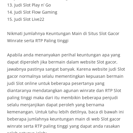
13. Judi Slot Play n’ Go
14. Judi Slot Flow Gaming
15. Judi Slot Live22
Nikmati Jumlahnya Keuntungan Main di Situs Slot Gacor
Winrate serta RTP Paling tinggi
Apabila anda menanyakan perihal keuntungan apa yang
dapat diperoleh jika bermain dalam website Slot gacor,
jawabnya pastinya sangat banyak. Karena website judi Slot
gacor normalnya selalu mementingkan kepuasan bermain
judi Slot online untuk beberapa pesertanya yang
diantaranya mendatangkan agunan winrate dan RTP Slot
paling tinggi maka dari itu membikin beberapa penjudi
selalu menjanjikan dapat peroleh yang bernama
kemenangan. Untuk tahu lebih detilnya, baca di bawah ini
beberapa jumlahnya keuntungan main di web Slot gacor
winrate serta RTP paling tinggi yang dapat anda rasakan