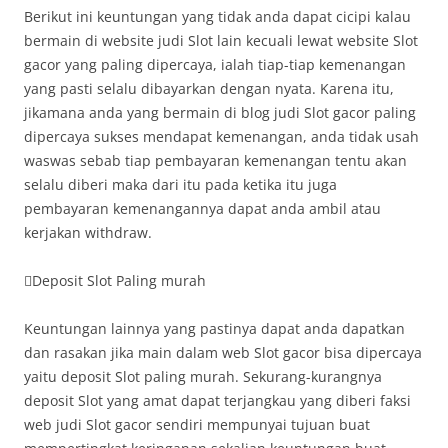
Berikut ini keuntungan yang tidak anda dapat cicipi kalau
bermain di website judi Slot lain kecuali lewat website Slot
gacor yang paling dipercaya, ialah tiap-tiap kemenangan
yang pasti selalu dibayarkan dengan nyata. Karena itu,
jikamana anda yang bermain di blog judi Slot gacor paling
dipercaya sukses mendapat kemenangan, anda tidak usah
waswas sebab tiap pembayaran kemenangan tentu akan
selalu diberi maka dari itu pada ketika itu juga
pembayaran kemenangannya dapat anda ambil atau
kerjakan withdraw.
Deposit Slot Paling murah
Keuntungan lainnya yang pastinya dapat anda dapatkan
dan rasakan jika main dalam web Slot gacor bisa dipercaya
yaitu deposit Slot paling murah. Sekurang-kurangnya
deposit Slot yang amat dapat terjangkau yang diberi faksi
web judi Slot gacor sendiri mempunyai tujuan buat