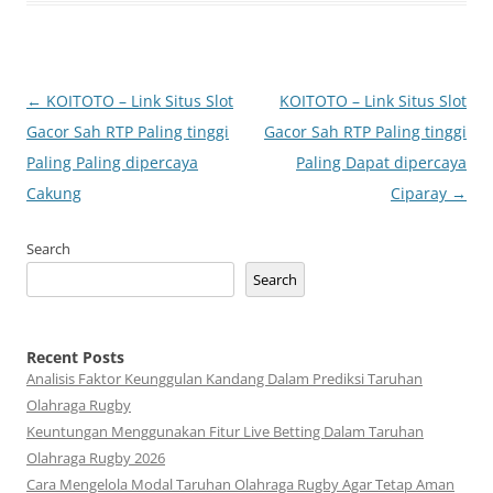
Post
←
KOITOTO – Link Situs Slot
KOITOTO – Link Situs Slot
navigation
Gacor Sah RTP Paling tinggi
Gacor Sah RTP Paling tinggi
Paling Paling dipercaya
Paling Dapat dipercaya
Cakung
Ciparay
→
Search
Search
Recent Posts
Analisis Faktor Keunggulan Kandang Dalam Prediksi Taruhan
Olahraga Rugby
Keuntungan Menggunakan Fitur Live Betting Dalam Taruhan
Olahraga Rugby 2026
Cara Mengelola Modal Taruhan Olahraga Rugby Agar Tetap Aman