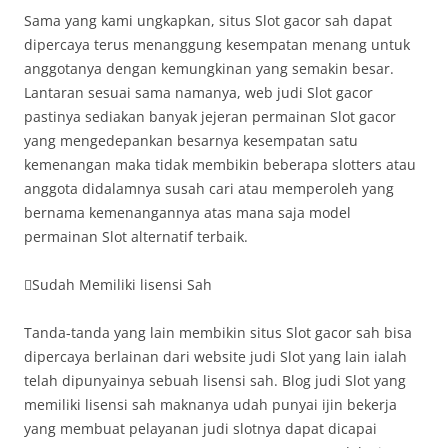
Sama yang kami ungkapkan, situs Slot gacor sah dapat
dipercaya terus menanggung kesempatan menang untuk
anggotanya dengan kemungkinan yang semakin besar.
Lantaran sesuai sama namanya, web judi Slot gacor
pastinya sediakan banyak jejeran permainan Slot gacor
yang mengedepankan besarnya kesempatan satu
kemenangan maka tidak membikin beberapa slotters atau
anggota didalamnya susah cari atau memperoleh yang
bernama kemenangannya atas mana saja model
permainan Slot alternatif terbaik.
Sudah Memiliki lisensi Sah
Tanda-tanda yang lain membikin situs Slot gacor sah bisa
dipercaya berlainan dari website judi Slot yang lain ialah
telah dipunyainya sebuah lisensi sah. Blog judi Slot yang
memiliki lisensi sah maknanya udah punyai ijin bekerja
yang membuat pelayanan judi slotnya dapat dicapai