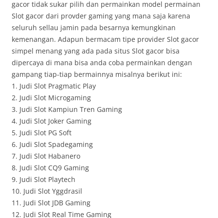
gacor tidak sukar pilih dan permainkan model permainan
Slot gacor dari provder gaming yang mana saja karena
seluruh sellau jamin pada besarnya kemungkinan
kemenangan. Adapun bermacam tipe provider Slot gacor
simpel menang yang ada pada situs Slot gacor bisa
dipercaya di mana bisa anda coba permainkan dengan
gampang tiap-tiap bermainnya misalnya berikut ini:
1. Judi Slot Pragmatic Play
2. Judi Slot Microgaming
3. Judi Slot Kampiun Tren Gaming
4. Judi Slot Joker Gaming
5. Judi Slot PG Soft
6. Judi Slot Spadegaming
7. Judi Slot Habanero
8. Judi Slot CQ9 Gaming
9. Judi Slot Playtech
10. Judi Slot Yggdrasil
11. Judi Slot JDB Gaming
12. Judi Slot Real Time Gaming