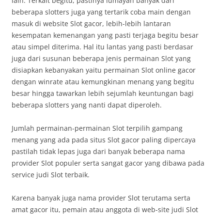
lain. Terkait begitu, pastinya lumayan banyak dari
beberapa slotters juga yang tertarik coba main dengan
masuk di website Slot gacor, lebih-lebih lantaran
kesempatan kemenangan yang pasti terjaga begitu besar
atau simpel diterima. Hal itu lantas yang pasti berdasar
juga dari susunan beberapa jenis permainan Slot yang
disiapkan kebanyakan yaitu permainan Slot online gacor
dengan winrate atau kemungkinan menang yang begitu
besar hingga tawarkan lebih sejumlah keuntungan bagi
beberapa slotters yang nanti dapat diperoleh.
Jumlah permainan-permainan Slot terpilih gampang
menang yang ada pada situs Slot gacor paling dipercaya
pastilah tidak lepas juga dari banyak beberapa nama
provider Slot populer serta sangat gacor yang dibawa pada
service judi Slot terbaik.
Karena banyak juga nama provider Slot terutama serta
amat gacor itu, pemain atau anggota di web-site judi Slot