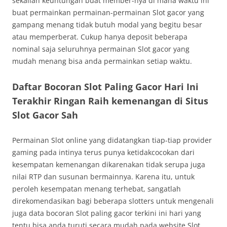
sekalian keuntungan buat member-nya di mana waktu ini
buat permainkan permainan-permainan Slot gacor yang
gampang menang tidak butuh modal yang begitu besar
atau memperberat. Cukup hanya deposit beberapa
nominal saja seluruhnya permainan Slot gacor yang
mudah menang bisa anda permainkan setiap waktu.
Daftar Bocoran Slot Paling Gacor Hari Ini
Terakhir Ringan Raih kemenangan di Situs
Slot Gacor Sah
Permainan Slot online yang didatangkan tiap-tiap provider
gaming pada intinya terus punya ketidakcocokan dari
kesempatan kemenangan dikarenakan tidak serupa juga
nilai RTP dan susunan bermainnya. Karena itu, untuk
peroleh kesempatan menang terhebat, sangatlah
direkomendasikan bagi beberapa slotters untuk mengenali
juga data bocoran Slot paling gacor terkini ini hari yang
tentu bisa anda turuti secara mudah pada website Slot