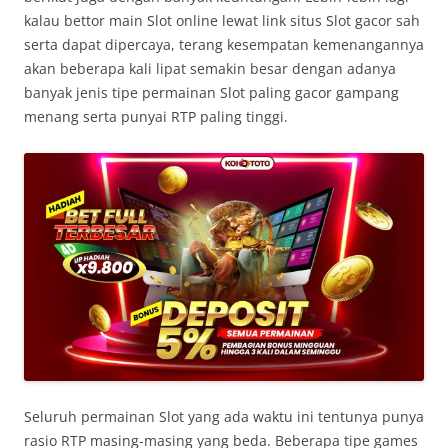
kalau bettor main Slot online lewat link situs Slot gacor sah
serta dapat dipercaya, terang kesempatan kemenangannya
akan beberapa kali lipat semakin besar dengan adanya
banyak jenis tipe permainan Slot paling gacor gampang
menang serta punyai RTP paling tinggi.
Seluruh permainan Slot yang ada waktu ini tentunya punya
rasio RTP masing-masing yang beda. Beberapa tipe games