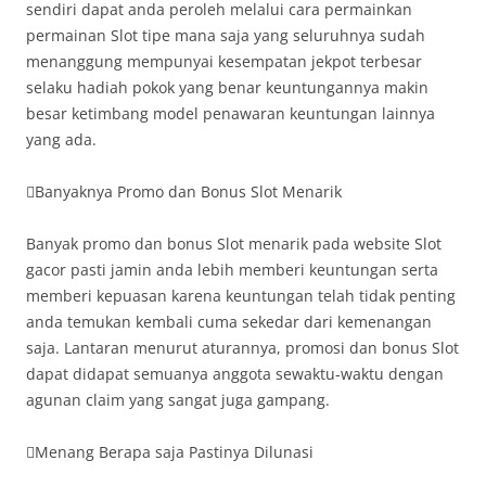
sendiri dapat anda peroleh melalui cara permainkan
permainan Slot tipe mana saja yang seluruhnya sudah
menanggung mempunyai kesempatan jekpot terbesar
selaku hadiah pokok yang benar keuntungannya makin
besar ketimbang model penawaran keuntungan lainnya
yang ada.
Banyaknya Promo dan Bonus Slot Menarik
Banyak promo dan bonus Slot menarik pada website Slot
gacor pasti jamin anda lebih memberi keuntungan serta
memberi kepuasan karena keuntungan telah tidak penting
anda temukan kembali cuma sekedar dari kemenangan
saja. Lantaran menurut aturannya, promosi dan bonus Slot
dapat didapat semuanya anggota sewaktu-waktu dengan
agunan claim yang sangat juga gampang.
Menang Berapa saja Pastinya Dilunasi