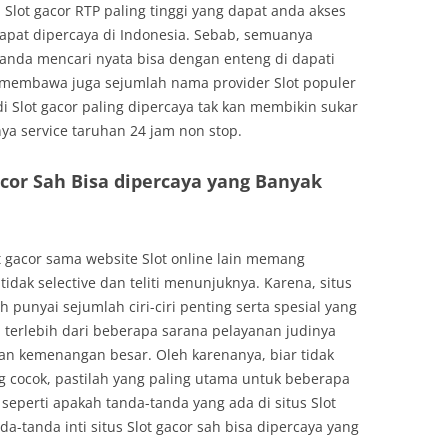
 Slot gacor RTP paling tinggi yang dapat anda akses
 dapat dipercaya di Indonesia. Sebab, semuanya
 anda mencari nyata bisa dengan enteng di dapati
at membawa juga sejumlah nama provider Slot populer
i Slot gacor paling dipercaya tak kan membikin sukar
a service taruhan 24 jam non stop.
Gacor Sah Bisa dipercaya yang Banyak
 gacor sama website Slot online lain memang
idak selective dan teliti menunjuknya. Karena, situs
h punyai sejumlah ciri-ciri penting serta spesial yang
a, terlebih dari beberapa sarana pelayanan judinya
n kemenangan besar. Oleh karenanya, biar tidak
g cocok, pastilah yang paling utama untuk beberapa
 seperti apakah tanda-tanda yang ada di situs Slot
da-tanda inti situs Slot gacor sah bisa dipercaya yang