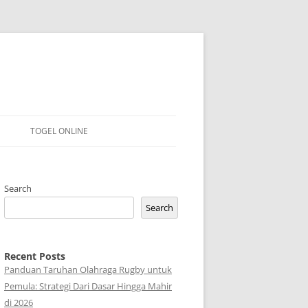
TOGEL ONLINE
Search
Search
Recent Posts
Panduan Taruhan Olahraga Rugby untuk
Pemula: Strategi Dari Dasar Hingga Mahir
di 2026