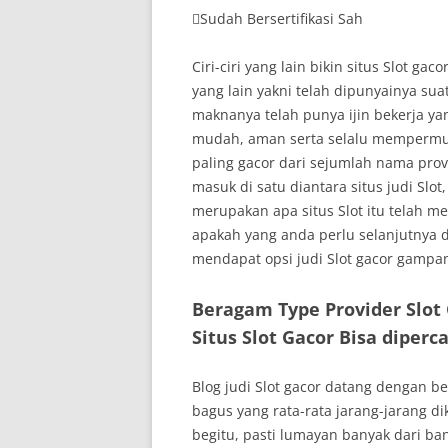
Sudah Bersertifikasi Sah
Ciri-ciri yang lain bikin situs Slot ga
yang lain yakni telah dipunyainya suat
maknanya telah punya ijin bekerja yan
mudah, aman serta selalu mempermud
paling gacor dari sejumlah nama prov
masuk di satu diantara situs judi Slo
merupakan apa situs Slot itu telah me
apakah yang anda perlu selanjutnya di
mendapat opsi judi Slot gacor gamp
Beragam Type Provider Slot
Situs Slot Gacor Bisa diperc
Blog judi Slot gacor datang dengan 
bagus yang rata-rata jarang-jarang dik
begitu, pasti lumayan banyak dari ban