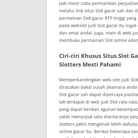
jadi mesti coba permainkan perjudian
melalui link situs Slot gacor sah dan
permainan Slot gacor RTP tinggi yang
pada website judi Slot gacor itu ing
dan amat andal. Juga, main di web jud
membuka permainan Slot online adany
Ciri-ciri Khusus Situs Slot 
Slotters Mesti Pahami
Memperbandingkan web-site judi Slot
dirasakan bakal susah jikamana anda t
Slot gacor sah dapat dipercaya pastila
tak terdapat di web judi Slot rata-rat
yang dapat berikan agunan kesempata
salah menunjuk satu diantaranya yan
slotters yakni mengenali lebih dahulu
online gacor itu. Berikut beberapa tan