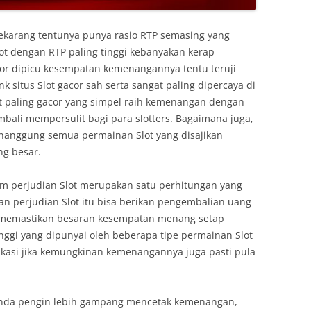
ekarang tentunya punya rasio RTP semasing yang
t dengan RTP paling tinggi kebanyakan kerap
cor dipicu kesempatan kemenangannya tentu teruji
k situs Slot gacor sah serta sangat paling dipercaya di
lot paling gacor yang simpel raih kemenangan dengan
mbali mempersulit bagi para slotters. Bagaimana juga,
menanggung semua permainan Slot yang disajikan
g besar.
lam perjudian Slot merupakan satu perhitungan yang
 perjudian Slot itu bisa berikan pengembalian uang
lot memastikan besaran kesempatan menang setap
inggi yang dipunyai oleh beberapa tipe permainan Slot
ikasi jika kemungkinan kemenangannya juga pasti pula
anda pengin lebih gampang mencetak kemenangan,