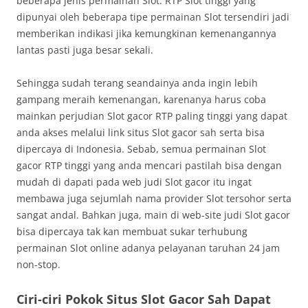
beberapa jenis permainan Slot. RTP Slot tinggi yang
dipunyai oleh beberapa tipe permainan Slot tersendiri jadi
memberikan indikasi jika kemungkinan kemenangannya
lantas pasti juga besar sekali.
Sehingga sudah terang seandainya anda ingin lebih
gampang meraih kemenangan, karenanya harus coba
mainkan perjudian Slot gacor RTP paling tinggi yang dapat
anda akses melalui link situs Slot gacor sah serta bisa
dipercaya di Indonesia. Sebab, semua permainan Slot
gacor RTP tinggi yang anda mencari pastilah bisa dengan
mudah di dapati pada web judi Slot gacor itu ingat
membawa juga sejumlah nama provider Slot tersohor serta
sangat andal. Bahkan juga, main di web-site judi Slot gacor
bisa dipercaya tak kan membuat sukar terhubung
permainan Slot online adanya pelayanan taruhan 24 jam
non-stop.
Ciri-ciri Pokok Situs Slot Gacor Sah Dapat