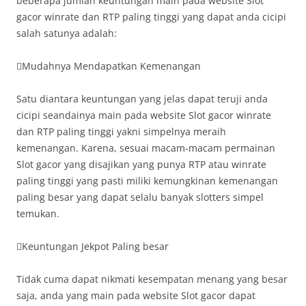
beberapa jumlah keuntungan main pada website Slot
gacor winrate dan RTP paling tinggi yang dapat anda cicipi
salah satunya adalah:
Mudahnya Mendapatkan Kemenangan
Satu diantara keuntungan yang jelas dapat teruji anda
cicipi seandainya main pada website Slot gacor winrate
dan RTP paling tinggi yakni simpelnya meraih
kemenangan. Karena, sesuai macam-macam permainan
Slot gacor yang disajikan yang punya RTP atau winrate
paling tinggi yang pasti miliki kemungkinan kemenangan
paling besar yang dapat selalu banyak slotters simpel
temukan.
Keuntungan Jekpot Paling besar
Tidak cuma dapat nikmati kesempatan menang yang besar
saja, anda yang main pada website Slot gacor dapat