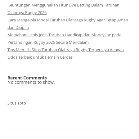
Keuntungan Menggunakan Fitur Live Betting Dalam Taruhan
Olahraga Rugby 2026
Cara Mengelola Modal Taruhan Olahraga Rugby Agar Tetap Aman
dan Disiplin
Memahami Jenis-Jenis Taruhan Handicap dan Moneyline pada
Pertandingan Rugby 2026 Secara Mendalam
Tips Memilih Situs Taruhan Olahraga Rugby Terpercaya dengan
Odds Terbaik untuk Pemain Cerdas
Recent Comments
No comments to show.
Situs Toto