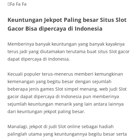
Fa Fa Fa
Keuntungan Jekpot Paling besar Situs Slot
Gacor Bisa dipercaya di Indonesia
Memberinya banyak keuntungan yang banyak kayaknya
terus jadi yang diutamakan terutama buat situs Slot gacor
dapat dipercaya di Indonesia.
Kecuali populer terus-menerus memberi kemungkinan
kemenangan yang begitu besar dengan sejumlah
beberapa jenis games Slot simpel menang, web judi Slot
gacor dapat dipercaya di Indonesia pun memberinya
sejumlah keuntungan menarik yang lain antara lainnya
dari keuntungan jekpot paling besar.
Manalagi, jekpot di judi Slot online sebagai hadiah
palinglah utama yang keuntungannya begitu besar serta