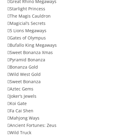
Great Rhino Megaways
Starlight Princess
The Magis Cauldron
Magicial’s Secrets
5 Lions Megaways
Gates of Olympus
Bufallo King Megaways
Sweet Bonanza Xmas
Pyramid Bonanza
Bonanza Gold
Wild West Gold
Sweet Bonanza
Aztec Gems
Joker’s Jewels
Koi Gate
Fa Cai Shen
Mahjong Ways
Ancient Fortunes: Zeus
Wild Truck