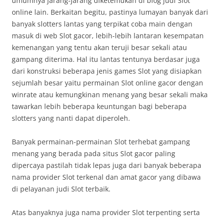
umumnya jarang-jarang diketemukan di blog judi Slot
online lain. Berkaitan begitu, pastinya lumayan banyak dari
banyak slotters lantas yang terpikat coba main dengan
masuk di web Slot gacor, lebih-lebih lantaran kesempatan
kemenangan yang tentu akan teruji besar sekali atau
gampang diterima. Hal itu lantas tentunya berdasar juga
dari konstruksi beberapa jenis games Slot yang disiapkan
sejumlah besar yaitu permainan Slot online gacor dengan
winrate atau kemungkinan menang yang besar sekali maka
tawarkan lebih beberapa keuntungan bagi beberapa
slotters yang nanti dapat diperoleh.
Banyak permainan-permainan Slot terhebat gampang
menang yang berada pada situs Slot gacor paling
dipercaya pastilah tidak lepas juga dari banyak beberapa
nama provider Slot terkenal dan amat gacor yang dibawa
di pelayanan judi Slot terbaik.
Atas banyaknya juga nama provider Slot terpenting serta