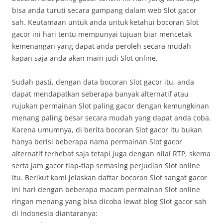
bisa anda turuti secara gampang dalam web Slot gacor
sah. Keutamaan untuk anda untuk ketahui bocoran Slot
gacor ini hari tentu mempunyai tujuan biar mencetak
kemenangan yang dapat anda peroleh secara mudah
kapan saja anda akan main judi Slot online.
Sudah pasti, dengan data bocoran Slot gacor itu, anda
dapat mendapatkan seberapa banyak alternatif atau
rujukan permainan Slot paling gacor dengan kemungkinan
menang paling besar secara mudah yang dapat anda coba.
Karena umumnya, di berita bocoran Slot gacor itu bukan
hanya berisi beberapa nama permainan Slot gacor
alternatif terhebat saja tetapi juga dengan nilai RTP, skema
serta jam gacor tiap-tiap semasing perjudian Slot online
itu. Berikut kami jelaskan daftar bocoran Slot sangat gacor
ini hari dengan beberapa macam permainan Slot online
ringan menang yang bisa dicoba lewat blog Slot gacor sah
di Indonesia diantaranya: