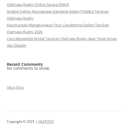
Olahraga Rugby Online Secara Efektif
Analisis Faktor Keunggulan Kandang Dalam Prediksi Taruhan
Olahraga Rugby
Keuntungan Menggunakan Fitur Live Betting Dalam Taruhan
Olahraga Rugby 2026
Cara Mengelola Modal Taruhan Olahraga Rugby Agar Tetap Aman
dan Disiplin
Recent Comments
No comments to show.
Situs Toto
Copyright © 2025 |
OLXTOTO