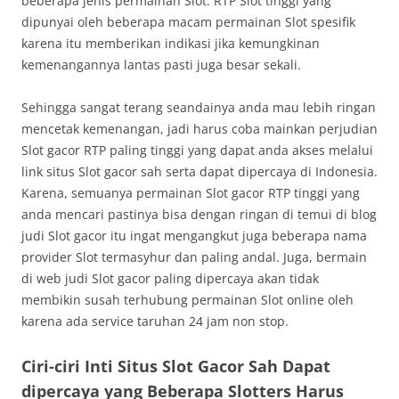
beberapa jenis permainan Slot. RTP Slot tinggi yang
dipunyai oleh beberapa macam permainan Slot spesifik
karena itu memberikan indikasi jika kemungkinan
kemenangannya lantas pasti juga besar sekali.
Sehingga sangat terang seandainya anda mau lebih ringan
mencetak kemenangan, jadi harus coba mainkan perjudian
Slot gacor RTP paling tinggi yang dapat anda akses melalui
link situs Slot gacor sah serta dapat dipercaya di Indonesia.
Karena, semuanya permainan Slot gacor RTP tinggi yang
anda mencari pastinya bisa dengan ringan di temui di blog
judi Slot gacor itu ingat mengangkut juga beberapa nama
provider Slot termasyhur dan paling andal. Juga, bermain
di web judi Slot gacor paling dipercaya akan tidak
membikin susah terhubung permainan Slot online oleh
karena ada service taruhan 24 jam non stop.
Ciri-ciri Inti Situs Slot Gacor Sah Dapat
dipercaya yang Beberapa Slotters Harus