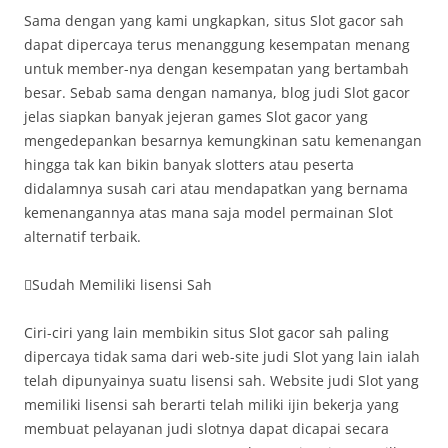
Sama dengan yang kami ungkapkan, situs Slot gacor sah
dapat dipercaya terus menanggung kesempatan menang
untuk member-nya dengan kesempatan yang bertambah
besar. Sebab sama dengan namanya, blog judi Slot gacor
jelas siapkan banyak jejeran games Slot gacor yang
mengedepankan besarnya kemungkinan satu kemenangan
hingga tak kan bikin banyak slotters atau peserta
didalamnya susah cari atau mendapatkan yang bernama
kemenangannya atas mana saja model permainan Slot
alternatif terbaik.
Sudah Memiliki lisensi Sah
Ciri-ciri yang lain membikin situs Slot gacor sah paling
dipercaya tidak sama dari web-site judi Slot yang lain ialah
telah dipunyainya suatu lisensi sah. Website judi Slot yang
memiliki lisensi sah berarti telah miliki ijin bekerja yang
membuat pelayanan judi slotnya dapat dicapai secara