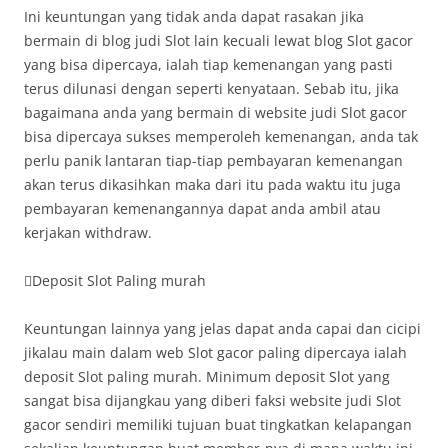
Ini keuntungan yang tidak anda dapat rasakan jika
bermain di blog judi Slot lain kecuali lewat blog Slot gacor
yang bisa dipercaya, ialah tiap kemenangan yang pasti
terus dilunasi dengan seperti kenyataan. Sebab itu, jika
bagaimana anda yang bermain di website judi Slot gacor
bisa dipercaya sukses memperoleh kemenangan, anda tak
perlu panik lantaran tiap-tiap pembayaran kemenangan
akan terus dikasihkan maka dari itu pada waktu itu juga
pembayaran kemenangannya dapat anda ambil atau
kerjakan withdraw.
Deposit Slot Paling murah
Keuntungan lainnya yang jelas dapat anda capai dan cicipi
jikalau main dalam web Slot gacor paling dipercaya ialah
deposit Slot paling murah. Minimum deposit Slot yang
sangat bisa dijangkau yang diberi faksi website judi Slot
gacor sendiri memiliki tujuan buat tingkatkan kelapangan