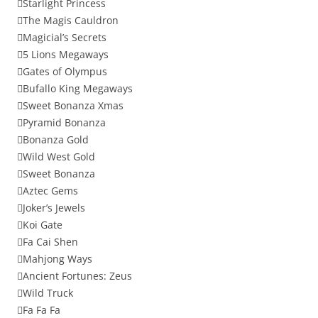
Starlight Princess
The Magis Cauldron
Magicial’s Secrets
5 Lions Megaways
Gates of Olympus
Bufallo King Megaways
Sweet Bonanza Xmas
Pyramid Bonanza
Bonanza Gold
Wild West Gold
Sweet Bonanza
Aztec Gems
Joker’s Jewels
Koi Gate
Fa Cai Shen
Mahjong Ways
Ancient Fortunes: Zeus
Wild Truck
Fa Fa Fa