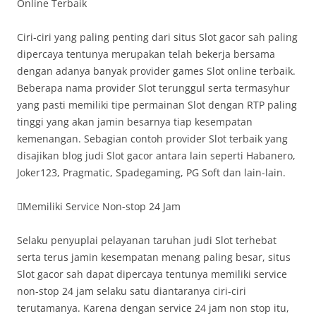
Online Terbaik
Ciri-ciri yang paling penting dari situs Slot gacor sah paling
dipercaya tentunya merupakan telah bekerja bersama
dengan adanya banyak provider games Slot online terbaik.
Beberapa nama provider Slot terunggul serta termasyhur
yang pasti memiliki tipe permainan Slot dengan RTP paling
tinggi yang akan jamin besarnya tiap kesempatan
kemenangan. Sebagian contoh provider Slot terbaik yang
disajikan blog judi Slot gacor antara lain seperti Habanero,
Joker123, Pragmatic, Spadegaming, PG Soft dan lain-lain.
Memiliki Service Non-stop 24 Jam
Selaku penyuplai pelayanan taruhan judi Slot terhebat
serta terus jamin kesempatan menang paling besar, situs
Slot gacor sah dapat dipercaya tentunya memiliki service
non-stop 24 jam selaku satu diantaranya ciri-ciri
terutamanya. Karena dengan service 24 jam non stop itu,