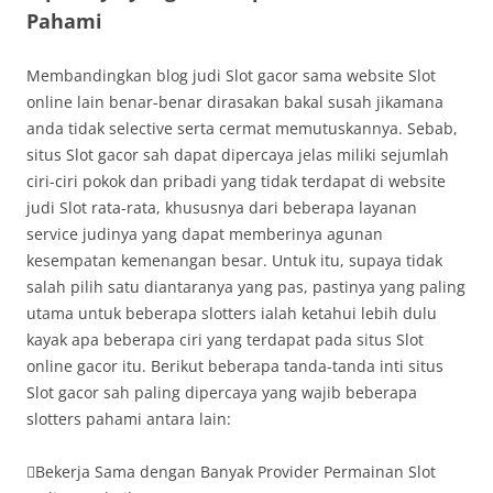
Pahami
Membandingkan blog judi Slot gacor sama website Slot
online lain benar-benar dirasakan bakal susah jikamana
anda tidak selective serta cermat memutuskannya. Sebab,
situs Slot gacor sah dapat dipercaya jelas miliki sejumlah
ciri-ciri pokok dan pribadi yang tidak terdapat di website
judi Slot rata-rata, khususnya dari beberapa layanan
service judinya yang dapat memberinya agunan
kesempatan kemenangan besar. Untuk itu, supaya tidak
salah pilih satu diantaranya yang pas, pastinya yang paling
utama untuk beberapa slotters ialah ketahui lebih dulu
kayak apa beberapa ciri yang terdapat pada situs Slot
online gacor itu. Berikut beberapa tanda-tanda inti situs
Slot gacor sah paling dipercaya yang wajib beberapa
slotters pahami antara lain:
Bekerja Sama dengan Banyak Provider Permainan Slot