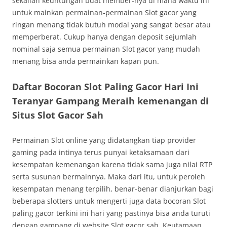
sekalian keuntungan buat member-nya di mana waktu ini
untuk mainkan permainan-permainan Slot gacor yang
ringan menang tidak butuh modal yang sangat besar atau
memperberat. Cukup hanya dengan deposit sejumlah
nominal saja semua permainan Slot gacor yang mudah
menang bisa anda permainkan kapan pun.
Daftar Bocoran Slot Paling Gacor Hari Ini
Teranyar Gampang Meraih kemenangan di
Situs Slot Gacor Sah
Permainan Slot online yang didatangkan tiap provider
gaming pada intinya terus punyai ketaksamaan dari
kesempatan kemenangan karena tidak sama juga nilai RTP
serta susunan bermainnya. Maka dari itu, untuk peroleh
kesempatan menang terpilih, benar-benar dianjurkan bagi
beberapa slotters untuk mengerti juga data bocoran Slot
paling gacor terkini ini hari yang pastinya bisa anda turuti
dengan gampang di website Slot gacor sah. Keutamaan