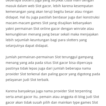
beberapa slotters juga yang terpikat coba main dengan
masuk dalam web Slot gacor, lebih karena kesempatan
kemenangan yang akan teruji begitu besar atau ringan
didapat. Hal itu juga pastilah berdasar juga dari konstruksi
macam-macam games Slot yang disajikan kebanyakan
yakni permainan Slot online gacor dengan winrate atau
kemungkinan menang yang besar sekali maka menjajakan
lebih sejumlah keuntungan bagi para slotters yang
selanjutnya dapat didapat.
Jumlah permainan-permainan Slot terunggul gampang
menang yang ada pada situs Slot gacor bisa dipercaya
pastinya tidak lepas juga dari jumlah beberapa nama
provider Slot terkenal dan paling gacor yang digotong pada
pelayanan judi Slot terbaik.
Karena banyaknya juga nama provider Slot terpenting
serta amat gacor itu, pemain atau anggota di blog judi Slot
gacor akan tidak susah pilih dan mainkan type games Slot