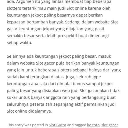
ada. Argumen itu yang lantas membuat tiap beberapa
slotters tertarik mau main judi Slot online karena oleh
keuntungan jekpot paling besarnya dapat berikan
kepuasan bertambah banyak. Sedang, dalam website Slot
gacor keuntungan jekpot yang dijajakan yang pasti
semakin besar serta lebih prospektif buat dimenangi
setiap waktu.
Selainnya ada keuntungan jekpot paling besar, masuk
dalam website Slot gacor pula berikan banyak keuntungan
yang lain untuk beberapa slotters sebagai halnya dari yang
sudah kami terangkan di atas. Juga, seluruh type
keuntungan apa saja dari dimulai bonus sampai jekpot
paling besar yang disiapkan web judi Slot gacor akan tidak
sukar untuk banyak anggota raih yang berlangsung buat
seluruhnya peserta sah sepanjang aktif permainkan judi
Slot online didalamnya.
This entry was posted in
Slot Gacor
and tagged
koitoto
,
slot gacor