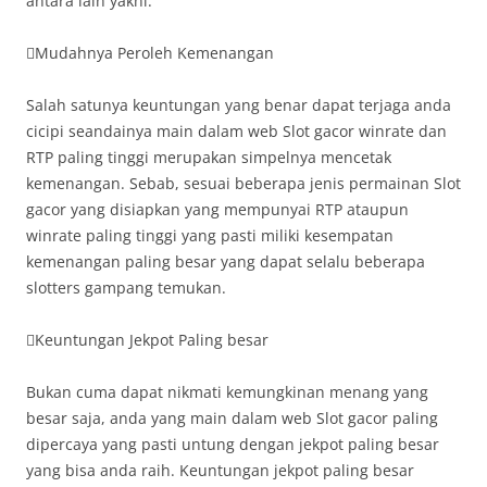
antara lain yakni:
Mudahnya Peroleh Kemenangan
Salah satunya keuntungan yang benar dapat terjaga anda
cicipi seandainya main dalam web Slot gacor winrate dan
RTP paling tinggi merupakan simpelnya mencetak
kemenangan. Sebab, sesuai beberapa jenis permainan Slot
gacor yang disiapkan yang mempunyai RTP ataupun
winrate paling tinggi yang pasti miliki kesempatan
kemenangan paling besar yang dapat selalu beberapa
slotters gampang temukan.
Keuntungan Jekpot Paling besar
Bukan cuma dapat nikmati kemungkinan menang yang
besar saja, anda yang main dalam web Slot gacor paling
dipercaya yang pasti untung dengan jekpot paling besar
yang bisa anda raih. Keuntungan jekpot paling besar