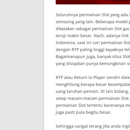
Seluruhnya permainan Slot yang ada 
semasing yang lain. Beberapa model g
dikatakan sebagai permainan Slot g
teruji makin besar. Nach, adanya link
Indonesia, saat ini cari permainan S
dengan RTP paling tinggi kayaknya te
Bagaimanapun juga, banyak situs Slo
yang disiapkan punya kemungkinan s
RTP atau Return to Player sendiri dal
menghitung berapa besar kesempatan
uang taruhan pemain. Di lain bidang
setap macam-macam permainan Slot. 
permainan Slot tertentu karenanya 
juga pasti pula begitu besar.
Sehingga sangat terang jika anda ing