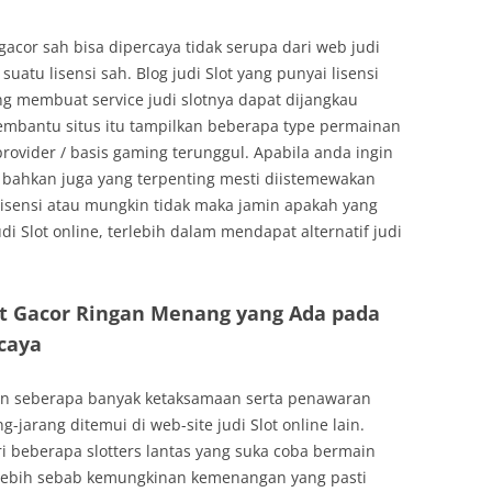
t gacor sah bisa dipercaya tidak serupa dari web judi
suatu lisensi sah. Blog judi Slot yang punyai lisensi
yang membuat service judi slotnya dapat dijangkau
mbantu situs itu tampilkan beberapa type permainan
rovider / basis gaming terunggul. Apabila anda ingin
t, bahkan juga yang terpenting mesti diistemewakan
ki lisensi atau mungkin tidak maka jamin apakah yang
 Slot online, terlebih dalam mendapat alternatif judi
ot Gacor Ringan Menang yang Ada pada
rcaya
gan seberapa banyak ketaksamaan serta penawaran
ng-jarang ditemui di web-site judi Slot online lain.
ri beberapa slotters lantas yang suka coba bermain
 lebih sebab kemungkinan kemenangan yang pasti