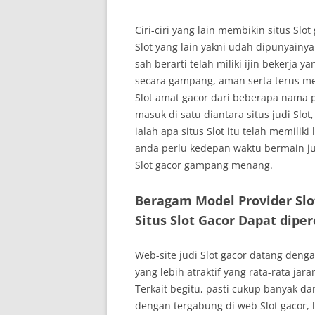
Ciri-ciri yang lain membikin situs Slo
Slot yang lain yakni udah dipunyainya 
sah berarti telah miliki ijin bekerja 
secara gampang, aman serta terus me
Slot amat gacor dari beberapa nama p
masuk di satu diantara situs judi Slo
ialah apa situs Slot itu telah memili
anda perlu kedepan waktu bermain judi
Slot gacor gampang menang.
Beragam Model Provider Sl
Situs Slot Gacor Dapat dipe
Web-site judi Slot gacor datang den
yang lebih atraktif yang rata-rata jara
Terkait begitu, pasti cukup banyak da
dengan tergabung di web Slot gacor,