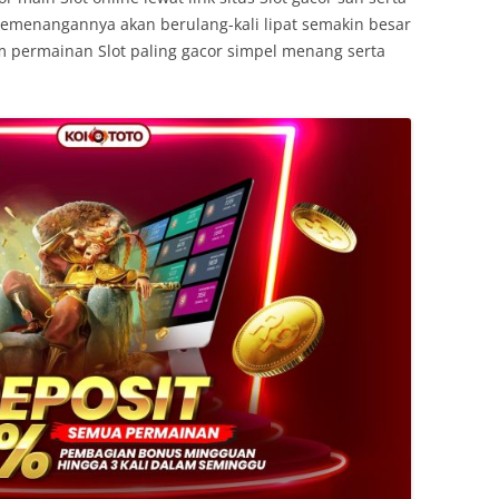
kemenangannya akan berulang-kali lipat semakin besar
ermainan Slot paling gacor simpel menang serta