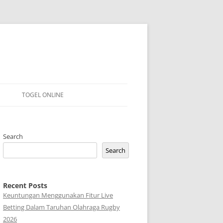
TOGEL ONLINE
Search
Search
Recent Posts
Keuntungan Menggunakan Fitur Live
Betting Dalam Taruhan Olahraga Rugby
2026