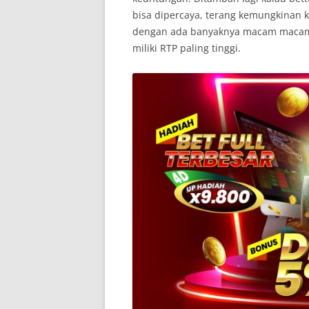
bisa dipercaya, terang kemungkinan 
dengan ada banyaknya macam macam p
miliki RTP paling tinggi.