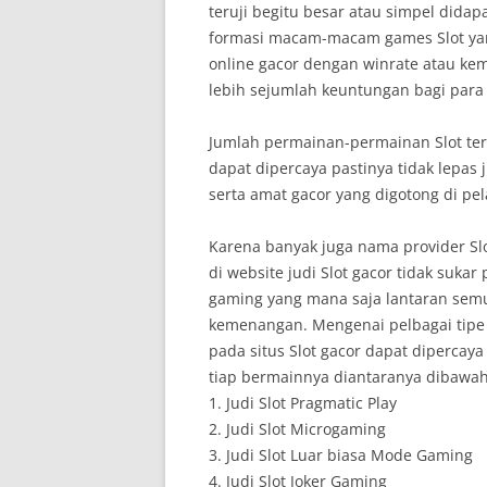
teruji begitu besar atau simpel didapa
formasi macam-macam games Slot yan
online gacor dengan winrate atau ke
lebih sejumlah keuntungan bagi para 
Jumlah permainan-permainan Slot ter
dapat dipercaya pastinya tidak lepas
serta amat gacor yang digotong di pela
Karena banyak juga nama provider Slo
di website judi Slot gacor tidak sukar
gaming yang mana saja lantaran sem
kemenangan. Mengenai pelbagai tipe
pada situs Slot gacor dapat diperca
tiap bermainnya diantaranya dibawah 
1. Judi Slot Pragmatic Play
2. Judi Slot Microgaming
3. Judi Slot Luar biasa Mode Gaming
4. Judi Slot Joker Gaming