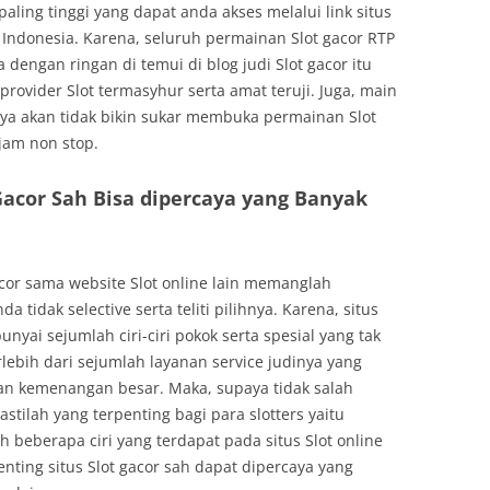
aling tinggi yang dapat anda akses melalui link situs
i Indonesia. Karena, seluruh permainan Slot gacor RTP
 dengan ringan di temui di blog judi Slot gacor itu
ovider Slot termasyhur serta amat teruji. Juga, main
caya akan tidak bikin sukar membuka permainan Slot
 jam non stop.
 Gacor Sah Bisa dipercaya yang Banyak
cor sama website Slot online lain memanglah
 tidak selective serta teliti pilihnya. Karena, situs
punyai sejumlah ciri-ciri pokok serta spesial yang tak
erlebih dari sejumlah layanan service judinya yang
 kemenangan besar. Maka, supaya tidak salah
stilah yang terpenting bagi para slotters yaitu
 beberapa ciri yang terdapat pada situs Slot online
enting situs Slot gacor sah dapat dipercaya yang