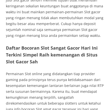
judi Slot gacor sendiri memiliki tujuan buat menambah
keringanan sekalian keuntungan buat anggotanya di mana
waktu ini buat mainkan permainan-permainan Slot gacor
yang ringan menang tidak akan membutuhkan modal yang
begitu besar atau memperberat. Cukup hanya deposit
sejumlah nominal saja semuanya permainan Slot gacor
yang ringan menang bisa anda permainkan setiap waktu.
Daftar Bocoran Slot Sangat Gacor Hari Ini
Terkini Simpel Raih kemenangan di Situs
Slot Gacor Sah
Permainan Slot online yang didatangkan tiap provider
gaming pada prinsipnya terus punya ketidaksamaan dari
kesempatan kemenangan lantaran berlainan juga nilai RTP
serta susunan bermainnya. Karena itu, buat mendapat
kemungkinan menang terpilih, sangatlah
direkomendasikan untuk beberapa slotters untuk ketahui
juga info bocoran Slot amat gacor teranyar ini hari yang