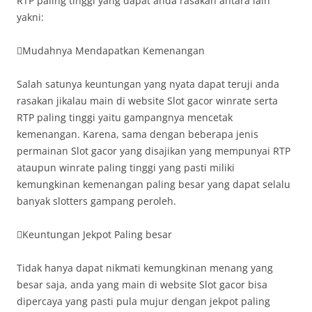
RTP paling tinggi yang dapat anda rasakan antara lain
yakni:
Mudahnya Mendapatkan Kemenangan
Salah satunya keuntungan yang nyata dapat teruji anda
rasakan jikalau main di website Slot gacor winrate serta
RTP paling tinggi yaitu gampangnya mencetak
kemenangan. Karena, sama dengan beberapa jenis
permainan Slot gacor yang disajikan yang mempunyai RTP
ataupun winrate paling tinggi yang pasti miliki
kemungkinan kemenangan paling besar yang dapat selalu
banyak slotters gampang peroleh.
Keuntungan Jekpot Paling besar
Tidak hanya dapat nikmati kemungkinan menang yang
besar saja, anda yang main di website Slot gacor bisa
dipercaya yang pasti pula mujur dengan jekpot paling