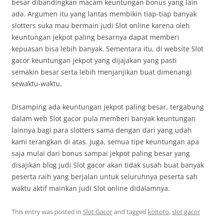
besar dibandingkan macam keuntungan bonus yang lain
ada. Argumen itu yang lantas membikin tiap-tiap banyak
slotters suka mau bermain judi Slot online karena oleh
keuntungan jekpot paling besarnya dapat memberi
kepuasan bisa lebih banyak. Sementara itu, di website Slot
gacor keuntungan jekpot yang dijajakan yang pasti
semakin besar serta lebih menjanjikan buat dimenangi
sewaktu-waktu.
Disamping ada keuntungan jekpot paling besar, tergabung
dalam web Slot gacor pula memberi banyak keuntungan
lainnya bagi para slotters sama dengan dari yang udah
kami terangkan di atas. Juga, semua tipe keuntungan apa
saja mulai dari bonus sampai jekpot paling besar yang
disajikan blog judi Slot gacor akan tidak susah buat banyak
peserta raih yang berjalan untuk seluruhnya peserta sah
waktu aktif mainkan judi Slot online didalamnya.
This entry was posted in
Slot Gacor
and tagged
koitoto
,
slot gacor