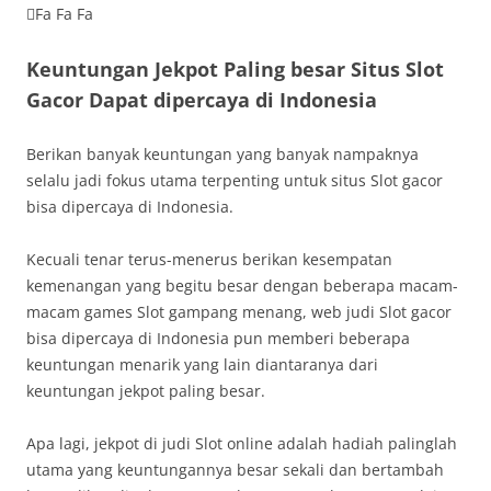
Fa Fa Fa
Keuntungan Jekpot Paling besar Situs Slot
Gacor Dapat dipercaya di Indonesia
Berikan banyak keuntungan yang banyak nampaknya
selalu jadi fokus utama terpenting untuk situs Slot gacor
bisa dipercaya di Indonesia.
Kecuali tenar terus-menerus berikan kesempatan
kemenangan yang begitu besar dengan beberapa macam-
macam games Slot gampang menang, web judi Slot gacor
bisa dipercaya di Indonesia pun memberi beberapa
keuntungan menarik yang lain diantaranya dari
keuntungan jekpot paling besar.
Apa lagi, jekpot di judi Slot online adalah hadiah palinglah
utama yang keuntungannya besar sekali dan bertambah