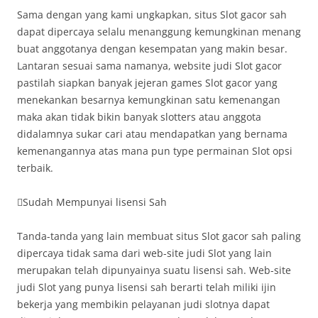
Sama dengan yang kami ungkapkan, situs Slot gacor sah
dapat dipercaya selalu menanggung kemungkinan menang
buat anggotanya dengan kesempatan yang makin besar.
Lantaran sesuai sama namanya, website judi Slot gacor
pastilah siapkan banyak jejeran games Slot gacor yang
menekankan besarnya kemungkinan satu kemenangan
maka akan tidak bikin banyak slotters atau anggota
didalamnya sukar cari atau mendapatkan yang bernama
kemenangannya atas mana pun type permainan Slot opsi
terbaik.
Sudah Mempunyai lisensi Sah
Tanda-tanda yang lain membuat situs Slot gacor sah paling
dipercaya tidak sama dari web-site judi Slot yang lain
merupakan telah dipunyainya suatu lisensi sah. Web-site
judi Slot yang punya lisensi sah berarti telah miliki ijin
bekerja yang membikin pelayanan judi slotnya dapat