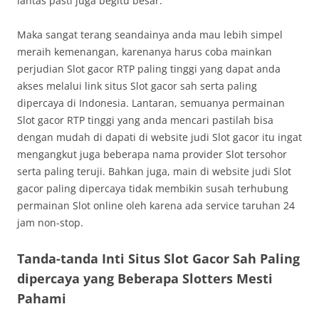
lantas pasti juga begitu besar.
Maka sangat terang seandainya anda mau lebih simpel
meraih kemenangan, karenanya harus coba mainkan
perjudian Slot gacor RTP paling tinggi yang dapat anda
akses melalui link situs Slot gacor sah serta paling
dipercaya di Indonesia. Lantaran, semuanya permainan
Slot gacor RTP tinggi yang anda mencari pastilah bisa
dengan mudah di dapati di website judi Slot gacor itu ingat
mengangkut juga beberapa nama provider Slot tersohor
serta paling teruji. Bahkan juga, main di website judi Slot
gacor paling dipercaya tidak membikin susah terhubung
permainan Slot online oleh karena ada service taruhan 24
jam non-stop.
Tanda-tanda Inti Situs Slot Gacor Sah Paling
dipercaya yang Beberapa Slotters Mesti
Pahami