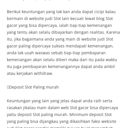
Berikut keuntungan yang tak kan anda dapat cicipi kalau
bermain di website judi Slot lain kecuali lewat blog Slot
gacor yang bisa dipercaya, ialah tiap-tiap kemenangan
yang tentu akan selalu dibayarkan dengan realitas. Karena
itu, jika bagaimana anda yang main di website judi Slot
gacor paling dipercaya sukses mendapati kemenangan,
anda tak usah waswas sebab tiap-tiap pembayaran
kemenangan akan selalu diberi maka dari itu pada waktu
itu juga pembayaran kemenangannya dapat anda ambil
atau kerjakan withdraw.
Deposit Slot Paling murah
Keuntungan yang lain yang jelas dapat anda raih serta
rasakan jikalau main dalam web Slot gacor bisa dipercaya
yaitu deposit Slot paling murah. Minimum deposit Slot
yang paling bisa dijangkau yang dikasihkan faksi website