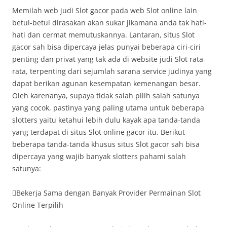
Memilah web judi Slot gacor pada web Slot online lain
betul-betul dirasakan akan sukar jikamana anda tak hati-
hati dan cermat memutuskannya. Lantaran, situs Slot
gacor sah bisa dipercaya jelas punyai beberapa ciri-ciri
penting dan privat yang tak ada di website judi Slot rata-
rata, terpenting dari sejumlah sarana service judinya yang
dapat berikan agunan kesempatan kemenangan besar.
Oleh karenanya, supaya tidak salah pilih salah satunya
yang cocok, pastinya yang paling utama untuk beberapa
slotters yaitu ketahui lebih dulu kayak apa tanda-tanda
yang terdapat di situs Slot online gacor itu. Berikut
beberapa tanda-tanda khusus situs Slot gacor sah bisa
dipercaya yang wajib banyak slotters pahami salah
satunya:
Bekerja Sama dengan Banyak Provider Permainan Slot
Online Terpilih