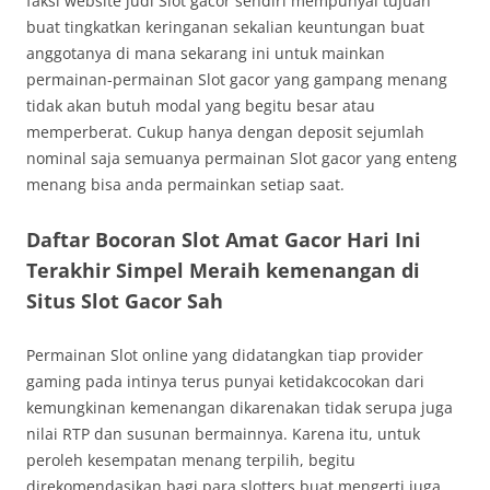
faksi website judi Slot gacor sendiri mempunyai tujuan
buat tingkatkan keringanan sekalian keuntungan buat
anggotanya di mana sekarang ini untuk mainkan
permainan-permainan Slot gacor yang gampang menang
tidak akan butuh modal yang begitu besar atau
memperberat. Cukup hanya dengan deposit sejumlah
nominal saja semuanya permainan Slot gacor yang enteng
menang bisa anda permainkan setiap saat.
Daftar Bocoran Slot Amat Gacor Hari Ini
Terakhir Simpel Meraih kemenangan di
Situs Slot Gacor Sah
Permainan Slot online yang didatangkan tiap provider
gaming pada intinya terus punyai ketidakcocokan dari
kemungkinan kemenangan dikarenakan tidak serupa juga
nilai RTP dan susunan bermainnya. Karena itu, untuk
peroleh kesempatan menang terpilih, begitu
direkomendasikan bagi para slotters buat mengerti juga