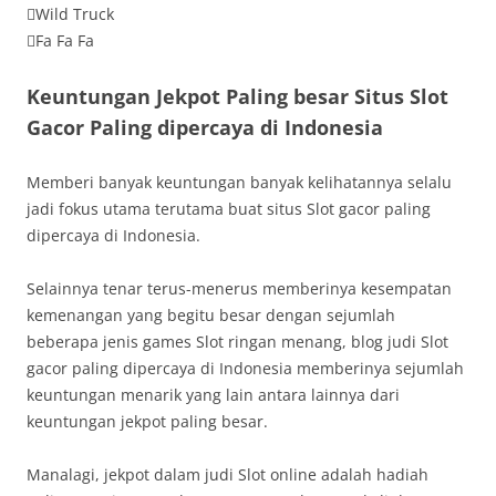
Wild Truck
Fa Fa Fa
Keuntungan Jekpot Paling besar Situs Slot
Gacor Paling dipercaya di Indonesia
Memberi banyak keuntungan banyak kelihatannya selalu
jadi fokus utama terutama buat situs Slot gacor paling
dipercaya di Indonesia.
Selainnya tenar terus-menerus memberinya kesempatan
kemenangan yang begitu besar dengan sejumlah
beberapa jenis games Slot ringan menang, blog judi Slot
gacor paling dipercaya di Indonesia memberinya sejumlah
keuntungan menarik yang lain antara lainnya dari
keuntungan jekpot paling besar.
Manalagi, jekpot dalam judi Slot online adalah hadiah