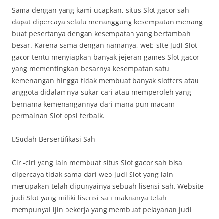
Sama dengan yang kami ucapkan, situs Slot gacor sah
dapat dipercaya selalu menanggung kesempatan menang
buat pesertanya dengan kesempatan yang bertambah
besar. Karena sama dengan namanya, web-site judi Slot
gacor tentu menyiapkan banyak jejeran games Slot gacor
yang mementingkan besarnya kesempatan satu
kemenangan hingga tidak membuat banyak slotters atau
anggota didalamnya sukar cari atau memperoleh yang
bernama kemenangannya dari mana pun macam
permainan Slot opsi terbaik.
Sudah Bersertifikasi Sah
Ciri-ciri yang lain membuat situs Slot gacor sah bisa
dipercaya tidak sama dari web judi Slot yang lain
merupakan telah dipunyainya sebuah lisensi sah. Website
judi Slot yang miliki lisensi sah maknanya telah
mempunyai ijin bekerja yang membuat pelayanan judi