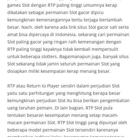
games Slot dengan RTP paling tinggi umumnya kerap
dikatakan sebagai permainan Slot gacor dipicu
kemungkinan kemenangannya tentu terjaga bertambah
besar. Nach, oleh karena ada link situs Slot gacor sah serta
amat bisa dipercaya di Indonesia, sekarang cari permainan
Slot paling gacor yang ringan raih kemenangan dengan
RTP paling tinggi kayaknya tidak kembali mempersulit
untuk beberapa slotters. Bagaimanapun juga, banyak situs
Slot sekarang tidak jamin seluruh permainan Slot yang
disiapkan miliki kesempatan kerap menang besar.
RTP atau Return to Player sendiri dalam perjudian Slot
yaitu satu perhitungan yang menghitung berapa besar
kemungkinan perjudian Slot itu bisa berikan pengembalian
uang taruhan pemain. Di lain bagian, RTP Slot pula
tentukan besaran kesempatan menang setap macam-
macam permainan Slot. RTP Slot tinggi yang dipunyai oleh
beberapa model permainan Slot tersendiri karenanya