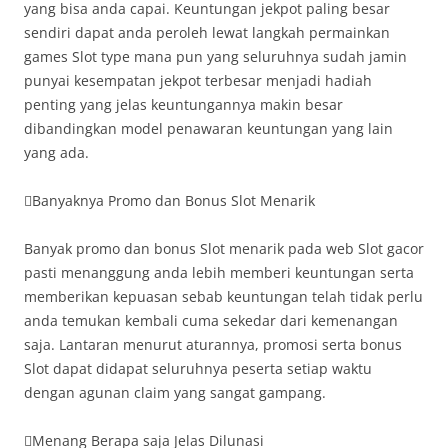
yang bisa anda capai. Keuntungan jekpot paling besar
sendiri dapat anda peroleh lewat langkah permainkan
games Slot type mana pun yang seluruhnya sudah jamin
punyai kesempatan jekpot terbesar menjadi hadiah
penting yang jelas keuntungannya makin besar
dibandingkan model penawaran keuntungan yang lain
yang ada.
Banyaknya Promo dan Bonus Slot Menarik
Banyak promo dan bonus Slot menarik pada web Slot gacor
pasti menanggung anda lebih memberi keuntungan serta
memberikan kepuasan sebab keuntungan telah tidak perlu
anda temukan kembali cuma sekedar dari kemenangan
saja. Lantaran menurut aturannya, promosi serta bonus
Slot dapat didapat seluruhnya peserta setiap waktu
dengan agunan claim yang sangat gampang.
Menang Berapa saja Jelas Dilunasi