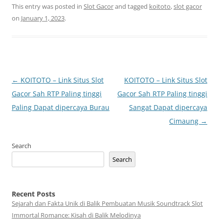
This entry was posted in
Slot Gacor
and tagged
koitoto
,
slot gacor
on
January 1, 2023
.
Post
←
KOITOTO – Link Situs Slot
KOITOTO – Link Situs Slot
navigation
Gacor Sah RTP Paling tinggi
Gacor Sah RTP Paling tinggi
Paling Dapat dipercaya Burau
Sangat Dapat dipercaya
Cimaung
→
Search
Search
Recent Posts
Sejarah dan Fakta Unik di Balik Pembuatan Musik Soundtrack Slot
Immortal Romance: Kisah di Balik Melodinya