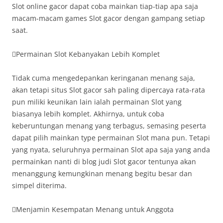
Slot online gacor dapat coba mainkan tiap-tiap apa saja
macam-macam games Slot gacor dengan gampang setiap
saat.
Permainan Slot Kebanyakan Lebih Komplet
Tidak cuma mengedepankan keringanan menang saja,
akan tetapi situs Slot gacor sah paling dipercaya rata-rata
pun miliki keunikan lain ialah permainan Slot yang
biasanya lebih komplet. Akhirnya, untuk coba
keberuntungan menang yang terbagus, semasing peserta
dapat pilih mainkan type permainan Slot mana pun. Tetapi
yang nyata, seluruhnya permainan Slot apa saja yang anda
permainkan nanti di blog judi Slot gacor tentunya akan
menanggung kemungkinan menang begitu besar dan
simpel diterima.
Menjamin Kesempatan Menang untuk Anggota