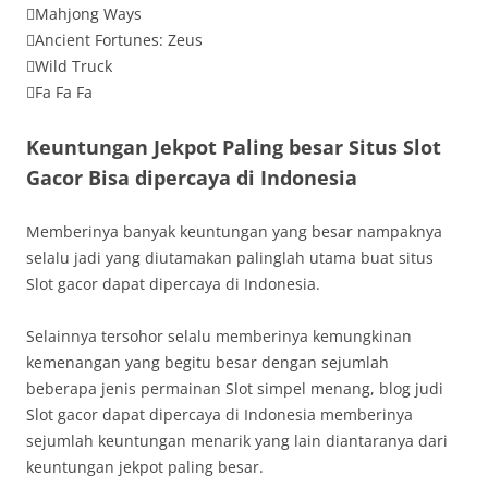
Mahjong Ways
Ancient Fortunes: Zeus
Wild Truck
Fa Fa Fa
Keuntungan Jekpot Paling besar Situs Slot
Gacor Bisa dipercaya di Indonesia
Memberinya banyak keuntungan yang besar nampaknya
selalu jadi yang diutamakan palinglah utama buat situs
Slot gacor dapat dipercaya di Indonesia.
Selainnya tersohor selalu memberinya kemungkinan
kemenangan yang begitu besar dengan sejumlah
beberapa jenis permainan Slot simpel menang, blog judi
Slot gacor dapat dipercaya di Indonesia memberinya
sejumlah keuntungan menarik yang lain diantaranya dari
keuntungan jekpot paling besar.