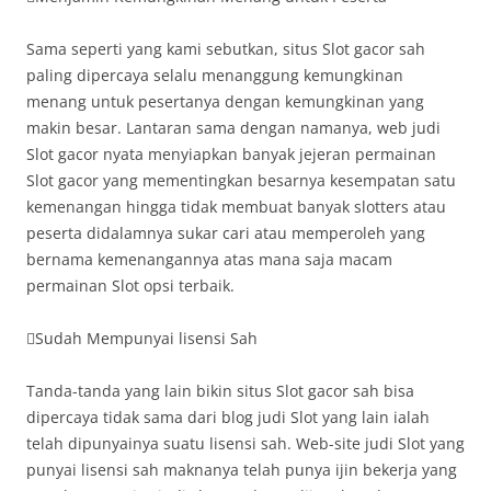
Sama seperti yang kami sebutkan, situs Slot gacor sah
paling dipercaya selalu menanggung kemungkinan
menang untuk pesertanya dengan kemungkinan yang
makin besar. Lantaran sama dengan namanya, web judi
Slot gacor nyata menyiapkan banyak jejeran permainan
Slot gacor yang mementingkan besarnya kesempatan satu
kemenangan hingga tidak membuat banyak slotters atau
peserta didalamnya sukar cari atau memperoleh yang
bernama kemenangannya atas mana saja macam
permainan Slot opsi terbaik.
Sudah Mempunyai lisensi Sah
Tanda-tanda yang lain bikin situs Slot gacor sah bisa
dipercaya tidak sama dari blog judi Slot yang lain ialah
telah dipunyainya suatu lisensi sah. Web-site judi Slot yang
punyai lisensi sah maknanya telah punya ijin bekerja yang