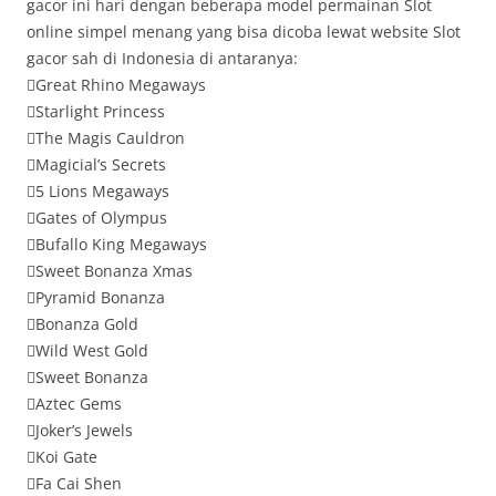
gacor ini hari dengan beberapa model permainan Slot
online simpel menang yang bisa dicoba lewat website Slot
gacor sah di Indonesia di antaranya:
Great Rhino Megaways
Starlight Princess
The Magis Cauldron
Magicial’s Secrets
5 Lions Megaways
Gates of Olympus
Bufallo King Megaways
Sweet Bonanza Xmas
Pyramid Bonanza
Bonanza Gold
Wild West Gold
Sweet Bonanza
Aztec Gems
Joker’s Jewels
Koi Gate
Fa Cai Shen