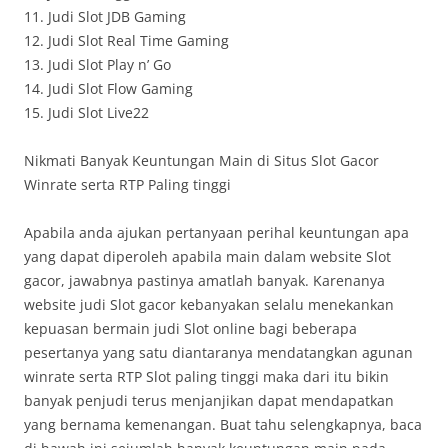
11. Judi Slot JDB Gaming
12. Judi Slot Real Time Gaming
13. Judi Slot Play n’ Go
14. Judi Slot Flow Gaming
15. Judi Slot Live22
Nikmati Banyak Keuntungan Main di Situs Slot Gacor
Winrate serta RTP Paling tinggi
Apabila anda ajukan pertanyaan perihal keuntungan apa
yang dapat diperoleh apabila main dalam website Slot
gacor, jawabnya pastinya amatlah banyak. Karenanya
website judi Slot gacor kebanyakan selalu menekankan
kepuasan bermain judi Slot online bagi beberapa
pesertanya yang satu diantaranya mendatangkan agunan
winrate serta RTP Slot paling tinggi maka dari itu bikin
banyak penjudi terus menjanjikan dapat mendapatkan
yang bernama kemenangan. Buat tahu selengkapnya, baca