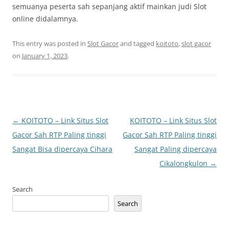
semuanya peserta sah sepanjang aktif mainkan judi Slot
online didalamnya.
This entry was posted in
Slot Gacor
and tagged
koitoto
,
slot gacor
on
January 1, 2023
.
Post
←
KOITOTO – Link Situs Slot
KOITOTO – Link Situs Slot
navigation
Gacor Sah RTP Paling tinggi
Gacor Sah RTP Paling tinggi
Sangat Bisa dipercaya Cihara
Sangat Paling dipercaya
Cikalongkulon
→
Search
Search