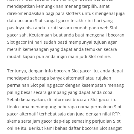
mendapatkan kemungkinan menang terpilih, amat
direkomendasikan bagi para slotters untuk mengenal juga
data bocoran Slot sangat gacor terakhir ini hari yang
pastinya bisa anda turuti secara mudah pada web Slot
gacor sah. Keutamaan buat anda buat mengenali bocoran
Slot gacor ini hari sudah pasti mempunyai tujuan agar
meraih kemenangan yang dapat anda temukan secara
mudah kapan pun anda ingin main judi Slot online.
Tentunya, dengan info bocoran Slot gacor itu, anda dapat
mendapati seberapa banyak alternatif atau rujukan
permainan Slot paling gacor dengan kesempatan menang
paling besar secara gampang yang dapat anda coba.
Sebab kebanyakan, di informasi bocoran Slot gacor itu
tidak cuma menampung beberapa nama permainan Slot
gacor alternatif terhebat saja dan juga dengan nilai RTP,
skema serta jam gacor tiap-tiap semasing perjudian Slot
online itu. Berikut kami bahas daftar bocoran Slot sangat