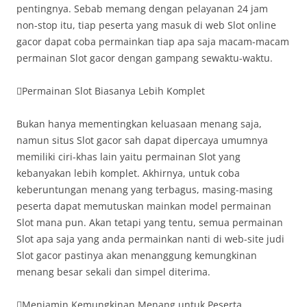
pentingnya. Sebab memang dengan pelayanan 24 jam
non-stop itu, tiap peserta yang masuk di web Slot online
gacor dapat coba permainkan tiap apa saja macam-macam
permainan Slot gacor dengan gampang sewaktu-waktu.
Permainan Slot Biasanya Lebih Komplet
Bukan hanya mementingkan keluasaan menang saja,
namun situs Slot gacor sah dapat dipercaya umumnya
memiliki ciri-khas lain yaitu permainan Slot yang
kebanyakan lebih komplet. Akhirnya, untuk coba
keberuntungan menang yang terbagus, masing-masing
peserta dapat memutuskan mainkan model permainan
Slot mana pun. Akan tetapi yang tentu, semua permainan
Slot apa saja yang anda permainkan nanti di web-site judi
Slot gacor pastinya akan menanggung kemungkinan
menang besar sekali dan simpel diterima.
Menjamin Kemungkinan Menang untuk Peserta