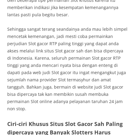
oleh beberapa tipe permainan Slot khusus karena itu
memberikan indikasi jika kesempatan kemenangannya
lantas pasti pula begitu besar.
Sehingga sangat terang seandainya anda mau lebih simpel
mencetak kemenangan, jadi mesti coba permainkan
perjudian Slot gacor RTP paling tinggi yang dapat anda
akses melalui link situs Slot gacor sah dan bisa dipercaya
di Indonesia. Karena, seluruh permainan Slot gacor RTP
tinggi yang anda mencari nyata bisa dengan enteng di
dapati pada web judi Slot gacor itu ingat mengangkut juga
sejumlah nama provider Slot termasyhur dan amat
tangguh. Bahkan juga, bermain di website judi Slot gacor
bisa dipercaya tak kan membikin susah membuka
permainan Slot online adanya pelayanan taruhan 24 jam
non stop.
Ciri-ciri Khusus Situs Slot Gacor Sah Paling
dipercaya yang Banyak Slotters Harus