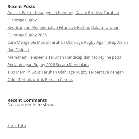
Recent Posts
Analisis Faktor Keunggulan Kandang Dalam Prediksi Taruhan
Olahraga Rugby
Keuntungan Menggunakan Fitur Live Betting Dalam Taruhan
Olahraga Rugby 2026
Cara Mengelola Modal Taruhan Olahraga Rugby Agar Tetap Aman
dan Disiplin
Memahami Jenis-Jenis Taruhan Handicap dan Moneyline pada
Pertandingan Rugby 2026 Secara Mendalam
Tips Memilih Situs Taruhan Olahraga Rugby Terpercaya dengan
Odds Terbaik untuk Pemain Cerdas
Recent Comments
No comments to show.
Situs Toto