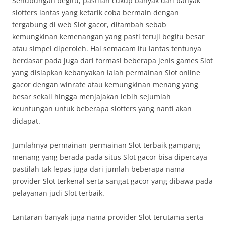
Sehubungan begitu, pastilah cukup banyak dari banyak
slotters lantas yang ketarik coba bermain dengan
tergabung di web Slot gacor, ditambah sebab
kemungkinan kemenangan yang pasti teruji begitu besar
atau simpel diperoleh. Hal semacam itu lantas tentunya
berdasar pada juga dari formasi beberapa jenis games Slot
yang disiapkan kebanyakan ialah permainan Slot online
gacor dengan winrate atau kemungkinan menang yang
besar sekali hingga menjajakan lebih sejumlah
keuntungan untuk beberapa slotters yang nanti akan
didapat.
Jumlahnya permainan-permainan Slot terbaik gampang
menang yang berada pada situs Slot gacor bisa dipercaya
pastilah tak lepas juga dari jumlah beberapa nama
provider Slot terkenal serta sangat gacor yang dibawa pada
pelayanan judi Slot terbaik.
Lantaran banyak juga nama provider Slot terutama serta