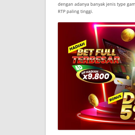
dengan adanya banyak jenis type gam
RTP paling tinggi.