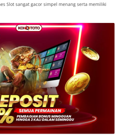
es Slot sangat gacor simpel menang serta memiliki