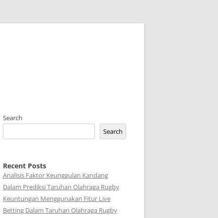
Search
Search
Recent Posts
Analisis Faktor Keunggulan Kandang
Dalam Prediksi Taruhan Olahraga Rugby
Keuntungan Menggunakan Fitur Live
Betting Dalam Taruhan Olahraga Rugby