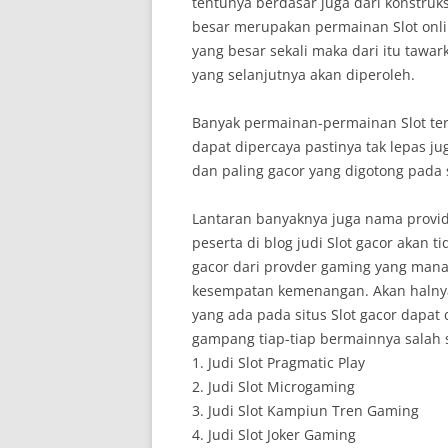
tentunya berdasar juga dari konstru
besar merupakan permainan Slot onl
yang besar sekali maka dari itu tawa
yang selanjutnya akan diperoleh.
Banyak permainan-permainan Slot ter
dapat dipercaya pastinya tak lepas j
dan paling gacor yang digotong pada se
Lantaran banyaknya juga nama provide
peserta di blog judi Slot gacor akan 
gacor dari provder gaming yang mana 
kesempatan kemenangan. Akan halnya
yang ada pada situs Slot gacor dapa
gampang tiap-tiap bermainnya salah s
1. Judi Slot Pragmatic Play
2. Judi Slot Microgaming
3. Judi Slot Kampiun Tren Gaming
4. Judi Slot Joker Gaming