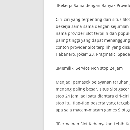
Bekerja Sama dengan Banyak Provide
Ciri-ciri yang terpenting dari situs S
bekerja sama-sama dengan sejumlah pr
nama provider Slot terpilih dan popu
paling tinggi yang dapat menanggun
contoh provider Slot terpilih yang dis
Habanero, Joker123, Pragmatic, Spadeg
Memiliki Service Non stop 24 Jam
Menjadi pemasok pelayanan taruhan ju
menang paling besar, situs Slot gacor
stop 24 jam jadi satu diantara ciri-c
stop itu, tiap-tiap peserta yang terg
apa saja macam-macam games Slot ga
Permainan Slot Kebanyakan Lebih K