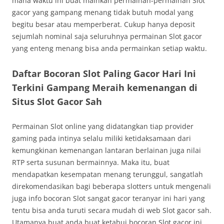
mana waktu ini buat mainkan permainan-permainan Slot
gacor yang gampang menang tidak butuh modal yang
begitu besar atau memperberat. Cukup hanya deposit
sejumlah nominal saja seluruhnya permainan Slot gacor
yang enteng menang bisa anda permainkan setiap waktu.
Daftar Bocoran Slot Paling Gacor Hari Ini
Terkini Gampang Meraih kemenangan di
Situs Slot Gacor Sah
Permainan Slot online yang didatangkan tiap provider
gaming pada intinya selalu miliki ketidaksamaan dari
kemungkinan kemenangan lantaran berlainan juga nilai
RTP serta susunan bermainnya. Maka itu, buat
mendapatkan kesempatan menang terunggul, sangatlah
direkomendasikan bagi beberapa slotters untuk mengenali
juga info bocoran Slot sangat gacor teranyar ini hari yang
tentu bisa anda turuti secara mudah di web Slot gacor sah.
Utamanya buat anda buat ketahui bocoran Slot gacor ini