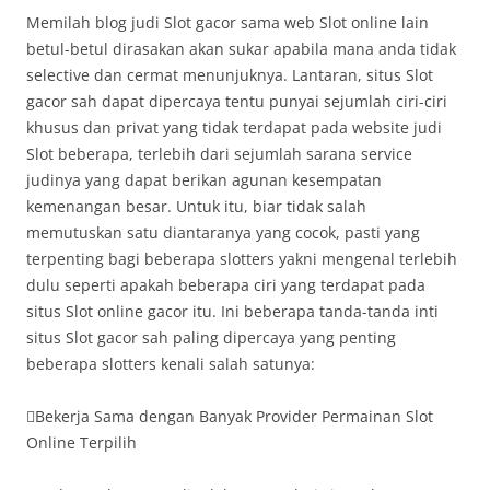
Memilah blog judi Slot gacor sama web Slot online lain
betul-betul dirasakan akan sukar apabila mana anda tidak
selective dan cermat menunjuknya. Lantaran, situs Slot
gacor sah dapat dipercaya tentu punyai sejumlah ciri-ciri
khusus dan privat yang tidak terdapat pada website judi
Slot beberapa, terlebih dari sejumlah sarana service
judinya yang dapat berikan agunan kesempatan
kemenangan besar. Untuk itu, biar tidak salah
memutuskan satu diantaranya yang cocok, pasti yang
terpenting bagi beberapa slotters yakni mengenal terlebih
dulu seperti apakah beberapa ciri yang terdapat pada
situs Slot online gacor itu. Ini beberapa tanda-tanda inti
situs Slot gacor sah paling dipercaya yang penting
beberapa slotters kenali salah satunya:
Bekerja Sama dengan Banyak Provider Permainan Slot
Online Terpilih