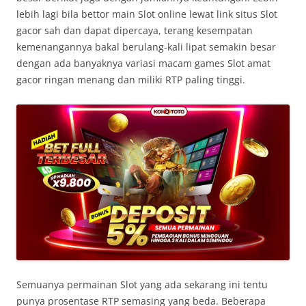
lebih lagi bila bettor main Slot online lewat link situs Slot
gacor sah dan dapat dipercaya, terang kesempatan
kemenangannya bakal berulang-kali lipat semakin besar
dengan ada banyaknya variasi macam games Slot amat
gacor ringan menang dan miliki RTP paling tinggi.
Semuanya permainan Slot yang ada sekarang ini tentu
punya prosentase RTP semasing yang beda. Beberapa