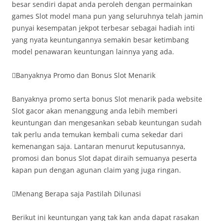
besar sendiri dapat anda peroleh dengan permainkan
games Slot model mana pun yang seluruhnya telah jamin
punyai kesempatan jekpot terbesar sebagai hadiah inti
yang nyata keuntungannya semakin besar ketimbang
model penawaran keuntungan lainnya yang ada.
Banyaknya Promo dan Bonus Slot Menarik
Banyaknya promo serta bonus Slot menarik pada website
Slot gacor akan menanggung anda lebih memberi
keuntungan dan mengesankan sebab keuntungan sudah
tak perlu anda temukan kembali cuma sekedar dari
kemenangan saja. Lantaran menurut keputusannya,
promosi dan bonus Slot dapat diraih semuanya peserta
kapan pun dengan agunan claim yang juga ringan.
Menang Berapa saja Pastilah Dilunasi
Berikut ini keuntungan yang tak kan anda dapat rasakan