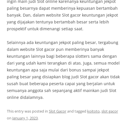
ingin main judi Slot online karenanya keuntungan jekpot
paling besarnya dapat memberinya kepuasan bertambah
banyak. Dan, dalam website Slot gacor keuntungan jekpot
yang dijajakan tentunya bertambah besar serta lebih
prospektif untuk dimenangi setiap saat.
Selainnya ada keuntungan jekpot paling besar, tergabung
dalam website Slot gacor pun memberinya banyak
keuntungan lainnya bagi beberapa slotters sama dengan
dari yang udah kami terangkan di atas. Juga, semua model
keuntungan apa saja mulai dari bonus sampai jekpot
paling besar yang disiapkan blog judi Slot gacor akan tidak
susah buat beberapa peserta capai yang berjalan untuk
semuanya anggota sah sepanjang aktif mainkan judi Slot
online didalamnya.
This entry was posted in
Slot Gacor
and tagged
koitoto
,
slot gacor
on
January 1, 2023
.